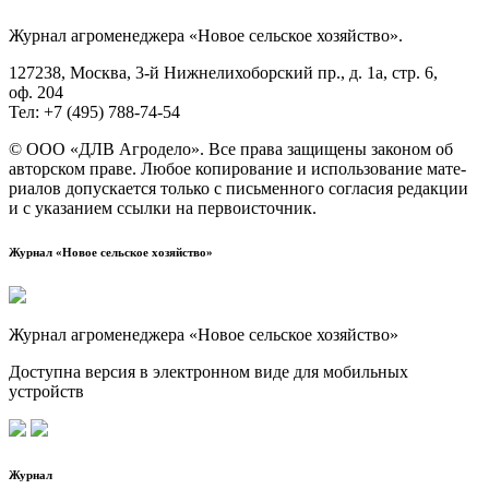
Жур­нал агро­ме­не­дже­ра «Новое сель­ское хозяйство».
127238, Москва, 3‑й Ниж­не­ли­хо­бор­ский пр., д. 1а, стр. 6,
оф. 204
Тел: +7 (495) 788‑74‑54
© ООО «ДЛВ Агро­де­ло». Все пра­ва защи­ще­ны зако­ном об
автор­ском пра­ве. Любое копи­ро­ва­ние и исполь­зо­ва­ние мате­
ри­а­лов допус­ка­ет­ся толь­ко с пись­мен­но­го согла­сия редак­ции
и с ука­за­ни­ем ссыл­ки на первоисточник.
Журнал «Новое сельское хозяйство»
Журнал агроменеджера «Новое сельское хозяйство»
Доступна версия в электронном виде для мобильных
устройств
Журнал