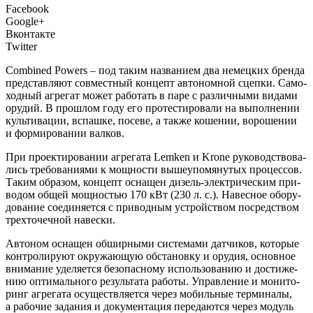
Facebook
Google+
Вконтакте
Twitter
C
ombined Powers – под таким назва­ни­ем два немец­ких брен­да
пред­став­ля­ют сов­мест­ный кон­цепт авто­ном­ной сцеп­ки. Само­
ход­ный агре­гат может рабо­тать в паре с раз­лич­ны­ми вида­ми
ору­дий. В про­шлом году его про­те­сти­ро­ва­ли на выпол­не­нии
куль­ти­ва­ции, вспаш­ке, посе­ве, а так­же коше­нии, воро­ше­нии
и фор­ми­ро­ва­нии валков.
При про­ек­ти­ро­ва­нии агре­га­та Lemken и Krone руко­вод­ство­ва­
лись тре­бо­ва­ни­я­ми к мощ­но­сти выше­упо­мя­ну­тых про­цес­сов.
Таким обра­зом, кон­цепт осна­щен дизель-элек­три­че­ским при­
во­дом общей мощ­но­стью 170 кВт (230 л. с.). Навес­ное обо­ру­
до­ва­ние соеди­ня­ет­ся с при­вод­ным устрой­ством посред­ством
трех­то­чеч­ной навески.
Авто­ном осна­щен обшир­ны­ми систе­ма­ми дат­чи­ков, кото­рые
кон­тро­ли­ру­ют окру­жа­ю­щую обста­нов­ку и ору­дия, основ­ное
вни­ма­ние уде­ля­ет­ся без­опас­но­му исполь­зо­ва­нию и дости­же­
нию опти­маль­но­го резуль­та­та рабо­ты. Управ­ле­ние и мони­то­
ринг агре­га­та осу­ществ­ля­ет­ся через мобиль­ные тер­ми­на­лы,
а рабо­чие зада­ния и доку­мен­та­ция пере­да­ют­ся через модуль