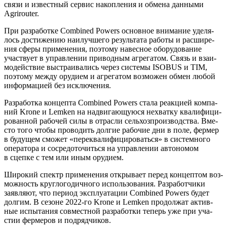
свя­зи и извест­ный сер­вис накоп­ле­ния и обме­на дан­ны­ми
Agrirouter.
При раз­ра­бот­ке Combined Powers основ­ное вни­ма­ние уде­ля­
лось дости­же­нию наи­луч­ше­го резуль­та­та рабо­ты и рас­ши­ре­
ния сфе­ры при­ме­не­ния, поэто­му навес­ное обо­ру­до­ва­ние
участ­ву­ет в управ­ле­нии при­вод­ным агре­га­том. Связь и вза­и­
мо­дей­ствие выстра­и­ва­лись через систе­мы ISOBUS и TIM,
поэто­му меж­ду ору­ди­ем и агре­га­том воз­мо­жен обмен любой
инфор­ма­ци­ей без исключения.
Раз­ра­бот­ка кон­цеп­та Combined Powers ста­ла реак­ци­ей ком­па­
ний Krone и Lemken на надви­га­ю­щу­ю­ся нехват­ку ква­ли­фи­ци­
ро­ван­ной рабо­чей силы в отрас­ли сель­хоз­про­из­вод­ства. Вме­
сто того что­бы про­во­дить дол­гие рабо­чие дни в поле, фер­мер
в буду­щем смо­жет «пере­ква­ли­фи­ци­ро­вать­ся» в систем­но­го
опе­ра­то­ра и сосре­до­то­чить­ся на управ­ле­нии авто­но­мом
в сцеп­ке с тем или иным орудием.
Широ­кий спектр при­ме­не­ния откры­ва­ет перед кон­цеп­том воз­
мож­ность круг­ло­го­дич­но­го исполь­зо­ва­ния. Раз­ра­бот­чи­ки
заяв­ля­ют, что пери­од экс­плу­а­та­ции Combined Powers будет
дол­гим. В сезоне 2022-го Krone и Lemken про­дол­жат актив­
ные испы­та­ния сов­мест­ной раз­ра­бот­ки теперь уже при уча­
стии фер­ме­ров и подрядчиков.