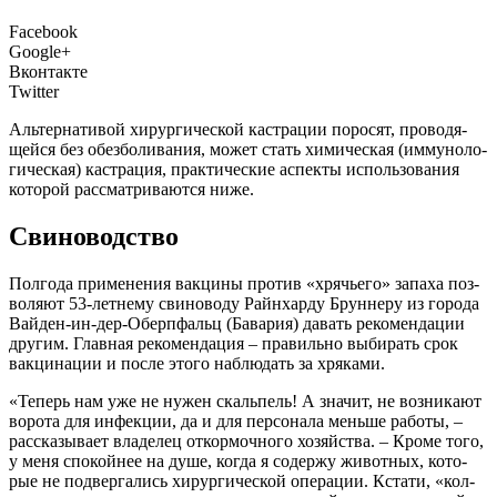
Facebook
Google+
Вконтакте
Twitter
Аль­тер­на­ти­вой хирур­ги­че­ской кастра­ции поро­сят, про­во­дя­
щей­ся без обез­бо­ли­ва­ния, может стать хими­че­ская (имму­но­ло­
ги­че­ская) кастра­ция, прак­ти­че­ские аспек­ты исполь­зо­ва­ния
кото­рой рас­смат­ри­ва­ют­ся ниже.
Свиноводство
П
олго­да при­ме­не­ния вак­ци­ны про­тив «хря­чье­го» запа­ха поз­
во­ля­ют 53‑летнему сви­но­во­ду Рай­н­хар­ду Брун­не­ру из горо­да
Вай­ден-ин-дер-Оберп­фальц (Бава­рия) давать реко­мен­да­ции
дру­гим. Глав­ная реко­мен­да­ция – пра­виль­но выби­рать срок
вак­ци­на­ции и после это­го наблю­дать за хряками.
«Теперь нам уже не нужен скаль­пель! А зна­чит, не воз­ни­ка­ют
воро­та для инфек­ции, да и для пер­со­на­ла мень­ше рабо­ты, –
рас­ска­зы­ва­ет вла­де­лец откор­моч­но­го хозяй­ства. – Кро­ме того,
у меня спо­кой­нее на душе, когда я содер­жу живот­ных, кото­
рые не под­вер­га­лись хирур­ги­че­ской опе­ра­ции. Кста­ти, «кол­