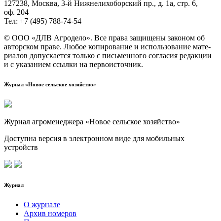
127238, Москва, 3‑й Ниж­не­ли­хо­бор­ский пр., д. 1а, стр. 6,
оф. 204
Тел: +7 (495) 788‑74‑54
© ООО «ДЛВ Агро­де­ло». Все пра­ва защи­ще­ны зако­ном об
автор­ском пра­ве. Любое копи­ро­ва­ние и исполь­зо­ва­ние мате­
ри­а­лов допус­ка­ет­ся толь­ко с пись­мен­но­го согла­сия редак­ции
и с ука­за­ни­ем ссыл­ки на первоисточник.
Журнал «Новое сельское хозяйство»
Журнал агроменеджера «Новое сельское хозяйство»
Доступна версия в электронном виде для мобильных
устройств
Журнал
О журнале
Архив номеров