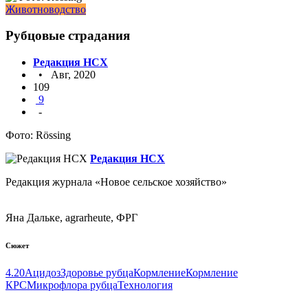
Животноводство
Рубцовые страдания
Редакция НСХ
• Авг, 2020
109
9
-
Фото: Rössing
Редакция НСХ
Редакция журнала «Новое сельское хозяйство»
Яна Дальке, agrarheute, ФРГ
Сюжет
4.20
Ацидоз
Здоровье рубца
Кормление
Кормление
КРС
Микрофлора рубца
Технология