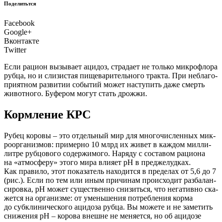
Поделитьтся
Facebook
Google+
Вконтакте
Twitter
Если раци­он вызы­ва­ет аци­доз, стра­да­ет не толь­ко мик­ро­фло­ра
руб­ца, но и сли­зи­стая пище­ва­ри­тель­но­го трак­та. При небла­го­
при­ят­ном раз­ви­тии собы­тий может насту­пить даже смерть
живот­но­го. Буфе­ром могут стать дрожжи.
Кормление КРС
Р
убец коро­вы – это отдель­ный мир для мно­го­чис­лен­ных мик­
ро­ор­га­низ­мов: при­мер­но 10 млрд их живет в каж­дом мил­ли­
лит­ре руб­цо­во­го содер­жи­мо­го. Наря­ду с соста­вом раци­о­на
на «атмо­сфе­ру» это­го мира вли­я­ет рН в пре­дже­луд­ках.
Как пра­ви­ло, этот пока­за­тель нахо­дит­ся в пре­де­лах от 5,6 до 7
(рис.). Если по тем или иным при­чи­нам про­ис­хо­дит раз­ба­лан­
си­ров­ка, рН может суще­ствен­но сни­зить­ся, что нега­тив­но ска­
жет­ся на орга­низ­ме: от умень­ше­ния потреб­ле­ния кор­ма
до суб­кли­ни­че­ско­го аци­до­за руб­ца. Вы може­те и не заме­тить
сни­же­ния рН – коро­ва внешне не меня­ет­ся, но об аци­до­зе