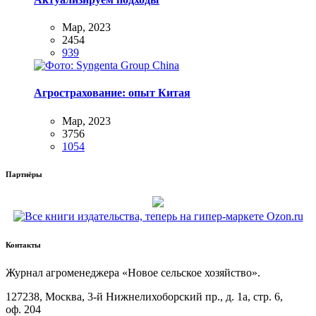
Мар, 2023
2454
939
Агрострахование: опыт Китая
Мар, 2023
3756
1054
Партнёры
Контакты
Жур­нал агро­ме­не­дже­ра «Новое сель­ское хозяйство».
127238, Москва, 3‑й Ниж­не­ли­хо­бор­ский пр., д. 1а, стр. 6,
оф. 204