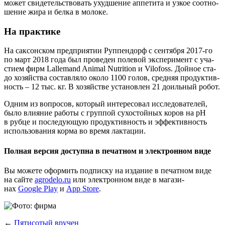
может сви­де­тель­ство­вать ухуд­ше­ние аппе­ти­та и узкое соот­но­
ше­ние жира и бел­ка в молоке.
На практике
На сак­сон­ском пред­при­я­тии Руп­пен­дорф с сен­тяб­ря 2017-го
по март 2018 года был про­ве­ден поле­вой экс­пе­ри­мент с уча­
сти­ем фирм Lallemand Animal Nutrition и Vilofoss. Дой­ное ста­
до хозяй­ства состав­ля­ло око­ло 1100 голов, сред­няя про­дук­тив­
ность – 12 тыс. кг. В хозяй­стве уста­нов­лен 21 доиль­ный робот.
Одним из вопро­сов, кото­рый инте­ре­со­вал иссле­до­ва­те­лей,
было вли­я­ние рабо­ты с груп­пой сухо­стой­ных коров на рН
в руб­це и после­ду­ю­щую про­дук­тив­ность и эффек­тив­ность
исполь­зо­ва­ния кор­ма во вре­мя лактации.
Полная версия доступна в печатном и электронном виде
Вы може­те офор­мить под­пис­ку на изда­ние в печат­ном виде
на сай­те
agrodelo.ru
или элек­трон­ном виде в мага­зи­
нах
Google Play
и
App Store
.
←
Пятисотый вручен