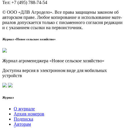
Тел: +7 (495) 788‑74‑54
© ООО «ДЛВ Агро­де­ло». Все пра­ва защи­ще­ны зако­ном об
автор­ском пра­ве. Любое копи­ро­ва­ние и исполь­зо­ва­ние мате­
ри­а­лов допус­ка­ет­ся толь­ко с пись­мен­но­го согла­сия редак­ции
и с ука­за­ни­ем ссыл­ки на первоисточник.
Журнал «Новое сельское хозяйство»
Журнал агроменеджера «Новое сельское хозяйство»
Доступна версия в электронном виде для мобильных
устройств
Журнал
О журнале
Архив номеров
Подписка
Авторам