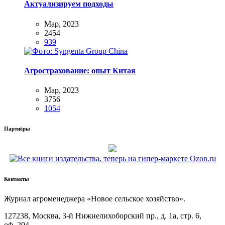
Актуализируем подходы
Мар, 2023
2454
939
Агрострахование: опыт Китая
Мар, 2023
3756
1054
Партнёры
Контакты
Жур­нал агро­ме­не­дже­ра «Новое сель­ское хозяйство».
127238, Москва, 3‑й Ниж­не­ли­хо­бор­ский пр., д. 1а, стр. 6,
оф. 204