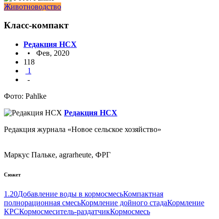
Животноводство
Класс-компакт
Редакция НСХ
• Фев, 2020
118
1
-
Фото: Pahlke
Редакция НСХ
Редакция журнала «Новое сельское хозяйство»
Маркус Пальке, agrarheute, ФРГ
Сюжет
1.20
Добавление воды в кормосмесь
Компактная
полнорационная смесь
Кормление дойного стада
Кормление
КРС
Кормосмеситель-раздатчик
Кормосмесь