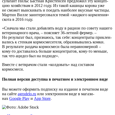
суль­тант Нильс Басти­ан Кри­стен­сен пред­ло­жил эту кон­цеп­
цию хозяй­ствам в 2012 году. Из такой каши­цы коро­ва уже
не смо­жет выис­ки­вать и поедать наи­бо­лее вкус­ные части­цы.
Мар­тин Вил­ле заин­те­ре­со­вал­ся темой «жид­ко­го корм­ле­ния»
ско­та в 2016 году.
«Сна­ча­ла мы ста­ли добав­лять воду в раци­он по сове­ту наше­го
вете­ри­нар­но­го вра­ча, – пояс­ня­ет 36‑летний фер­мер. –
Но резуль­тат был, при­зна­юсь, так себе: кон­цен­тра­ты при­кле­и­
ва­лись к стен­кам кор­мо­сме­си­те­ля, обра­зо­вы­ва­лись ком­ки.
В резуль­та­те раз­да­ча кор­мо­сме­си была нерав­но­мер­ной –
кому‑то доста­ва­лось боль­ше кон­цен­тра­тов, кому‑то мень­ше,
так что аци­доз был на подходе».
Вме­сте с вет­вра­чом ста­ли «кол­до­вать» над соста­вом
кормосмеси.
Полная версия доступна в печатном и электронном виде
Вы може­те офор­мить под­пис­ку на изда­ние в печат­ном виде
на сай­те
agrodelo.ru
или элек­трон­ном виде в мага­зи­
нах
Google Play
и
App Store
.