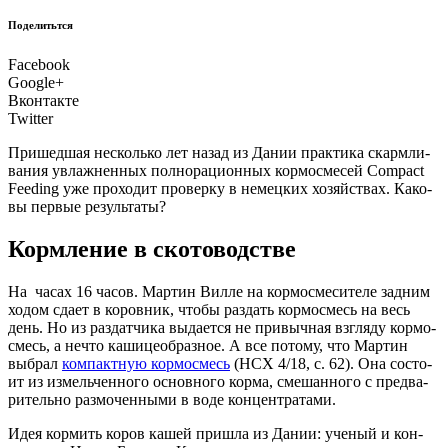
Поделитьтся
Facebook
Google+
Вконтакте
Twitter
При­шед­шая несколь­ко лет назад из Дании прак­ти­ка скарм­ли­
ва­ния увлаж­нен­ных пол­но­ра­ци­он­ных кор­мо­сме­сей Compact
Feeding уже про­хо­дит про­вер­ку в немец­ких хозяй­ствах. Како­
вы пер­вые результаты?
Кормление в скотоводстве
Н
а часах 16 часов. Мар­тин Вил­ле на кор­мо­сме­си­те­ле зад­ним
ходом сда­ет в коров­ник, что­бы раз­дать кор­мо­смесь на весь
день. Но из раз­дат­чи­ка выда­ет­ся не при­выч­ная взгля­ду кор­мо­
смесь, а нечто каши­це­об­раз­ное. А все пото­му, что Мар­тин
выбрал
ком­пакт­ную кор­мо­смесь
(НСХ 4/18, с. 62). Она состо­
ит из измель­чен­но­го основ­но­го кор­ма, сме­шан­но­го с пред­ва­
ри­тель­но раз­мо­чен­ны­ми в воде концентратами.
Идея кор­мить коров кашей при­шла из Дании: уче­ный и кон­