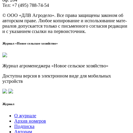
Тел: +7 (495) 788‑74‑54
© ООО «ДЛВ Агро­де­ло». Все пра­ва защи­ще­ны зако­ном об
автор­ском пра­ве. Любое копи­ро­ва­ние и исполь­зо­ва­ние мате­
ри­а­лов допус­ка­ет­ся толь­ко с пись­мен­но­го согла­сия редак­ции
и с ука­за­ни­ем ссыл­ки на первоисточник.
Журнал «Новое сельское хозяйство»
Журнал агроменеджера «Новое сельское хозяйство»
Доступна версия в электронном виде для мобильных
устройств
Журнал
О журнале
Архив номеров
Подписка
Авторам