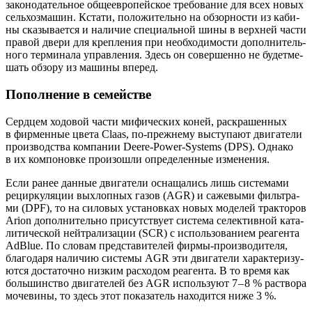
зако­но­да­тель­ное обще­ев­ро­пей­ское тре­бо­ва­ние для всех новых
сель­хоз­ма­шин. Кста­ти, поло­жи­тель­но на обзор­но­сти из каби­
ны ска­зы­ва­ет­ся и нали­чие спе­ци­аль­ной шины в верх­ней части
пра­вой две­ри для креп­ле­ния при необ­хо­ди­мо­сти допол­ни­тель­
но­го тер­ми­на­ла управ­ле­ния. Здесь он совер­шен­но не будет­ме­
шать обзо­ру из маши­ны вперед.
Пополнение в семействе
Серд­цем ходо­вой части мифи­че­ских коней, рас­кра­шен­ных
в фир­мен­ные цве­та Claas, по-преж­не­му высту­па­ют дви­га­те­ли
про­из­вод­ства ком­па­нии Deere-Power-Systems (DPS). Одна­ко
в их ком­по­нов­ке про­изо­шли опре­де­лен­ные изменения.
Если ранее дан­ные дви­га­те­ли осна­ща­лись лишь систе­ма­ми
рецир­ку­ля­ции выхлоп­ных газов (AGR) и саже­вы­ми филь­тра­
ми (DPF), то на сило­вых уста­нов­ках новых моде­лей трак­то­ров
Arion допол­ни­тель­но при­сут­ству­ет систе­ма селек­тив­ной ката­
ли­ти­че­ской ней­тра­ли­за­ции (SCR) c исполь­зо­ва­ни­ем реа­ген­та
AdBlue. По сло­вам пред­ста­ви­те­лей фир­мы-про­из­во­ди­те­ля,
бла­го­да­ря нали­чию систе­мы AGR эти дви­га­те­ли харак­те­ри­зу­
ют­ся доста­точ­но низ­ким рас­хо­дом реа­ген­та. В то вре­мя как
боль­шин­ство дви­га­те­лей без AGR исполь­зу­ют 7 – 8 % рас­тво­ра
моче­ви­ны, то здесь этот пока­за­тель нахо­дит­ся ниже 3 %.