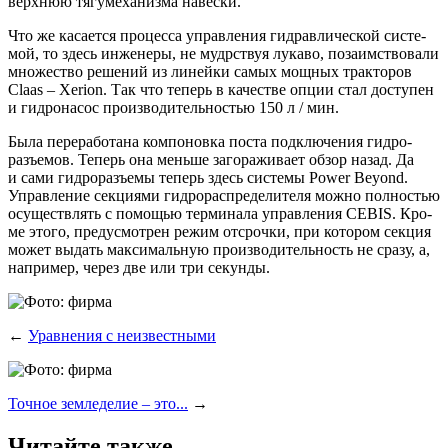
верх­нюю тягу­ме­ха­низ­ма навески.
Что же каса­ет­ся про­цес­са управ­ле­ния гид­рав­ли­че­ской систе­
мой, то здесь инже­не­ры, не мудр­ствуя лука­во, поза­им­ство­ва­ли
мно­же­ство реше­ний из линей­ки самых мощ­ных трак­то­ров
Claas – Xerion. Так что теперь в каче­стве опции стал досту­пен
и гид­ро­на­сос про­из­во­ди­тель­но­стью 150 л / мин.
Была пере­ра­бо­та­на ком­по­нов­ка поста под­клю­че­ния гид­ро­
разъ­емов. Теперь она мень­ше заго­ра­жи­ва­ет обзор назад. Да
и сами гид­ро­разъ­емы теперь здесь систе­мы Power Beyond.
Управ­ле­ние сек­ци­я­ми гид­ро­рас­пре­де­ли­те­ля мож­но пол­но­стью
осу­ществ­лять с помо­щью тер­ми­на­ла управ­ле­ния CEBIS. Кро­
ме это­го, преду­смот­рен режим отсроч­ки, при кото­ром сек­ция
может выдать мак­си­маль­ную про­из­во­ди­тель­ность не сра­зу, а,
напри­мер, через две или три секунды.
←
Уравнения с неизвестными
Точное земледелие – это...
→
Читайте также