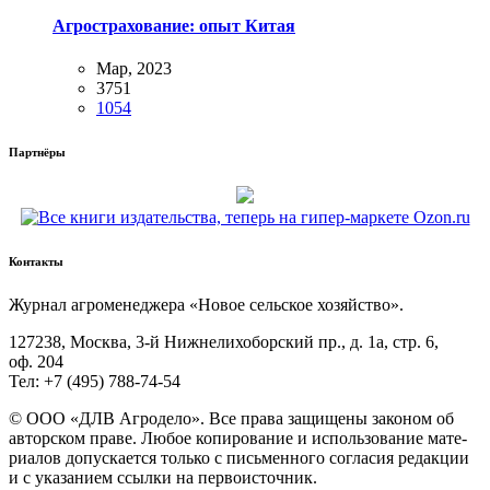
Агрострахование: опыт Китая
Мар, 2023
3751
1054
Партнёры
Контакты
Жур­нал агро­ме­не­дже­ра «Новое сель­ское хозяйство».
127238, Москва, 3‑й Ниж­не­ли­хо­бор­ский пр., д. 1а, стр. 6,
оф. 204
Тел: +7 (495) 788‑74‑54
© ООО «ДЛВ Агро­де­ло». Все пра­ва защи­ще­ны зако­ном об
автор­ском пра­ве. Любое копи­ро­ва­ние и исполь­зо­ва­ние мате­
ри­а­лов допус­ка­ет­ся толь­ко с пись­мен­но­го согла­сия редак­ции
и с ука­за­ни­ем ссыл­ки на первоисточник.