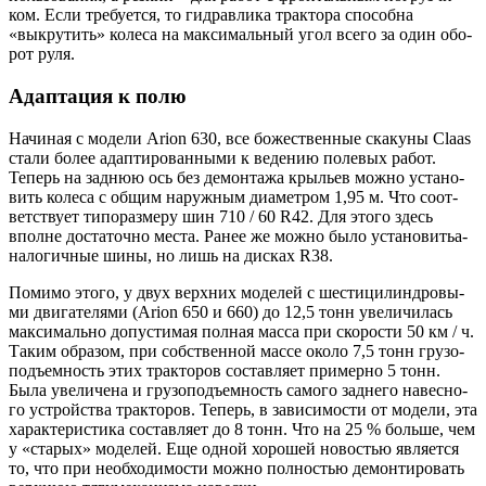
ком. Если тре­бу­ет­ся, то гид­рав­ли­ка трак­то­ра спо­соб­на
«выкру­тить» коле­са на мак­си­маль­ный угол все­го за один обо­
рот руля.
Адаптация к полю
Начи­ная с моде­ли Arion 630, все боже­ствен­ные ска­ку­ны Claas
ста­ли более адап­ти­ро­ван­ны­ми к веде­нию поле­вых работ.
Теперь на зад­нюю ось без демон­та­жа кры­льев мож­но уста­но­
вить коле­са с общим наруж­ным диа­мет­ром 1,95 м. Что соот­
вет­ству­ет типо­раз­ме­ру шин 710 / 60 R42. Для это­го здесь
вполне доста­точ­но места. Ранее же мож­но было уста­но­вить­а­
на­ло­гич­ные шины, но лишь на дис­ках R38.
Поми­мо это­го, у двух верх­них моде­лей с шести­ци­лин­дро­вы­
ми дви­га­те­ля­ми (Arion 650 и 660) до 12,5 тонн уве­ли­чи­лась
мак­си­маль­но допу­сти­мая пол­ная мас­са при ско­ро­сти 50 км / ч.
Таким обра­зом, при соб­ствен­ной мас­се око­ло 7,5 тонн гру­зо­
подъ­ем­ность этих трак­то­ров состав­ля­ет при­мер­но 5 тонн.
Была уве­ли­че­на и гру­зо­подъ­ем­ность само­го зад­не­го навес­но­
го устрой­ства трак­то­ров. Теперь, в зави­си­мо­сти от моде­ли, эта
харак­те­ри­сти­ка состав­ля­ет до 8 тонн. Что на 25 % боль­ше, чем
у «ста­рых» моде­лей. Еще одной хоро­шей ново­стью явля­ет­ся
то, что при необ­хо­ди­мо­сти мож­но пол­но­стью демон­ти­ро­вать