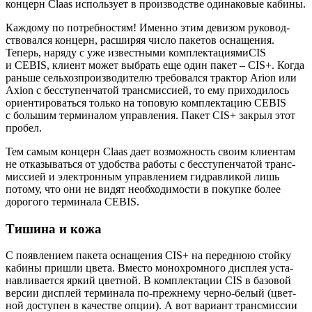
кон­церн Claas исполь­зу­ет в про­из­вод­стве оди­на­ко­вые кабины.
Каж­до­му по потреб­но­стям! Имен­но этим деви­зом руко­вод­
ство­вал­ся кон­церн, рас­ши­ряя чис­ло паке­тов осна­ще­ния.
Теперь, наря­ду с уже извест­ны­ми ком­плек­та­ци­я­миCIS
и СEBIS, кли­ент может выбрать еще один пакет – СIS+. Когда
рань­ше сель­хоз­про­из­во­ди­те­лю тре­бо­вал­ся трак­тор Arion или
Axion c бес­сту­пен­ча­той транс­мис­си­ей, то ему при­хо­ди­лось
ори­ен­ти­ро­вать­ся толь­ко на топо­вую ком­плек­та­цию CEBIS
c боль­шим тер­ми­на­лом управ­ле­ния. Пакет CIS+ закрыл этот
пробел.
Тем самым кон­церн Claas дает воз­мож­ность сво­им кли­ен­там
не отка­зы­вать­ся от удоб­ства рабо­ты с бес­сту­пен­ча­той транс­
мис­си­ей и элек­трон­ным управ­ле­ни­ем гид­рав­ли­кой лишь
пото­му, что они не видят необ­хо­ди­мо­сти в покуп­ке более
доро­го­го тер­ми­на­ла CEBIS.
Тишина и кожа
С появ­ле­ни­ем паке­та осна­ще­ния CIS+ на перед­нюю стой­ку
каби­ны при­шли цве­та. Вме­сто моно­хром­но­го дис­плея уста­
нав­ли­ва­ет­ся яркий цвет­ной. В ком­плек­та­ции CIS в базо­вой
вер­сии дис­плей тер­ми­на­ла по-преж­не­му чер­но-белый (цвет­
ной досту­пен в каче­стве опции). А вот вари­ант транс­мис­сии