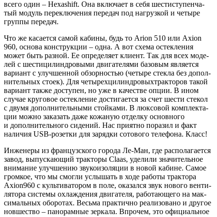
все­го один – Hexashift. Она вклю­ча­ет в себя шести­сту­пен­ча­
тый модуль пере­клю­че­ния пере­дач под нагруз­кой и четы­ре
груп­пы передач.
Что же каса­ет­ся самой каби­ны, будь то Arion 510 или Axion
960, осно­ва кон­струк­ции – одна. А вот схе­ма остек­ле­ния
может быть раз­ной. Ее опре­де­ля­ет кли­ент. Так для всех моде­
лей с шести­ци­лин­дро­вы­ми дви­га­те­ля­ми базо­вым явля­ет­ся
вари­ант с улуч­шен­ной обзор­но­стью (четы­ре стек­ла без допол­
ни­тель­ных сто­ек). Для четы­рех­ци­лин­дро­выхтрак­то­ров такой
вари­ант так­же досту­пен, но уже в каче­стве опции. В ином
слу­чае кру­го­вое остек­ле­ние дости­га­ет­ся за счет шести сте­кол
с дву­мя допол­ни­тель­ны­ми стой­ка­ми. В люк­со­вой ком­плек­та­
ции мож­но зака­зать даже кожа­ную отдел­ку основ­но­го
и допол­ни­тель­но­го сиде­ний. Нас при­ят­но пора­зил и факт
нали­чия USB-розет­ки для заряд­ки сото­во­го теле­фо­на. Класс!
Инже­не­ры из фран­цуз­ско­го горо­да Ле-Ман, где рас­по­ла­га­ет­ся
завод, выпус­ка­ю­щий трак­то­ры Claas, уде­ли­ли зна­чи­тель­ное
вни­ма­ние улуч­ше­нию зву­ко­изо­ля­ции в новой кабине. Самое
гром­кое, что мы смог­ли услы­шать в ходе рабо­ты трак­то­ра
Axion960 с куль­ти­ва­то­ром в поле, ока­зал­ся звук ново­го вен­ти­
ля­то­ра систе­мы охла­жде­ния дви­га­те­ля, рабо­та­ю­ще­го на мак­
си­маль­ных обо­ро­тах. Весь­ма прак­тич­но реа­ли­зо­ва­но и дру­гое
нов­ше­ство – пано­рам­ные зер­ка­ла. Впро­чем, это офи­ци­аль­ное