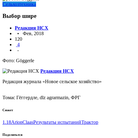
Сельхозтехника
Выбор шире
Редакция НСХ
• Фев, 2018
120
4
-
Фото: Göggerle
Редакция НСХ
Редакция журнала «Новое сельское хозяйство»
Томас Гёггердле, dlz agrarmazin, ФРГ
Сюжет
1.18
Arion
Claas
Результаты испытаний
Трактор
Поделитьтся