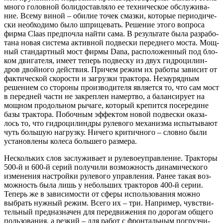
мно­го голов­ной боли­до­став­ля­ло ее тех­ни­че­ское обслу­жи­ва­
ние. Все­му виной – оби­лие точек смаз­ки, кото­рые пери­о­ди­че­
ски необ­хо­ди­мо было шпри­це­вать. Реше­ние это­го вопро­са
фир­ма Claas пред­по­чла най­ти сама. В резуль­та­те была раз­ра­бо­
та­на новая систе­ма актив­ной под­вес­ки перед­не­го моста. Мощ­
ный стан­дарт­ный мост фир­мы Dana, рас­по­ло­жен­ный под бло­
ком дви­га­те­ля, име­ет теперь под­вес­ку из двух гид­ро­ци­лин­
дров двой­но­го дей­ствия. При­чем режим их рабо­ты зави­сит от
фак­ти­че­ской ско­ро­сти и загруз­ки трак­то­ра. Неза­у­ряд­ным
реше­ни­ем со сто­ро­ны про­из­во­ди­те­ля явля­ет­ся то, что сам мост
в перед­ней части не закреп­лен намерт­во, а балан­си­ру­ет на
мощ­ном про­доль­ном рыча­ге, кото­рый кре­пит­ся посе­ре­дине
базы трак­то­ра. Побоч­ным эффек­том новой под­вес­ки ока­за­
лось то, что гид­ро­ци­лин­дры руле­во­го меха­низ­ма испы­ты­ва­ют
чуть боль­шую нагруз­ку. Ниче­го кри­тич­но­го – слов­но были
уста­нов­ле­ны коле­са боль­ше­го размера.
Несколь­ких слов заслу­жи­ва­ет и руле­во­е­управ­ле­ние. Трак­то­ры
500‑й и 600‑й серий полу­чи­ли воз­мож­ность дина­ми­че­ско­го
изме­не­ния настрой­ки руле­во­го управ­ле­ния. Ранее такая воз­
мож­ность была лишь у неболь­ших трак­то­ров 400‑й серии.
Теперь же в зави­си­мо­сти от сфе­ры исполь­зо­ва­ния мож­но
выбрать нуж­ный режим. Все­го их – три. Напри­мер, чув­стви­
тель­ный пред­на­зна­чен для пере­дви­же­ния по доро­гам обще­го
поль­зо­ва­ния, а рез­кий – для работ с фрон­таль­ным погруз­чи­