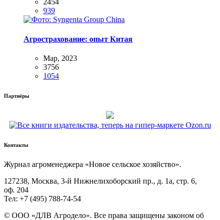
2454
939
Агрострахование: опыт Китая
Мар, 2023
3756
1054
Партнёры
Контакты
Жур­нал агро­ме­не­дже­ра «Новое сель­ское хозяйство».
127238, Москва, 3‑й Ниж­не­ли­хо­бор­ский пр., д. 1а, стр. 6,
оф. 204
Тел: +7 (495) 788‑74‑54
© ООО «ДЛВ Агро­де­ло». Все пра­ва защи­ще­ны зако­ном об