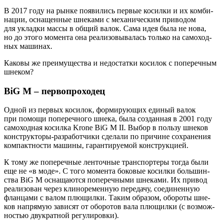
В 2017 году на рын­ке появи­лись пер­вые косил­ки и их ком­би­
на­ции, осна­щен­ные шне­ка­ми с меха­ни­че­ским при­во­дом
для уклад­ки мас­сы в общий валок. Сама идея была не нова,
но до это­го момен­та она реа­ли­зо­вы­ва­лась толь­ко на само­ход­
ных машинах.
Како­вы же пре­иму­ще­ства и недо­стат­ки коси­лок с попе­реч­ным
шнеком?
BiG M – первопроходец
Одной из пер­вых коси­лок, фор­ми­ру­ю­щих еди­ный валок
при помо­щи попе­реч­но­го шне­ка, была создан­ная в 2001 году
само­ход­ная косил­ка Krone BiG M II. Выбор в поль­зу шне­ков
кон­струк­то­ры-раз­ра­бот­чи­ки сде­ла­ли по при­чине сохра­не­ния
ком­пакт­но­сти маши­ны, гаран­ти­ру­е­мой конструкцией.
К тому же попе­реч­ные лен­точ­ные транс­пор­те­ры тогда были
еще не «в моде». С того момен­та боко­вые косил­ки боль­шин­
ства BiG M осна­ща­ют­ся попе­реч­ны­ми шне­ка­ми. Их при­вод
реа­ли­зо­ван через кли­но­ре­мен­ную пере­да­чу, соеди­нен­ную
флан­ца­ми с валом плю­щил­ки. Таким обра­зом, обо­ро­ты шне­
ков напря­мую зави­сят от обо­ро­тов вала плю­щил­ки (с воз­мож­
но­стью дву­крат­ной регулировки).