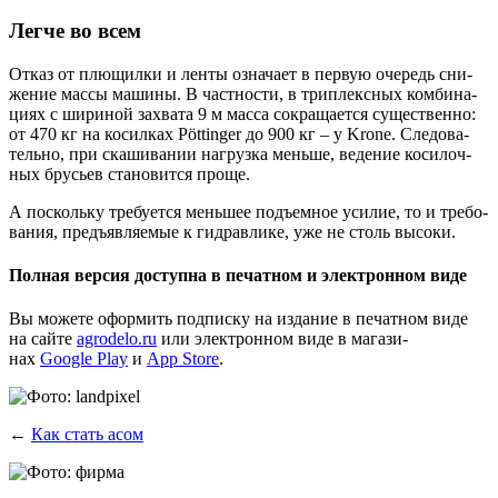
Легче во всем
Отказ от плю­щил­ки и лен­ты озна­ча­ет в первую оче­редь сни­
же­ние мас­сы маши­ны. В част­но­сти, в три­плекс­ных ком­би­на­
ци­ях с шири­ной захва­та 9 м мас­са сокра­ща­ет­ся суще­ствен­но:
от 470 кг на косил­ках Pöttinger до 900 кг – у Krone. Сле­до­ва­
тель­но, при ска­ши­ва­нии нагруз­ка мень­ше, веде­ние коси­лоч­
ных брусьев ста­но­вит­ся проще.
А посколь­ку тре­бу­ет­ся мень­шее подъ­ем­ное уси­лие, то и тре­бо­
ва­ния, предъ­яв­ля­е­мые к гид­рав­ли­ке, уже не столь высоки.
Полная версия доступна в печатном и электронном виде
Вы може­те офор­мить под­пис­ку на изда­ние в печат­ном виде
на сай­те
agrodelo.ru
или элек­трон­ном виде в мага­зи­
нах
Google Play
и
App Store
.
←
Как стать асом