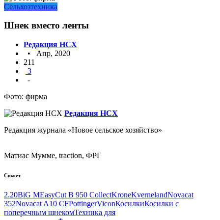
Сельхозтехника
Шнек вместо ленты
Редакция НСХ
• Апр, 2020
211
3
-
Фото: фирма
Редакция НСХ
Редакция журнала «Новое сельское хозяйство»
Матиас Мумме, traction, ФРГ
Сюжет
2.20
BiG M
EasyCut B 950 Collect
Krone
Kverneland
Novacat
352
Novacat A10 CF
Pottinger
Vicon
Косилки
Косилки с
поперечным шнеком
Техника для