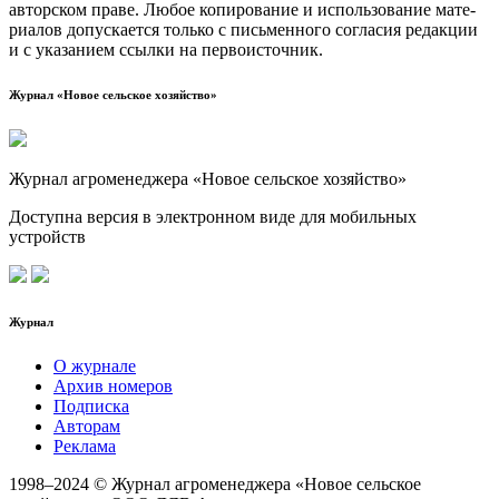
автор­ском пра­ве. Любое копи­ро­ва­ние и исполь­зо­ва­ние мате­
ри­а­лов допус­ка­ет­ся толь­ко с пись­мен­но­го согла­сия редак­ции
и с ука­за­ни­ем ссыл­ки на первоисточник.
Журнал «Новое сельское хозяйство»
Журнал агроменеджера «Новое сельское хозяйство»
Доступна версия в электронном виде для мобильных
устройств
Журнал
О журнале
Архив номеров
Подписка
Авторам
Реклама
1998–2024 © Журнал агроменеджера «Новое сельское