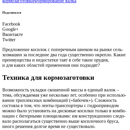
кормозаготовки
Формирование валка
Поделитьтся
Facebook
Google+
Вконтакте
Twitter
Пред­ло­же­ние коси­лок с попе­реч­ным шне­ком на рын­ке сель­
хоз­ма­шин за послед­ние два года суще­ствен­но окреп­ло. Какие
пре­иму­ще­ства и недо­стат­ки таят в себе такие ору­дия,
и для каких обла­стей при­ме­не­ния они подходят?
Техника для кормозаготовки
В
озмож­ность уклад­ки ско­шен­ной мас­сы в еди­ный валок –
тема, обсуж­да­е­мая уже несколь­ко лет, осо­бен­но при исполь­зо­
ва­нии три­плекс­ных ком­би­на­ций («бабо­чек»). Слож­ность
состо­я­ла в том, что лен­ты-транс­пор­те­ры с гид­ро­при­во­дом
мож­но было уста­но­вить на дис­ко­вые косил­ки толь­ко в ком­би­
на­ции с битер­ны­ми плю­щил­ка­ми: им кон­струк­ци­он­но сле­до­
ва­ло рас­по­ла­гать­ся суще­ствен­но выше коси­лоч­но­го бру­са,
ино­го реше­ния дол­гое вре­мя не существовало.