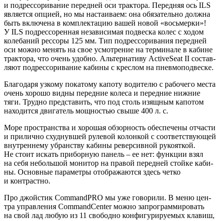
и подрессо­ри­ва­ние перед­ней оси трак­то­ра. Перед­няя ось ILS
явля­ет­ся опци­ей, но мы наста­и­ва­ем: она обя­за­тель­но долж­на
быть вклю­че­на в ком­плек­та­цию вашей новой «вось­мер­ки»!
У ILS подрес­со­рен­ная неза­ви­си­мая под­вес­ка колес с ходом
коле­ба­ний рес­со­ры 125 мм. Тип подрессо­ри­ва­ния перед­ней
оси мож­но менять на свое усмот­ре­ние на тер­ми­на­ле в кабине
трак­то­ра, что очень удоб­но. Аль­тер­на­ти­ву ActiveSeat II состав­
ля­ют подрессо­ри­ва­ние каби­ны с креслом на пневмоподвеске.
Бла­го­да­ря узко­му пока­то­му капо­ту води­те­лю с рабо­че­го места
очень хоро­шо вид­ны перед­ние коле­са и перед­ние ниж­ние
тяги. Труд­но пред­ста­вить, что под столь изящ­ным капо­том
нахо­дит­ся дви­га­тель мощ­но­стью свы­ше 400 л. с.
Море про­стран­ства и хоро­шая обзор­ность обес­пе­че­ны отча­сти
и при­лич­но схуд­нув­шей руле­вой колон­кой с соот­вет­ству­ю­щей
внут­рен­не­му убран­ству каби­ны ревер­сив­ной руко­ят­кой.
Не сто­ит искать при­бор­ную панель – ее нет: функ­ции взял
на себя неболь­шой мони­тор на пра­вой перед­ней стой­ке каби­
ны. Основ­ные пара­мет­ры отоб­ра­жа­ют­ся здесь чет­ко
и контрастно.
Про джой­стик CommandPRO мы уже гово­ри­ли. В меню цен­
тра управ­ле­ния CommandCenter мож­но запро­грам­ми­ро­вать
на свой лад любую из 11 сво­бод­но кон­фи­гу­ри­ру­е­мых кла­виш,