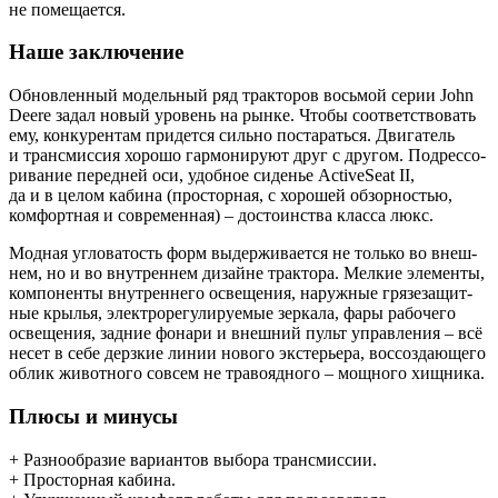
не помещается.
Наше заключение
Обнов­лен­ный модель­ный ряд трак­то­ров вось­мой серии John
Deere задал новый уро­вень на рын­ке. Что­бы соот­вет­ство­вать
ему, кон­ку­рен­там при­дет­ся силь­но поста­рать­ся. Дви­га­тель
и транс­мис­сия хоро­шо гар­мо­ни­ру­ют друг с дру­гом. Подрессо­
ри­ва­ние перед­ней оси, удоб­ное сиде­нье ActiveSeat II,
да и в целом каби­на (про­стор­ная, с хоро­шей обзор­но­стью,
ком­форт­ная и совре­мен­ная) – досто­ин­ства клас­са люкс.
Мод­ная угло­ва­тость форм выдер­жи­ва­ет­ся не толь­ко во внеш­
нем, но и во внут­рен­нем дизайне трак­то­ра. Мел­кие эле­мен­ты,
ком­по­нен­ты внут­рен­не­го осве­ще­ния, наруж­ные гря­зе­за­щит­
ные кры­лья, элек­тро­ре­гу­ли­ру­е­мые зер­ка­ла, фары рабо­че­го
осве­ще­ния, зад­ние фона­ри и внеш­ний пульт управ­ле­ния – всё
несет в себе дерз­кие линии ново­го экс­те­рье­ра, вос­со­зда­ю­ще­го
облик живот­но­го совсем не тра­во­яд­но­го – мощ­но­го хищника.
Плюсы и минусы
+ Раз­но­об­ра­зие вари­ан­тов выбо­ра трансмиссии.
+ Про­стор­ная кабина.