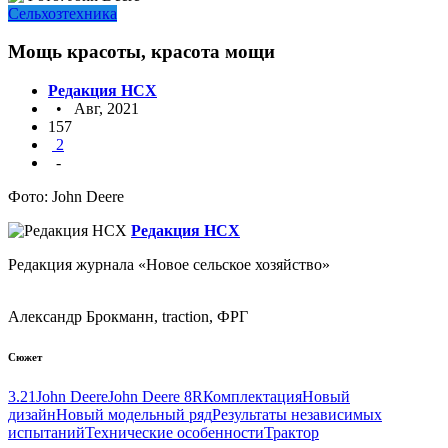
Сельхозтехника
Мощь красоты, красота мощи
Редакция НСХ
• Авг, 2021
157
2
-
Фото: John Deere
Редакция НСХ
Редакция журнала «Новое сельское хозяйство»
Александр Брокманн, traction, ФРГ
Сюжет
3.21
John Deere
John Deere 8R
Комплектация
Новый
дизайн
Новый модельный ряд
Результаты независимых
испытаний
Технические особенности
Трактор