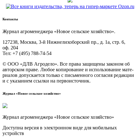
Контакты
Жур­нал агро­ме­не­дже­ра «Новое сель­ское хозяйство».
127238, Москва, 3‑й Ниж­не­ли­хо­бор­ский пр., д. 1а, стр. 6,
оф. 204
Тел: +7 (495) 788‑74‑54
© ООО «ДЛВ Агро­де­ло». Все пра­ва защи­ще­ны зако­ном об
автор­ском пра­ве. Любое копи­ро­ва­ние и исполь­зо­ва­ние мате­
ри­а­лов допус­ка­ет­ся толь­ко с пись­мен­но­го согла­сия редак­ции
и с ука­за­ни­ем ссыл­ки на первоисточник.
Журнал «Новое сельское хозяйство»
Журнал агроменеджера «Новое сельское хозяйство»
Доступна версия в электронном виде для мобильных
устройств