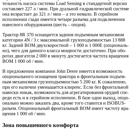
тель­ность насо­са систе­мы Load Sensing в стан­дарт­ной вер­сии
состав­ля­ет 227 л / мин. При дуаль­ной гид­рав­ли­че­ской систе­ме
она воз­рас­та­ет до 321 л / мин – а это нема­ло. В серий­ном
испол­не­нии сза­ди име­ет­ся четы­ре разъ­ема для под­клю­че­ния
навес­но­го обо­ру­до­ва­ния (шесть – опция).
Трак­тор 8R 370 осна­ща­ет­ся зад­ним подъ­ем­ным меха­низ­мом
кате­го­рии 4N / 3 с мак­си­маль­ной гру­зо­подъ­ем­но­стью 13 888
кг. Зад­ний ВОМ двух­ско­рост­ной – 1 000 и 1 000Е (опци­о­наль­
но), чего для дан­но­го клас­са мощ­но­сти доста­точ­но. При обо­
ро­тах дви­га­те­ля 2 000 в мину­ту дости­га­ет­ся часто­та вра­ще­ния
ВОМ 1 000 об / мин.
В пред­ло­же­нии ком­па­нии John Deere име­ет­ся воз­мож­ность
опци­о­наль­но­го осна­ще­ния трак­то­ра и фрон­таль­ным подъ­ем­
ным меха­низ­мом гру­зо­подъ­ем­но­стью 5 200 кг. К сожа­ле­нию,
при его нали­чии умень­ша­ет­ся кли­ренс. Если без фрон­таль­ной
навес­ки никак, воз­мож­ность для агре­га­ти­ро­ва­ния ору­дий спе­
ре­ди есть и в серий­ном испол­не­нии. В базе один выход, опци­
о­наль­но мож­но зака­зать два, кро­ме того ста­вит­ся и ISOBUS-
разъ­ем. Опци­о­наль­ный фрон­таль­ный ВОМ име­ет часто­ту вра­
ще­ния 1 000 об / мин.
Зона повышенного комфорта