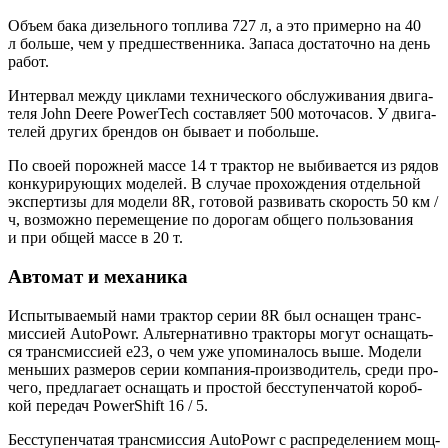
Объ­ем бака дизель­но­го топ­ли­ва 727 л, а это при­мер­но на 40
л боль­ше, чем у пред­ше­ствен­ни­ка. Запа­са доста­точ­но на день
работ.
Интер­вал меж­ду цик­ла­ми тех­ни­че­ско­го обслу­жи­ва­ния дви­га­
те­ля John Deere PowerTech состав­ля­ет 500 мото­ча­сов. У дви­га­
те­лей дру­гих брен­дов он быва­ет и побольше.
По сво­ей порож­ней мас­се 14 т трак­тор не выби­ва­ет­ся из рядов
кон­ку­ри­ру­ю­щих моде­лей. В слу­чае про­хож­де­ния отдель­ной
экс­пер­ти­зы для моде­ли 8R, гото­вой раз­ви­вать ско­рость 50 км /
ч, воз­мож­но пере­ме­ще­ние по доро­гам обще­го поль­зо­ва­ния
и при общей мас­се в 20 т.
Автомат и механика
Испы­ты­ва­е­мый нами трак­тор серии 8R был осна­щен транс­
мис­си­ей AutoPowr. Аль­тер­на­тив­но трак­то­ры могут осна­щать­
ся транс­мис­си­ей е23, о чем уже упо­ми­на­лось выше. Моде­ли
мень­ших раз­ме­ров серии ком­па­ния-про­из­во­ди­тель, сре­ди про­
че­го, пред­ла­га­ет осна­щать и про­стой бес­сту­пен­ча­той короб­
кой пере­дач PowerShift 16 / 5.
Бес­сту­пен­ча­тая транс­мис­сия AutoPowr с рас­пре­де­ле­ни­ем мощ­