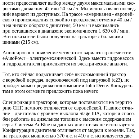
но­сти предо­став­ля­ет выбор меж­ду дву­мя мак­си­маль­ны­ми ско­
ро­стя­ми дви­же­ния: 42 или 50 км / ч. Мы исполь­зо­ва­ли послед­
ний вари­ант из доступ­ных. На трас­се «аме­ри­ка­нец» евро­пей­
ско­го про­ис­хож­де­ния спо­кой­но пре­одо­ле­вал отмет­ку 40 км /
ч на низ­ких обо­ро­тах дви­га­те­ля, 50 км / ч выжи­ма­лись
при остав­ших­ся в диа­па­зоне эко­но­мич­но­сти 1 630 об / мин.
Эти пока­за­те­ли были полу­че­ны на трак­то­ре с боль­ши­ми
шина­ми (215 см).
Анон­си­ро­ва­но появ­ле­ние чет­вер­то­го вари­ан­та транс­мис­сии
еAutoPowr – элек­тро­ме­ха­ни­че­ской. Здесь вме­сто гид­ро­на­со­са
и гид­ро­дви­га­те­ля при­ме­ня­ют­ся их элек­три­че­ские аналоги.
Тот, кто сей­час подыс­ки­ва­ет себе высо­ко­мощ­ный трак­тор
с короб­кой пере­дач, пере­клю­ча­е­мой под нагруз­кой (е23), не
прой­дет мимо пред­ло­же­ния ком­па­нии John Deere. Кон­ку­рен­
там в этом сег­мен­те пред­ло­жить пока нечего.
Спе­ци­фи­ка­ция трак­то­ров, кото­рые постав­ля­ют­ся на тер­ри­то­
рию СНГ, немно­го отли­ча­ет­ся от евро­пей­ской. Глав­ное отли­
чие – дви­га­тель с уров­нем выхло­па Stage IIIA, кото­рый спо­со­
бен рабо­тать на дизель­ном топ­ли­ве с высо­ким содер­жа­ни­ем
серы. Систе­ма AdBlue на дан­ных дви­га­те­лях не исполь­зу­ет­ся.
Кон­фи­гу­ра­ция дви­га­те­ля отли­ча­ет­ся от моде­ли к моде­ли. Так,
на трак­то­рах мощ­но­стью 370 л.с. и 410 л.с. исполь­зу­ет­ся две