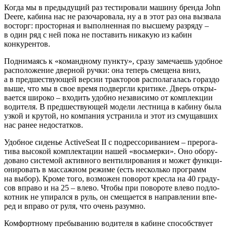
Когда мы в преды­ду­щий раз тести­ро­ва­ли маши­ну брен­да John
Deere, каби­на нас не разо­ча­ро­ва­ла, ну а в этот раз она вызва­ла
вос­торг: про­стор­ная и выпол­нен­ная по выс­ше­му раз­ря­ду –
в один ряд с ней пока не поста­вить ника­кую из кабин
конкурентов.
Под­ни­ма­ясь к «команд­но­му пунк­ту», сра­зу заме­ча­ешь удоб­ное
рас­по­ло­же­ние двер­ной руч­ки: она теперь сме­ще­на вниз,
а в пред­ше­ству­ю­щей вер­сии трак­то­ров рас­по­ла­га­лась гораз­до
выше, что мы в свое вре­мя под­верг­ли кри­ти­ке. Дверь откры­
ва­ет­ся широ­ко – вхо­дить удоб­но неза­ви­си­мо от ком­плек­ции
води­те­ля. В пред­ше­ству­ю­щей моде­ли лест­ни­ца в каби­ну была
узкой и кру­той, но ком­па­ния устра­ни­ла и этот из сму­щав­ших
нас ранее недостатков.
Удоб­ное сиде­нье ActiveSeat II с подрессо­ри­ва­ни­ем – пре­ро­га­
ти­ва высо­кой ком­плек­та­ции нашей «вось­мер­ки». Оно обо­ру­
до­ва­но систе­мой актив­но­го вен­ти­ли­ро­ва­ния и может функ­ци­
о­ни­ро­вать в мас­саж­ном режи­ме (есть несколь­ко про­грамм
на выбор). Кро­ме того, воз­мо­жен пово­рот крес­ла на 40 гра­ду­
сов впра­во и на 25 – вле­во. Что­бы при пово­ро­те вле­во под­ло­
кот­ник не упи­рал­ся в руль, он сме­ща­ет­ся в направ­ле­нии впе­
ред и впра­во от руля, что очень разумно.
Ком­форт­но­му пре­бы­ва­нию води­те­ля в кабине спо­соб­ству­ет