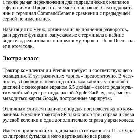
а так­же рычаг пере­клю­че­ния для гид­рав­ли­че­ских кла­па­нов
с функ­ци­я­ми. Про­де­лать сие мож­но игра­ю­чи. Сам под­ло­кот­
ник и тер­ми­нал CommandCenter в срав­не­нии с преды­ду­щей
сери­ей не изменились.
Нави­га­ция по меню, орга­ни­за­ция выпол­не­ния раз­во­ро­тов,
да и дру­гие функ­ции, запус­ка­е­мые с тер­ми­на­ла в кабине
води­те­ля, реа­ли­зо­ва­ны по-преж­не­му хоро­шо – John Deere зна­
ет в этом толк.
Экстра-класс
Трак­тор ком­плек­та­ции Premium тре­бу­ет и соот­вет­ству­ю­ще­го
осна­ще­ния. И тут раз­лич­ных «допов» предо­ста­точ­но. В част­
но­сти, в боко­вой пане­ли под потол­ком каби­ны уста­нов­лен
дис­плей с сен­сор­ным экра­ном 6,5 дюй­ма – сво­е­го рода муль­
ти­ме­дий­ный центр с под­держ­кой Apple CarPlay, сюда могут
выво­дить­ся кар­ты Google, постро­ен­ные маршруты.
Отлич­ным счи­та­ем нали­чие опор для ног, извест­ных по ком­
бай­нам. В кабине трак­то­ра 8R таких опор три: спра­ва и сле­ва
руле­вой колон­ки и одна допол­ни­тель­но спра­ва у арки колеса.
Име­ет­ся при­лич­ный холо­диль­ный отсек емко­стью 11 л. Одна­
ко лит­ро­вая бутыл­ка в него вер­ти­каль­но все рав­но