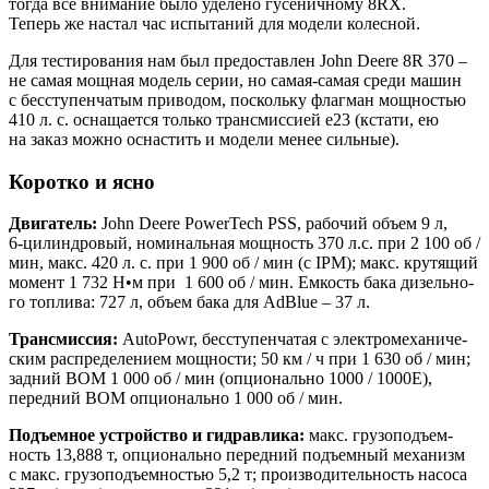
тогда все вни­ма­ние было уде­ле­но гусе­нич­но­му 8RХ.
Теперь же настал час испы­та­ний для моде­ли колесной.
Для тести­ро­ва­ния нам был предо­став­лен John Deere 8R 370 –
не самая мощ­ная модель серии, но самая-самая сре­ди машин
с бес­сту­пен­ча­тым при­во­дом, посколь­ку флаг­ман мощ­но­стью
410 л. с. осна­ща­ет­ся толь­ко транс­мис­си­ей е23 (кста­ти, ею
на заказ мож­но осна­стить и моде­ли менее сильные).
Коротко и ясно
Дви­га­тель:
John Deere PowerTech PSS, рабо­чий объ­ем 9 л,
6‑цилиндровый, номи­наль­ная мощ­ность 370 л.с. при 2 100 об /
мин, макс. 420 л. с. при 1 900 об / мин (с IPM); макс. кру­тя­щий
момент 1 732 Н•м при 1 600 об / мин. Емкость бака дизель­но­
го топ­ли­ва: 727 л, объ­ем бака для AdBlue – 37 л.
Транс­мис­сия:
AutoPowr, бес­сту­пен­ча­тая с элек­тро­ме­ха­ни­че­
ским рас­пре­де­ле­ни­ем мощ­но­сти; 50 км / ч при 1 630 об / мин;
зад­ний ВОМ 1 000 об / мин (опци­о­наль­но 1000 / 1000Е),
перед­ний ВОМ опци­о­наль­но 1 000 об / мин.
Подъ­ем­ное устрой­ство и гид­рав­ли­ка:
макс. гру­зо­подъ­ем­
ность 13,888 т, опци­о­наль­но перед­ний подъ­ем­ный меха­низм
с макс. гру­зо­подъ­ем­но­стью 5,2 т; про­из­во­ди­тель­ность насо­са