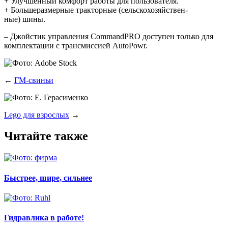
+ Улуч­шен­ный ком­форт рабо­ты для пользователя.
+ Боль­ше­раз­мер­ные трак­тор­ные (сель­ско­хо­зяй­ствен­
ные) шины.
– Джой­стик управ­ле­ния CommandPRO досту­пен толь­ко для
ком­плек­та­ции с транс­мис­си­ей AutoPowr.
←
ГМ-свиньи
Lego для взрослых
→
Читайте также
Быстрее, шире, сильнее
Гидравлика в работе!