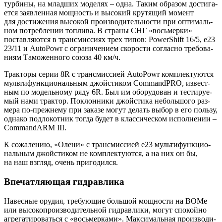
тур­би­ны, на млад­ших моде­лях – одна. Таким обра­зом дости­га­
ет­ся заяв­лен­ная мощ­ность и высо­кий кру­тя­щий момент
для дости­же­ния высо­кой про­из­во­ди­тель­но­сти при опти­маль­
ном потреб­ле­нии топ­ли­ва. В стра­ны СНГ «вось­мер­ки»
постав­ля­ют­ся в транс­мис­си­ях трех типов: PowerShift 16/5, e23
23/11 и AutoPowr с огра­ни­че­ни­ем ско­ро­сти соглас­но тре­бо­ва­
ни­ям Тамо­жен­но­го сою­за 40 км/ч.
Трак­то­ры серии 8R с транс­мис­си­ей AutoPowr ком­плек­ту­ют­ся
муль­ти­функ­ци­о­наль­ным джой­сти­ком CommandPRO, извест­
ным по модель­но­му ряду 6R. Был им обо­ру­до­ван и тести­ру­е­
мый нами трак­тор. Поклон­ни­ки джой­сти­ка неболь­шо­го раз­
ме­ра по-преж­не­му при зака­зе могут делать выбор в его поль­зу,
одна­ко под­ло­кот­ник тогда будет в клас­си­че­ском испол­не­нии –
CommandARM III.
К сожа­ле­нию, «Оле­ни» с транс­мис­си­ей е23 муль­ти­функ­ци­о­
наль­ным джой­сти­ком не ком­плек­ту­ют­ся, а на них он бы,
на наш взгляд, очень пригодился.
Впечатляющая гидравлика
Навес­ные ору­дия, тре­бу­ю­щие боль­шой мощ­но­сти на ВОМе
или высо­ко­про­из­во­ди­тель­ной гид­рав­ли­ки, могут спо­кой­но
агре­га­ти­ро­вать­ся с «вось­мер­ка­ми». Мак­си­маль­ная про­из­во­ди­