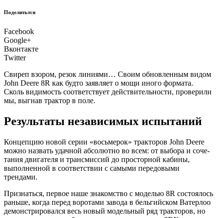
Поделитьтся
Facebook
Google+
Вконтакте
Twitter
Сви­реп взо­ром, резок лини­я­ми… Сво­им обнов­лен­ным видом
John Deere 8R как буд­то заяв­ля­ет о мощи ино­го фор­ма­та.
Сколь види­мость соот­вет­ству­ет дей­стви­тель­но­сти, про­ве­ри­ли
мы, выгнав трак­тор в поле.
Результаты независимых испытаний
К
онцеп­цию новой серии «вось­ме­рок» трак­то­ров John Deere
мож­но назвать удач­ной абсо­лют­но во всем: от выбо­ра и соче­
та­ния дви­га­те­ля и транс­мис­сий до про­стор­ной каби­ны,
выпол­нен­ной в соот­вет­ствии с самы­ми пере­до­вы­ми
трендами.
При­знать­ся, пер­вое наше зна­ком­ство с моде­лью 8R состо­я­лось
рань­ше, когда перед воро­та­ми заво­да в бель­гий­ском Ватер­лоо
демон­стри­ро­вал­ся весь новый модель­ный ряд трак­то­ров, но