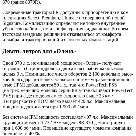
370 (ранее 8370R).
Совре­мен­ные трак­то­ры 8R доступ­ны к при­об­ре­те­нию в ком­
плек­та­ци­ях Select, Premium, Ultimate и совер­шен­ной новой
Signature. Ком­плек­та­цию опре­де­ля­ет не толь­ко внут­рен­нее
убран­ство каби­ны, но и кон­фи­гу­ра­ция гид­рав­ли­ки. В сво­ем
тесто­вом заез­де мы реши­ли не отка­зы­вать­ся от ком­фор­та
и выбра­ли трак­тор в одной из люк­со­вых комплектаций.
Девять литров для «Оленя»
Свои 370 л.с. номи­наль­ной мощ­но­сти «Олень» полу­ча­ет
от ряд­но­го 6-цилин­дро­во­го дви­га­те­ля с рабо­чим объ­е­мом
целых 9 л. Номи­наль­ное чис­ло обо­ро­тов 2 100 доволь­но высо­
кое. Бла­го­да­ря интел­лек­ту­аль­ной систе­ме управ­ле­ния мощ­но­
стью (IPM) добав­ля­ют­ся 50 л.с., так что PowerTech PSS
(на трех мень­ших моде­лях серии 8R уста­нав­ли­ва­ют PowerTech
PVS) при езде по доро­гам со ско­ро­стью выше 23 км /
ч и при рабо­те с ВОМ лег­ко выда­ет 420 л.с. Мак­си­маль­ная
мощ­ность дости­га­ет­ся при 1 900 об / мин.
Без систе­мы IPM мощ­ность состав­ля­ет 407 л.с. Мак­си­маль­ный
кру­тя­щий момент 1 732 Н•м модель 8R 370 демон­стри­ру­ет
при 1 600 об / мин. Повы­ше­ние кру­тя­ще­го момен­та ком­па­ния
оце­ни­ва­ет в 40 %.