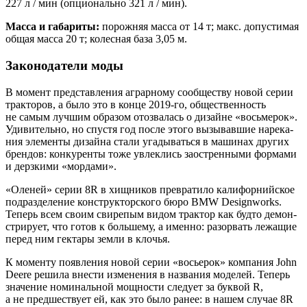
227 л / мин (опци­о­наль­но 321 л / мин).
Мас­са и габа­ри­ты:
порож­няя мас­са от 14 т; макс. допу­сти­мая
общая мас­са 20 т; колес­ная база 3,05 м.
Законодатели моды
В момент пред­став­ле­ния аграр­но­му сооб­ще­ству новой серии
трак­то­ров, а было это в кон­це 2019-го, обще­ствен­ность
не самым луч­шим обра­зом ото­зва­лась о дизайне «вось­ме­рок».
Уди­ви­тель­но, но спу­стя год после это­го вызы­вав­шие наре­ка­
ния эле­мен­ты дизай­на ста­ли уга­ды­вать­ся в маши­нах дру­гих
брен­дов: кон­ку­рен­ты тоже увлек­лись заост­рен­ны­ми фор­ма­ми
и дерз­ки­ми «мор­да­ми».
«Оле­ней» серии 8R в хищ­ни­ков пре­вра­ти­ло кали­фор­ний­ское
под­раз­де­ле­ние кон­струк­тор­ско­го бюро BMW Designworks.
Теперь всем сво­им сви­ре­пым видом трак­тор как буд­то демон­
стри­ру­ет, что готов к боль­ше­му, а имен­но: разо­рвать лежа­щие
перед ним гек­та­ры зем­ли в клочья.
К момен­ту появ­ле­ния новой серии «восье­рок» ком­па­ния John
Deere реши­ла вне­сти изме­не­ния в назва­ния моде­лей. Теперь
зна­че­ние номи­наль­ной мощ­но­сти сле­ду­ет за бук­вой R,
а не пред­ше­ству­ет ей, как это было ранее: в нашем слу­чае 8R