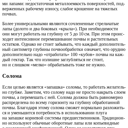
ми лапа­ми: недо­ста­точ­ная метал­ло­ем­кость поверх­но­стей, под­
вер­жен­ных рабо­че­му изно­су, сла­бое кро­ше­ние на тяже­лых
почвах.
Более уни­вер­саль­ны­ми явля­ют­ся сочле­нен­ные стрель­ча­тые
лапы (доло­то и два боко­вых «кры­ла»). При необ­хо­ди­мо­сти
они могут рабо­тать на глу­би­ну от 5 до 10 см. При этом про­ис­
хо­дит интен­сив­ное пере­ме­ши­ва­ние поч­вы и рас­ти­тель­ных
остат­ков. Одна­ко не сто­ит забы­вать, что каж­дый допол­ни­тель­
ный сан­ти­метр глу­би­ны поч­во­об­ра­бот­ки озна­ча­ет, что ору­дию
допол­ни­тель­но надо «отра­бо­тать» 100 «кубов» поч­вы на каж­
дый гек­тар. Так что излишне заглуб­лять­ся не сто­ит,
но и слиш­ком «мел­ко» обра­ба­ты­вать тоже не нужно.
Солома
Если целью явля­ет­ся «запаш­ка» соло­мы, то рабо­тать жела­тель­
но глуб­же. Заме­тим, что соло­му надо не про­сто накрыть сло­ем
поч­вы, а пере­ме­шать с ней. Соло­ма долж­на быть рав­но­мер­но
рас­пре­де­ле­на по все­му гори­зон­ту на глу­би­ну обра­бо­тан­ной
поч­вы. Бла­го­да­ря это­му соло­ма смо­жет нор­маль­но раз­ло­жить­
ся и умень­шит­ся потреб­ность в исполь­зо­ва­нии плу­га
на запаш­ке кор­не­вой систе­мы пред­ше­ствен­ни­ков. Тра­ди­ци­он­
но исполь­зу­ют обыч­ные обо­рот­ные лапы или копье­вид­ные