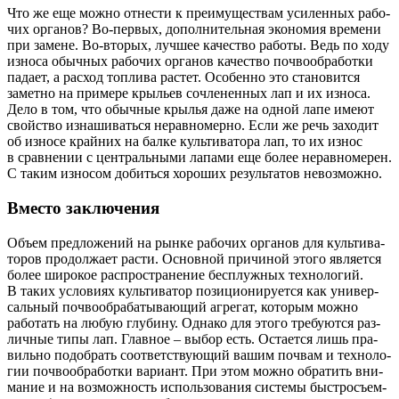
Что же еще мож­но отне­сти к пре­иму­ще­ствам уси­лен­ных рабо­
чих орга­нов? Во-пер­вых, допол­ни­тель­ная эко­но­мия вре­ме­ни
при замене. Во-вто­рых, луч­шее каче­ство рабо­ты. Ведь по ходу
изно­са обыч­ных рабо­чих орга­нов каче­ство поч­во­об­ра­бот­ки
пада­ет, а рас­ход топ­ли­ва рас­тет. Осо­бен­но это ста­но­вит­ся
замет­но на при­ме­ре кры­льев сочле­нен­ных лап и их изно­са.
Дело в том, что обыч­ные кры­лья даже на одной лапе име­ют
свой­ство изна­ши­вать­ся нерав­но­мер­но. Если же речь захо­дит
об изно­се край­них на бал­ке куль­ти­ва­то­ра лап, то их износ
в срав­не­нии с цен­траль­ны­ми лапа­ми еще более нерав­но­ме­рен.
С таким изно­сом добить­ся хоро­ших резуль­та­тов невозможно.
Вместо заключения
Объ­ем пред­ло­же­ний на рын­ке рабо­чих орга­нов для куль­ти­ва­
то­ров про­дол­жа­ет рас­ти. Основ­ной при­чи­ной это­го явля­ет­ся
более широ­кое рас­про­стра­не­ние бес­плуж­ных тех­но­ло­гий.
В таких усло­ви­ях куль­ти­ва­тор пози­ци­о­ни­ру­ет­ся как уни­вер­
саль­ный поч­во­об­ра­ба­ты­ва­ю­щий агре­гат, кото­рым мож­но
рабо­тать на любую глу­би­ну. Одна­ко для это­го тре­бу­ют­ся раз­
лич­ные типы лап. Глав­ное – выбор есть. Оста­ет­ся лишь пра­
виль­но подо­брать соот­вет­ству­ю­щий вашим поч­вам и тех­но­ло­
гии поч­во­об­ра­бот­ки вари­ант. При этом мож­но обра­тить вни­
ма­ние и на воз­мож­ность исполь­зо­ва­ния систе­мы быст­ро­съем­