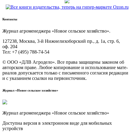
Контакты
Жур­нал агро­ме­не­дже­ра «Новое сель­ское хозяйство».
127238, Москва, 3‑й Ниж­не­ли­хо­бор­ский пр., д. 1а, стр. 6,
оф. 204
Тел: +7 (495) 788‑74‑54
© ООО «ДЛВ Агро­де­ло». Все пра­ва защи­ще­ны зако­ном об
автор­ском пра­ве. Любое копи­ро­ва­ние и исполь­зо­ва­ние мате­
ри­а­лов допус­ка­ет­ся толь­ко с пись­мен­но­го согла­сия редак­ции
и с ука­за­ни­ем ссыл­ки на первоисточник.
Журнал «Новое сельское хозяйство»
Журнал агроменеджера «Новое сельское хозяйство»
Доступна версия в электронном виде для мобильных
устройств