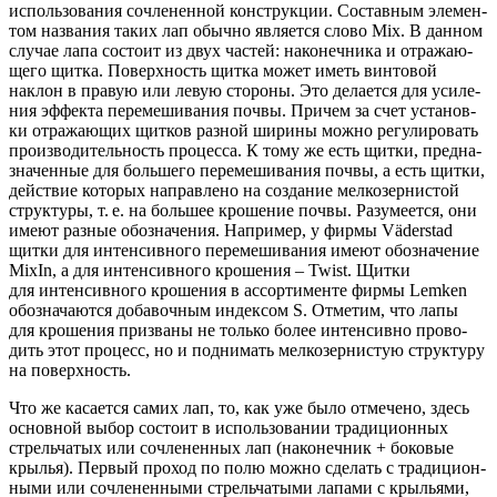
исполь­зо­ва­ния сочле­нен­ной кон­струк­ции. Состав­ным эле­мен­
том назва­ния таких лап обыч­но явля­ет­ся сло­во Mix. В дан­ном
слу­чае лапа состо­ит из двух частей: нако­неч­ни­ка и отра­жа­ю­
ще­го щит­ка. Поверх­ность щит­ка может иметь вин­то­вой
наклон в пра­вую или левую сто­ро­ны. Это дела­ет­ся для уси­ле­
ния эффек­та пере­ме­ши­ва­ния поч­вы. При­чем за счет уста­нов­
ки отра­жа­ю­щих щит­ков раз­ной шири­ны мож­но регу­ли­ро­вать
про­из­во­ди­тель­ность про­цес­са. К тому же есть щит­ки, пред­на­
зна­чен­ные для боль­ше­го пере­ме­ши­ва­ния поч­вы, а есть щит­ки,
дей­ствие кото­рых направ­ле­но на созда­ние мел­ко­зер­ни­стой
струк­ту­ры, т. е. на боль­шее кро­ше­ние поч­вы. Разу­ме­ет­ся, они
име­ют раз­ные обо­зна­че­ния. Напри­мер, у фир­мы Väderstad
щит­ки для интен­сив­но­го пере­ме­ши­ва­ния име­ют обо­зна­че­ние
MixIn, а для интен­сив­но­го кро­ше­ния – Twist. Щит­ки
для интен­сив­но­го кро­ше­ния в ассор­ти­мен­те фир­мы Lemken
обо­зна­ча­ют­ся доба­воч­ным индек­сом S. Отме­тим, что лапы
для кро­ше­ния при­зва­ны не толь­ко более интен­сив­но про­во­
дить этот про­цесс, но и под­ни­мать мел­ко­зер­ни­стую струк­ту­ру
на поверхность.
Что же каса­ет­ся самих лап, то, как уже было отме­че­но, здесь
основ­ной выбор состо­ит в исполь­зо­ва­нии тра­ди­ци­он­ных
стрель­ча­тых или сочле­нен­ных лап (нако­неч­ник + боко­вые
кры­лья). Пер­вый про­ход по полю мож­но сде­лать с тра­ди­ци­он­
ны­ми или сочле­нен­ны­ми стрель­ча­ты­ми лапа­ми с кры­лья­ми,