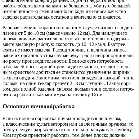
с ана­ло­гич­ной кон­фи­гу­ра­ци­ей. Один из недо­стат­ков при
рабо­те обо­рот­ны­ми лапа­ми на боль­шую глу­би­ну с боль­шой
интен­сив­но­стью сме­ши­ва­ния: по ходу их изно­са каче­ство
задел­ки рас­ти­тель­ных остат­ков зна­чи­тель­но снижается.
Рабо­чая глу­би­на обра­бот­ки в дан­ном слу­чае нахо­дит­ся в диа­
па­зоне от 5 до 10 см (мак­си­маль­но 12 см). Для наи­луч­ше­го
пере­ме­ши­ва­ния рас­ти­тель­ных остат­ков и поч­вы под­дер­жи­
вай­те высо­кую рабо­чую ско­рость до 10 – 12 км / ч. Быст­рее
ехать не име­ет смыс­ла. Рас­ход топ­ли­ва и вели­чи­на изно­са
рабо­чих орга­нов в этом слу­чае будут рас­ти непро­пор­ци­о­наль­
но росту про­из­во­ди­тель­но­сти. Если же есть потреб­ность
в боль­шей погек­тар­ной про­из­во­ди­тель­но­сти, то един­ствен­
ным сред­ством добить­ся ее ста­но­вит­ся уве­ли­че­ние шири­ны
захва­та ору­дия. Напом­ним, что пол­ная задел­ка каж-дой тон­ны
соло­мы на один гек­тар тре­бу­ет 2 – 3 см глу­би­ны. Таким обра­
зом, для пол­ной задел­ки, ска­жем, вось­ми тонн соло­мы потре­
бу­ет­ся рабо­тать как мини­мум на глу­би­ну 16 см.
Основная почвообработка
Если основ­ная обра­бот­ка поч­вы про­во­дит­ся не плу­гом,
а клас­си­че­ским куль­ти­ва­то­ром или ана­ло­гич­ным ору­ди­ем, то
поч­ву сле­ду­ет раз­рых­лить осно­ва­тель­но на нуж­ную глу­би­ну.
Чем глуб­же пред­сто­ит рабо­тать, тем более плос­ко долж­ны