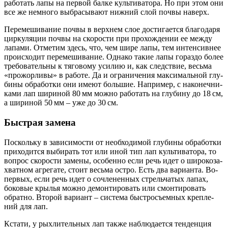
рабо­тать лапы на пер­вой бал­ке куль­ти­ва­то­ра. Но при этом они
все же немно­го выбра­сы­ва­ют ниж­ний слой поч­вы наверх.
Пере­ме­ши­ва­ние поч­вы в верх­нем слое дости­га­ет­ся бла­го­да­ря
цир­ку­ля­ции поч­вы на ско­ро­сти при про­хож­де­нии ее меж­ду
лапа­ми. Отме­тим здесь, что, чем шире лапы, тем интен­сив­нее
про­ис­хо­дит пере­ме­ши­ва­ние. Одна­ко такие лапы гораз­до более
тре­бо­ва­тель­ны к тяго­во­му уси­лию и, как след­ствие, весь­ма
«про­жор­ли­вы» в рабо­те. Да и огра­ни­че­ния мак­си­маль­ной глу­
би­ны обра­бот­ки они име­ют боль­шие. Напри­мер, с нако­неч­ни­
ка­ми лап шири­ной 80 мм мож­но рабо­тать на глу­би­ну до 18 см,
а шири­ной 50 мм – уже до 30 см.
Быстрая замена
Посколь­ку в зави­си­мо­сти от необ­хо­ди­мой глу­би­ны обра­бот­ки
при­хо­дит­ся выби­рать тот или иной тип лап куль­ти­ва­то­ра, то
вопрос ско­ро­сти заме­ны, осо­бен­но если речь идет о широ­ко­за­
хват­ном агре­га­те, сто­ит весь­ма ост­ро. Есть два вари­ан­та. Во-
пер­вых, если речь идет о сочле­нен­ных стрель­ча­тых лапах,
боко­вые кры­лья мож­но демон­ти­ро­вать или смон­ти­ро­вать
обрат­но. Вто­рой вари­ант – систе­ма быст­ро­съем­ных креп­ле­
ний для лап.
Кста­ти, у рых­ли­тель­ных лап так­же наблю­да­ет­ся тен­ден­ция