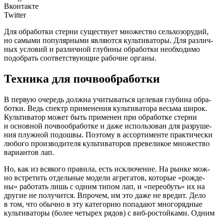
Вконтакте
Twitter
Для обра­бот­ки стер­ни суще­ству­ет мно­же­ство сель­хоз­о­ру­дий,
но самы­ми попу­ляр­ны­ми явля­ют­ся куль­ти­ва­то­ры. Для раз­лич­
ных усло­вий и раз­лич­ной глу­би­ны обра­бот­ки необ­хо­ди­мо
подо­брать соот­вет­ству­ю­щие рабо­чие органы.
Техника для почвообработки
В
первую оче­редь долж­на учи­ты­вать­ся целе­вая глу­би­на обра­
бот­ки. Ведь спектр при­ме­не­ния куль­ти­ва­то­ра весь­ма широк.
Куль­ти­ва­тор может быть при­ме­нен при обра­бот­ке стер­ни
и основ­ной поч­во­об­ра­бот­ке и даже исполь­зо­ван для раз­ру­ше­
ния плуж­ной подош­вы. Поэто­му в ассор­ти­мен­те прак­ти­че­ски
любо­го про­из­во­ди­те­ля куль­ти­ва­то­ров пре­ве­ли­кое мно­же­ство
вари­ан­тов лап.
Но, как из вся­ко­го пра­ви­ла, есть исклю­че­ние. На рын­ке мож­
но встре­тить отдель­ные моде­ли агре­га­тов, кото­рые «рож­де­
ны» рабо­тать лишь с одним типом лап, и «пере­обуть» их на
дру­гие не полу­чит­ся. Впро­чем, им это даже не вре­дит. Дело
в том, что обыч­но в эту кате­го­рию попа­да­ют мно­го­ряд­ные
куль­ти­ва­то­ры (более четы­рех рядов) с виб-ростой­ка­ми. Одним