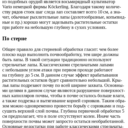
из подоб­ных ору­дий явля­ет­ся вось­ми­ряд­ный куль­ти­ва­тор
Vario немец­кой фир­мы Köckerling. Бла­го­да­ря тако­му коли­че­
ству рядов сто­ек шаг сле­да лап состав­ля­ет все­го 10 см, а зна­
чит, обыч­ные рых­ли­тель­ные лапы (доло­то­об­раз­ные, копье­вид­
ные и пр.) хоро­шо могут заде­лы­вать рас­ти­тель­ные остат­ки
при рабо­те на неболь­шую глу­би­ну в сухих условиях.
По стерне
Общее пра­ви­ло для стер­не­вой обра­бот­ки гла­сит: чем более
плос­ко надо выпол­нить поч­во­об­ра­бот­ку, тем шире долж­ны
быть лапы. В такой ситу­а­ции тра­ди­ци­он­но исполь­зу­ют
стрель­ча­тые лапы. Клас­си­че­ски­ми стрель­ча­ты­ми лапа­ми
с неболь­шим углом ата­ки при пер­вом про­хо­де рабо­та­ют
на глу­би­ну до 5 см. В дан­ном слу­чае эффект вра­ба­ты­ва­ния
рас­ти­тель­ных остат­ков будет срав­ни­тель­но неболь­шой. Кры­
лья лапы под­ре­за­ют поч­ву по всей ширине захва­та. Основ­ны­
ми целя­ми в дан­ном слу­чае явля­ют­ся раз­ру­ше­ние поверх­ност­
ных капил­ля­ров поч­вы, что­бы в поч­ве оста­лось боль­ше вла­ги,
а так­же под­рез­ка и вытя­ги­ва­ние кор­ней сор­ня­ков. Таким обра­
зом мож­но одно­вре­мен­но про­ве­сти борь­бу с сор­ня­ка­ми и под­
су­шить верх­ний слой поч­вы. Глу­би­на пер­вич­ной обра­бот­ки 5
см пред­по­ла­га­ет, что в поле отсут­ству­ют колеи. Ина­че часть
поверх­но­сти поч­вы может запро­сто остать­ся необ­ра­бо­тан­ной.
Основ­ные недо­стат­ки при рабо­те клас­си­че­ски­ми стрель­ча­ты­