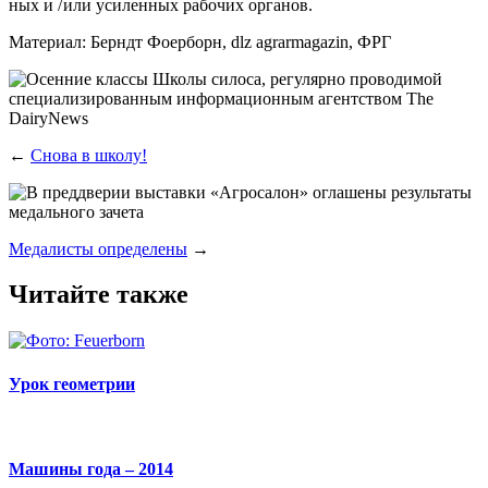
ных и / или уси­лен­ных рабо­чих органов.
Мате­ри­ал:
Берндт Фоер­борн, dlz agrarmagazin, ФРГ
←
Снова в школу!
Медалисты определены
→
Читайте также
Урок геометрии
Машины года – 2014