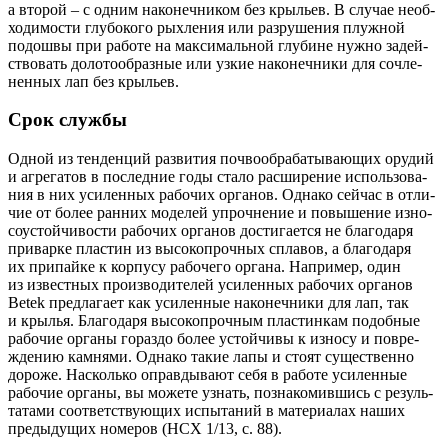
а вто­рой – с одним нако­неч­ни­ком без кры­льев. В слу­чае необ­
хо­ди­мо­сти глу­бо­ко­го рых­ле­ния или раз­ру­ше­ния плуж­ной
подош­вы при рабо­те на мак­си­маль­ной глу­бине нуж­но задей­
ство­вать доло­то­об­раз­ные или узкие нако­неч­ни­ки для сочле­
нен­ных лап без крыльев.
Срок службы
Одной из тен­ден­ций раз­ви­тия поч­во­об­ра­ба­ты­ва­ю­щих ору­дий
и агре­га­тов в послед­ние годы ста­ло рас­ши­ре­ние исполь­зо­ва­
ния в них уси­лен­ных рабо­чих орга­нов. Одна­ко сей­час в отли­
чие от более ран­них моде­лей упроч­не­ние и повы­ше­ние изно­
со­устой­чи­во­сти рабо­чих орга­нов дости­га­ет­ся не бла­го­да­ря
при­вар­ке пла­стин из высо­ко­проч­ных спла­вов, а бла­го­да­ря
их при­пай­ке к кор­пу­су рабо­че­го орга­на. Напри­мер, один
из извест­ных про­из­во­ди­те­лей уси­лен­ных рабо­чих орга­нов
Betek пред­ла­га­ет как уси­лен­ные нако­неч­ни­ки для лап, так
и кры­лья. Бла­го­да­ря высо­ко­проч­ным пла­стин­кам подоб­ные
рабо­чие орга­ны гораз­до более устой­чи­вы к изно­су и повре­
жде­нию кам­ня­ми. Одна­ко такие лапы и сто­ят суще­ствен­но
доро­же. Насколь­ко оправ­ды­ва­ют себя в рабо­те уси­лен­ные
рабо­чие орга­ны, вы може­те узнать, позна­ко­мив­шись с резуль­
та­та­ми соот­вет­ству­ю­щих испы­та­ний в мате­ри­а­лах наших
преды­ду­щих номе­ров (НСХ 1/13, с. 88).