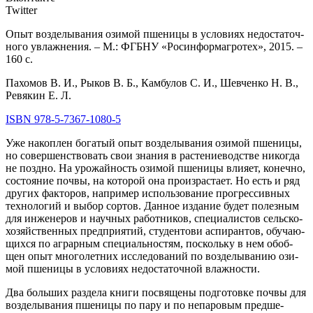
Twitter
Опыт воз­де­лы­ва­ния ози­мой пше­ни­цы в усло­ви­ях недо­ста­точ­
но­го увлаж­не­ния. – М.: ФГБНУ «Росин­фор­ма­г­ро­тех», 2015. –
160 с.
Пахо­мов В. И., Рыков В. Б., Кам­бу­лов С. И., Шев­чен­ко Н. В.,
Ревя­кин Е. Л.
ISBN 978-5-7367-1080-5
Уже накоп­лен бога­тый опыт воз­де­лы­ва­ния ози­мой пше­ни­цы,
но совер­шен­ство­вать свои зна­ния в рас­те­ние­вод­стве нико­гда
не позд­но. На уро­жай­ность ози­мой пше­ни­цы вли­я­ет, конеч­но,
состо­я­ние поч­вы, на кото­рой она про­из­рас­та­ет. Но есть и ряд
дру­гих фак­то­ров, напри­мер исполь­зо­ва­ние про­грес­сив­ных
тех­но­ло­гий и выбор сор­тов. Дан­ное изда­ние будет полез­ным
для инже­не­ров и науч­ных работ­ни­ков, спе­ци­а­ли­стов сель­ско­
хо­зяй­ствен­ных пред­при­я­тий, сту­ден­то­ви аспи­ран­тов, обу­ча­ю­
щих­ся по аграр­ным спе­ци­аль­но­стям, посколь­ку в нем обоб­
щен опыт мно­го­лет­них иссле­до­ва­ний по воз­де­лы­ва­нию ози­
мой пше­ни­цы в усло­ви­ях недо­ста­точ­ной влажности.
Два боль­ших раз­де­ла кни­ги посвя­ще­ны под­го­тов­ке поч­вы для
воз­де­лы­ва­ния пше­ни­цы по пару и по непа­ро­вым пред­ше­