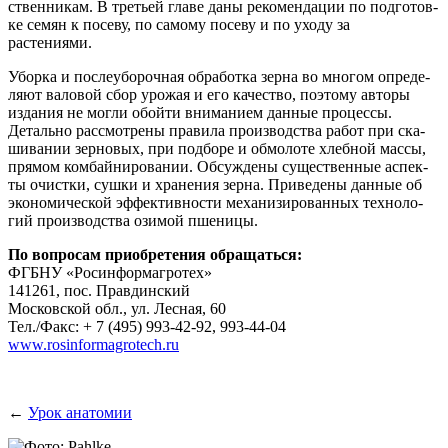
ствен­ни­кам. В тре­тьей гла­ве даны реко­мен­да­ции по под­го­тов­
ке семян к посе­ву, по само­му посе­ву и по ухо­ду за
растениями.
Убор­ка и после­убо­роч­ная обра­бот­ка зер­на во мно­гом опре­де­
ля­ют вало­вой сбор уро­жая и его каче­ство, поэто­му авто­ры
изда­ния не мог­ли обой­ти вни­ма­ни­ем дан­ные про­цес­сы.
Деталь­но рас­смот­ре­ны пра­ви­ла про­из­вод­ства работ при ска­
ши­ва­нии зер­но­вых, при под­бо­ре и обмо­ло­те хлеб­ной мас­сы,
пря­мом ком­бай­ни­ро­ва­нии. Обсуж­де­ны суще­ствен­ные аспек­
ты очист­ки, суш­ки и хра­не­ния зер­на. При­ве­де­ны дан­ные об
эко­но­ми­че­ской эффек­тив­но­сти меха­ни­зи­ро­ван­ных тех­но­ло­
гий про­из­вод­ства ози­мой пшеницы.
По вопро­сам при­об­ре­те­ния обращаться:
ФГБНУ «Росин­фор­ма­г­ро­тех»
141261, пос. Правдинский
Мос­ков­ской обл., ул. Лес­ная, 60
Тел./Факс: + 7 (495) 993-42-92, 993-44-04
www.rosinformagrotech.ru
←
Урок анатомии