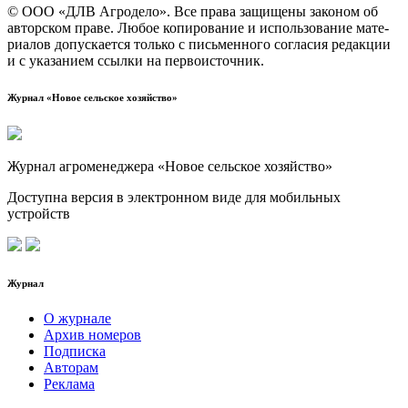
© ООО «ДЛВ Агро­де­ло». Все пра­ва защи­ще­ны зако­ном об
автор­ском пра­ве. Любое копи­ро­ва­ние и исполь­зо­ва­ние мате­
ри­а­лов допус­ка­ет­ся толь­ко с пись­мен­но­го согла­сия редак­ции
и с ука­за­ни­ем ссыл­ки на первоисточник.
Журнал «Новое сельское хозяйство»
Журнал агроменеджера «Новое сельское хозяйство»
Доступна версия в электронном виде для мобильных
устройств
Журнал
О журнале
Архив номеров
Подписка
Авторам
Реклама