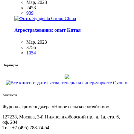
Мар, 2023
2453
939
Агрострахование: опыт Китая
Мар, 2023
3756
1054
Партнёры
Контакты
Жур­нал агро­ме­не­дже­ра «Новое сель­ское хозяйство».
127238, Москва, 3‑й Ниж­не­ли­хо­бор­ский пр., д. 1а, стр. 6,
оф. 204
Тел: +7 (495) 788‑74‑54