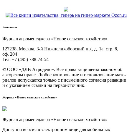
Контакты
Жур­нал агро­ме­не­дже­ра «Новое сель­ское хозяйство».
127238, Москва, 3‑й Ниж­не­ли­хо­бор­ский пр., д. 1а, стр. 6,
оф. 204
Тел: +7 (495) 788‑74‑54
© ООО «ДЛВ Агро­де­ло». Все пра­ва защи­ще­ны зако­ном об
автор­ском пра­ве. Любое копи­ро­ва­ние и исполь­зо­ва­ние мате­
ри­а­лов допус­ка­ет­ся толь­ко с пись­мен­но­го согла­сия редак­ции
и с ука­за­ни­ем ссыл­ки на первоисточник.
Журнал «Новое сельское хозяйство»
Журнал агроменеджера «Новое сельское хозяйство»
Доступна версия в электронном виде для мобильных