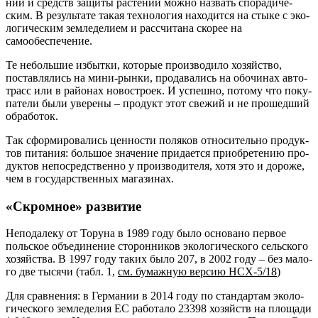
ний и средств защи­ты рас­те­ний мож­но назвать спо­ра­ди­че­
ским. В резуль­та­те такая тех­но­ло­гия нахо­дит­ся на сты­ке с эко­
ло­ги­че­ским зем­ле­де­ли­ем и рас­счи­та­на ско­рее на
самообеспечение.
Те неболь­шие избыт­ки, кото­рые про­из­во­ди­ло хозяй­ство,
постав­ля­лись на мини-рын­ки, про­да­ва­лись на обо­чи­нах авто­
трасс или в рай­о­нах новостро­ек. И успеш­но, пото­му что поку­
па­те­ли были уве­ре­ны – про­дукт этот све­жий и не про­шед­ший
обработок.
Так сфор­ми­ро­ва­лись цен­но­сти поля­ков отно­си­тель­но про­дук­
тов пита­ния: боль­шое зна­че­ние при­да­ет­ся при­об­ре­те­нию про­
дук­тов непо­сред­ствен­но у про­из­во­ди­те­ля, хотя это и доро­же,
чем в госу­дар­ствен­ных магазинах.
«Скромное» развитие
Непо­да­ле­ку от Тору­на в 1989 году было осно­ва­но пер­вое
поль­ское объ­еди­не­ние сто­рон­ни­ков эко­ло­ги­че­ско­го сель­ско­го
хозяй­ства. В 1997 году таких было 207, в 2002 году – без мало­
го две тыся­чи (табл. 1,
см. бумаж­ную вер­сию НСХ-5/18
)
Для срав­не­ния: в Гер­ма­нии в 2014 году по стан­дар­там эко­ло­
ги­че­ско­го зем­ле­де­лия ЕС рабо­та­ло 23398 хозяйств на пло­ща­ди