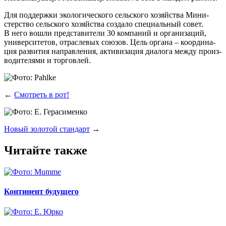
Для под­держ­ки эко­ло­ги­че­ско­го сель­ско­го хозяй­ства Мини­
стер­ство сель­ско­го хозяй­ства созда­ло спе­ци­аль­ный совет.
В него вошли пред­ста­ви­те­ли 30 ком­па­ний и орга­ни­за­ций,
уни­вер­си­те­тов, отрас­ле­вых сою­зов. Цель орга­на – коор­ди­на­
ция раз­ви­тия направ­ле­ния, акти­ви­за­ция диа­ло­га меж­ду про­из­
во­ди­те­ля­ми и торговлей.
←
Смотреть в рот!
Новый золотой стандарт
→
Читайте также
Континент будущего