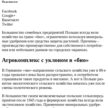
Поделитьтся
Facebook
Google+
Вконтакте
Twitter
Боль­шин­ство семей­ных пред­при­я­тий Поль­ши все­гда вели
хозяй­ство на гра­ни «био», огра­ни­чен­но исполь­зуя мине­раль­
ные удоб­ре­ния или сред­ства защи­ты рас­те­ний. При­чи­ны –
про­из­вод­ство пре­иму­ще­ствен­но для соб­ствен­но­го потреб­ле­
ния или неболь­ших рын­ков на город­ских окраинах.
Агрокомплекс с уклоном в «био»
В
Гер­ма­нии «эко»-направление сель­ско­го хозяй­ства уже в 80‑е
годы про­шло­го века было рас­про­стра­не­но, и потре­би­те­ли
спра­ши­ва­ли такие про­дук­ты в мага­зине. А вот в Поль­ше раз­
ви­тие эко­ло­ги­че­ско­го сель­ско­го хозяй­ства нача­лось уже после
сме­ны поли­ти­че­ско­го режима.
В боль­шин­стве сво­ем мел­ко­зе­мель­ные поль­ские сель­хоз­пред­
при­я­тия после 1945 года и фер­мер­ские хозяй­ства все­гда вели
экс­тен­сив­ное хозяй­ство. При­ме­не­ние мине­раль­ных удоб­ре­