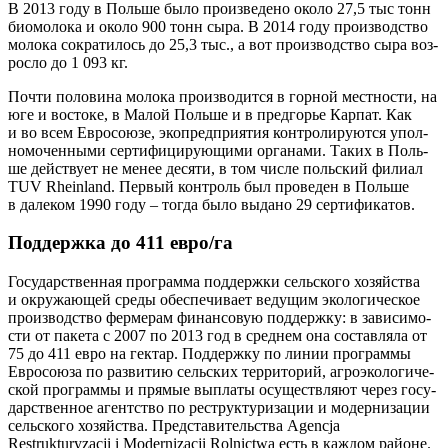
В 2013 году в Поль­ше было про­из­ве­де­но око­ло 27,5 тыс тонн
био­мо­ло­ка и око­ло 900 тонн сыра. В 2014 году про­из­вод­ство
моло­ка сокра­ти­лось до 25,3 тыс., а вот про­из­вод­ство сыра воз­
рос­ло до 1 093 кг.
Почти поло­ви­на моло­ка про­из­во­дит­ся в гор­ной мест­но­сти, на
юге и восто­ке, в Малой Поль­ше и в пред­го­рье Кар­пат. Как
и во всем Евро­со­ю­зе, эко­пред­при­я­тия кон­тро­ли­ру­ют­ся упол­
но­мо­чен­ны­ми сер­ти­фи­ци­ру­ю­щи­ми орга­на­ми. Таких в Поль­
ше дей­ству­ет не менее деся­ти, в том чис­ле поль­ский фили­ал
TUV Rheinland. Пер­вый кон­троль был про­ве­ден в Поль­ше
в дале­ком 1990 году – тогда было выда­но 29 сертификатов.
Поддержка до 411 евро/га
Госу­дар­ствен­ная про­грам­ма под­держ­ки сель­ско­го хозяй­ства
и окру­жа­ю­щей сре­ды обес­пе­чи­ва­ет веду­щим эко­ло­ги­че­ское
про­из­вод­ство фер­ме­рам финан­со­вую под­держ­ку: в зави­си­мо­
сти от паке­та с 2007 по 2013 год в сред­нем она состав­ля­ла от
75 до 411 евро на гек­тар. Под­держ­ку по линии про­грам­мы
Евро­со­ю­за по раз­ви­тию сель­ских тер­ри­то­рий, агро­эко­ло­ги­че­
ской про­грам­мы и пря­мые выпла­ты осу­ществ­ля­ют через госу­
дар­ствен­ное агент­ство по реструк­ту­ри­за­ции и модер­ни­за­ции
сель­ско­го хозяй­ства. Пред­ста­ви­тель­ства Agencja
Restrukturyzacji i Modernizacji Rolnictwa есть в каж­дом районе.