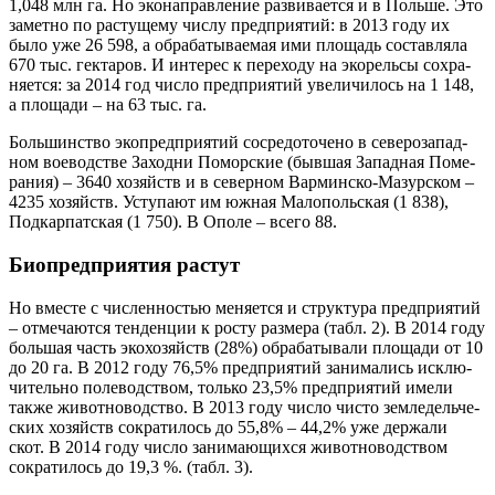
1,048 млн га. Но эко­на­прав­ле­ние раз­ви­ва­ет­ся и в Поль­ше. Это
замет­но по рас­ту­ще­му чис­лу пред­при­я­тий: в 2013 году их
было уже 26 598, а обра­ба­ты­ва­е­мая ими пло­щадь состав­ля­ла
670 тыс. гек­та­ров. И инте­рес к пере­хо­ду на эко­рель­сы сохра­
ня­ет­ся: за 2014 год чис­ло пред­при­я­тий уве­ли­чи­лось на 1 148,
а пло­ща­ди – на 63 тыс. га.
Боль­шин­ство эко­пред­при­я­тий сосре­до­то­че­но в севе­ро­за­пад­
ном вое­вод­стве Заход­ни Помор­ские (быв­шая Запад­ная Поме­
ра­ния) – 3640 хозяйств и в север­ном Вар­мин­ско-Мазур­ском –
4235 хозяйств. Усту­па­ют им южная Мало­поль­ская (1 838),
Под­кар­пат­ская (1 750). В Опо­ле – все­го 88.
Биопредприятия растут
Но вме­сте с чис­лен­но­стью меня­ет­ся и струк­ту­ра пред­при­я­тий
– отме­ча­ют­ся тен­ден­ции к росту раз­ме­ра (табл. 2). В 2014 году
боль­шая часть эко­хо­зяйств (28%) обра­ба­ты­ва­ли пло­ща­ди от 10
до 20 га. В 2012 году 76,5% пред­при­я­тий зани­ма­лись исклю­
чи­тель­но поле­вод­ством, толь­ко 23,5% пред­при­я­тий име­ли
так­же живот­но­вод­ство. В 2013 году чис­ло чисто зем­ле­дель­че­
ских хозяйств сокра­ти­лось до 55,8% – 44,2% уже дер­жа­ли
скот. В 2014 году чис­ло зани­ма­ю­щих­ся живот­но­вод­ством
сокра­ти­лось до 19,3 %. (табл. 3).