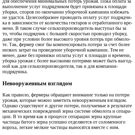
для обес­пе­че­ния мини­маль­ных потерь уро­жая. Пока опла­та за
выпол­не­ние услуг под­ряд­чи­ком будет при­вя­за­на к пло­ща­ди
убор­ки, спо­ров по окон­ча­нии убо­роч­ной кам­па­нии избе­жать
не удаст­ся. Целе­со­об­раз­нее про­во­дить опла­ту услуг под­ряд­чи­
ка в зави­си­мо­сти от коли­че­ства гек­та­ров и отра­бо­тан­но­го вре­
ме­ни. В таком слу­чае сель­хоз­про­из­во­ди­тель высту­пал бы за
то, что­бы под­ряд­чик с боль­шей ско­ро­стью про­во­дил убор­ку,
даже при усло­вии более высо­ко­го уров­ня потерь при обмо­ло­
те. Так, фер­мер смог бы ком­пен­си­ро­вать поте­ри за счет более
низ­ких затрат на про­ве­де­ние убо­роч­ной кам­па­нии. Тем не
менее, даже без при­вяз­ки опла­ты услуг к пло­ща­ди и вре­ме­ни,
убор­ка уро­жая с более высо­ки­ми поте­ря­ми может быть выгод­
ной как для сель­хоз­про­из­во­ди­те­ля, так и для компании-
подрядчика.
Невооруженным взглядом
Как пра­ви­ло, фер­ме­ры обра­ща­ют вни­ма­ние толь­ко на поте­ри
уро­жая, кото­рые мож­но заме­тить нево­ору­жен­ным взгля­дом.
Одна­ко суще­ству­ют и дру­гие поте­ри, полу­ча­е­мые в резуль­та­те
меха­ни­че­ских повре­жде­ний зер­на систе­ме обмо­ло­та и сепа­ра­
ции. В то вре­мя как в про­цес­се сепа­ра­ции зер­на круп­ные
части­цы бито­го зер­на успеш­но отде­ля­ют­ся от соло­мен­но­го
воро­ха, лег­кие мел­кие части­цы выно­сят­ся вме­сте с ним.