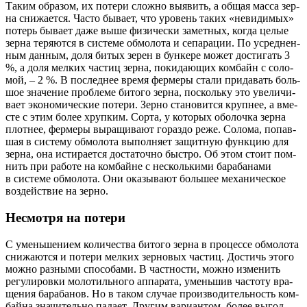
Таким обра­зом, их поте­ри слож­но выявить, а общая мас­са зер­
на сни­жа­ет­ся. Часто быва­ет, что уро­вень таких «неви­ди­мых»
потерь быва­ет даже выше физи­че­ски замет­ных, когда целые
зер­на теря­ют­ся в систе­ме обмо­ло­та и сепа­ра­ции. По усред­нен­
ным дан­ным, доля битых зерен в бун­ке­ре может дости­гать 3
%, а доля мел­ких частиц зер­на, поки­да­ю­щих ком­байн с соло­
мой, – 2 %. В послед­нее вре­мя фер­ме­ры ста­ли при­да­вать боль­
шое зна­че­ние про­бле­ме бито­го зер­на, посколь­ку это уве­ли­чи­
ва­ет эко­но­ми­че­ские поте­ри. Зер­но ста­но­вит­ся круп­нее, а вме­
сте с этим более хруп­ким. Сор­та, у кото­рых обо­лоч­ка зер­на
плот­нее, фер­ме­ры выра­щи­ва­ют гораз­до реже. Соло­ма, попав­
шая в систе­му обмо­ло­та выпол­ня­ет защит­ную функ­цию для
зер­на, она исти­ра­ет­ся доста­точ­но быст­ро. Об этом сто­ит пом­
нить при рабо­те на ком­байне с несколь­ки­ми бара­ба­на­ми
в систе­ме обмо­ло­та. Они ока­зы­ва­ют боль­шее меха­ни­че­ское
воз­дей­ствие на зерно.
Несмотря на потери
С умень­ше­ни­ем коли­че­ства бито­го зер­на в про­цес­се обмо­ло­та
сни­жа­ют­ся и поте­ри мел­ких зер­но­вых частиц. Достичь это­го
мож­но раз­ны­ми спо­со­ба­ми. В част­но­сти, мож­но изме­нить
регу­ли­ров­ки моло­тиль­но­го аппа­ра­та, умень­шив часто­ту вра­
ще­ния бара­ба­нов. Но в таком слу­чае про­из­во­ди­тель­ность ком­
бай­на зна­чи­тель­но пада­ет. Дру­гим вари­ан­том, более выгод­