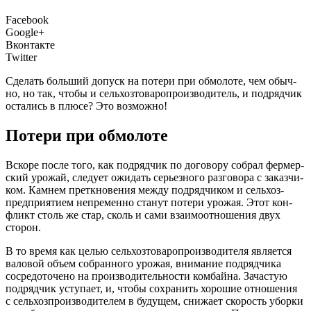
Facebook
Google+
Вконтакте
Twitter
Сде­лать боль­ший допуск на поте­ри при обмо­ло­те, чем обыч­
но, но так, что­бы и сель­хоз­то­ва­ро­про­из­во­ди­тель, и под­ряд­чик
оста­лись в плю­се? Это возможно!
Потери при обмолоте
В
ско­ре после того, как под­ряд­чик по дого­во­ру собрал фер­мер­
ский уро­жай, сле­ду­ет ожи­дать серьез­но­го раз­го­во­ра с заказ­чи­
ком. Кам­нем пре­ткно­ве­ния меж­ду под­ряд­чи­ком и сель­хоз­
пред­при­я­ти­ем непре­мен­но ста­нут поте­ри уро­жая. Этот кон­
фликт столь же стар, сколь и сами вза­и­мо­от­но­ше­ния двух
сторон.
В то вре­мя как целью сель­хоз­то­ва­ро­про­из­во­ди­те­ля явля­ет­ся
вало­вой объ­ем собран­но­го уро­жая, вни­ма­ние под­ряд­чи­ка
сосре­до­то­че­но на про­из­во­ди­тель­но­сти ком­бай­на. Зача­стую
под­ряд­чик усту­па­ет, и, что­бы сохра­нить хоро­шие отно­ше­ния
с сель­хоз­про­из­во­ди­те­лем в буду­щем, сни­жа­ет ско­рость убор­ки