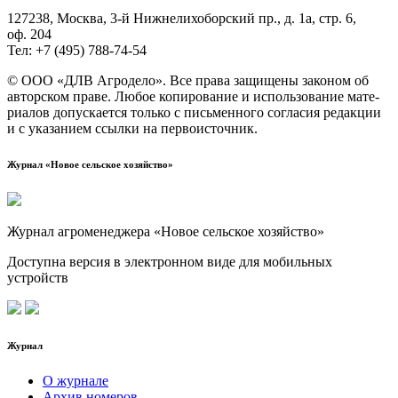
127238, Москва, 3‑й Ниж­не­ли­хо­бор­ский пр., д. 1а, стр. 6,
оф. 204
Тел: +7 (495) 788‑74‑54
© ООО «ДЛВ Агро­де­ло». Все пра­ва защи­ще­ны зако­ном об
автор­ском пра­ве. Любое копи­ро­ва­ние и исполь­зо­ва­ние мате­
ри­а­лов допус­ка­ет­ся толь­ко с пись­мен­но­го согла­сия редак­ции
и с ука­за­ни­ем ссыл­ки на первоисточник.
Журнал «Новое сельское хозяйство»
Журнал агроменеджера «Новое сельское хозяйство»
Доступна версия в электронном виде для мобильных
устройств
Журнал
О журнале
Архив номеров