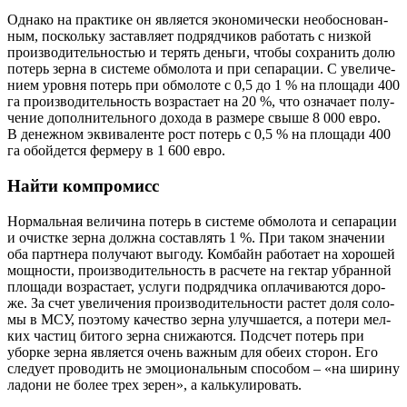
Одна­ко на прак­ти­ке он явля­ет­ся эко­но­ми­че­ски необос­но­ван­
ным, посколь­ку застав­ля­ет под­ряд­чи­ков рабо­тать с низ­кой
про­из­во­ди­тель­но­стью и терять день­ги, что­бы сохра­нить долю
потерь зер­на в систе­ме обмо­ло­та и при сепа­ра­ции. С уве­ли­че­
ни­ем уров­ня потерь при обмо­ло­те с 0,5 до 1 % на пло­ща­ди 400
га про­из­во­ди­тель­ность воз­рас­та­ет на 20 %, что озна­ча­ет полу­
че­ние допол­ни­тель­но­го дохо­да в раз­ме­ре свы­ше 8 000 евро.
В денеж­ном экви­ва­лен­те рост потерь с 0,5 % на пло­ща­ди 400
га обой­дет­ся фер­ме­ру в 1 600 евро.
Найти компромисс
Нор­маль­ная вели­чи­на потерь в систе­ме обмо­ло­та и сепа­ра­ции
и очист­ке зер­на долж­на состав­лять 1 %. При таком зна­че­нии
оба парт­не­ра полу­ча­ют выго­ду. Ком­байн рабо­та­ет на хоро­шей
мощ­но­сти, про­из­во­ди­тель­ность в рас­че­те на гек­тар убран­ной
пло­ща­ди воз­рас­та­ет, услу­ги под­ряд­чи­ка опла­чи­ва­ют­ся доро­
же. За счет уве­ли­че­ния про­из­во­ди­тель­но­сти рас­тет доля соло­
мы в МСУ, поэто­му каче­ство зер­на улуч­ша­ет­ся, а поте­ри мел­
ких частиц бито­го зер­на сни­жа­ют­ся. Под­счет потерь при
убор­ке зер­на явля­ет­ся очень важ­ным для обе­их сто­рон. Его
сле­ду­ет про­во­дить не эмо­ци­о­наль­ным спо­со­бом – «на шири­ну
ладо­ни не более трех зерен», а калькулировать.