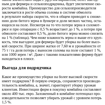
ным для фер­ме­ра и сель­хоз­под­ряд­чи­ка, будет уве­ли­че­ние ско­
ро­сти ком­бай­на. Пре­иму­ще­ство для сель­хоз­про­из­во­ди­те­ля
заклю­ча­ет­ся в росте объ­е­ма соло­мы в систе­ме обмо­ло­та
в резуль­та­те набо­ра ско­ро­сти, что в общем при­во­дит к сни­же­
нию доли бито­го зер­на в бун­ке­ре и доли мел­ких частиц, оста­
ю­щих­ся на поле. Несмот­ря на то что поте­ри зер­на в соло­мот­
ря­се и при сепа­ра­ции с 0,5 % воз­рас­та­ют до 1 %, а поте­ри при
обмо­ло­те состав­ля­ют 0,5 %, долю бито­го зер­на мож­но сни­зить
на 1 % (таб­ли­ца). Чем ниже влаж­ность зер­на и выше его хруп­
кость, тем выгод­нее для фер­ме­ра будет убор­ка на более высо­
кой ско­ро­сти. При ширине жат­ки от 7,60 м и уро­жай­но­сти от
75 т / га доля потерь с выно­сом соло­мы на поле соста­вит 1 %,
или 1000 зерен / м². Даже с таки­ми пока­за­те­ля­ми фер­мер будет
нахо­дить­ся в плюсе.
Выгода для подрядчика
Какое же пре­иму­ще­ство убор­ки на более высо­кой ско­ро­сти
име­ет под­ряд­чик? В первую оче­редь, сохра­ня­ет­ся про­из­во­ди­
тель­ность ком­бай­на, а, зна­чит, гаран­ти­ру­ет убор­ку уро­жая
кли­ен­там. Инве­сти­ции фирм в покуп­ку ком­бай­на состав­ля­ют
око­ло 400 тыс. евро. Зало­жен­ный в ком­байне потен­ци­ал про­
из­во­ди­тель­но­сти поз­во­ля­ет уби­рать уро­жай с уров­нем потерь
1,5 %.