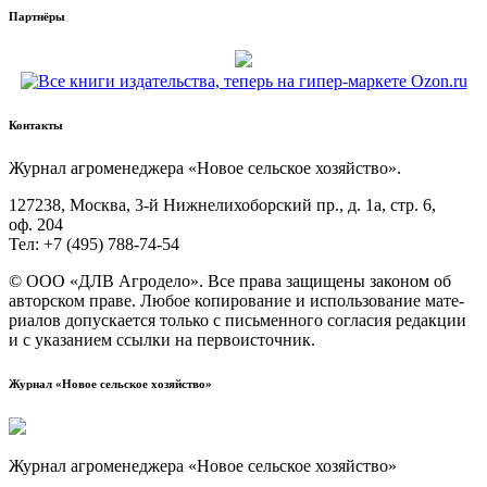
Партнёры
Контакты
Жур­нал агро­ме­не­дже­ра «Новое сель­ское хозяйство».
127238, Москва, 3‑й Ниж­не­ли­хо­бор­ский пр., д. 1а, стр. 6,
оф. 204
Тел: +7 (495) 788‑74‑54
© ООО «ДЛВ Агро­де­ло». Все пра­ва защи­ще­ны зако­ном об
автор­ском пра­ве. Любое копи­ро­ва­ние и исполь­зо­ва­ние мате­
ри­а­лов допус­ка­ет­ся толь­ко с пись­мен­но­го согла­сия редак­ции
и с ука­за­ни­ем ссыл­ки на первоисточник.
Журнал «Новое сельское хозяйство»
Журнал агроменеджера «Новое сельское хозяйство»