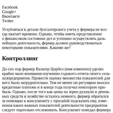
Facebook
Google+
Вконтакте
Twitter
Углуб­лять­ся в дета­ли бух­гал­тер­ско­го уче­та у фер­ме­ра не все­
гда хва­та­ет вре­ме­ни. Одна­ко, что­бы иметь пред­став­ле­ние
о финан­со­вом состо­я­нии дел и успеш­но осу­ществ­лять даль­
ней­шую дея­тель­ность, фер­мер дол­жен руко­вод­ство­вать­ся
неко­то­ры­ми пока­за­те­ля­ми. Каки­ми же?
Контроллинг
Д
о сих пор фер­мер Валь­тер Цир­бел (имя изме­не­но) уде­лял
крайне мало вни­ма­ния изу­че­нию годо­во­го отче­та сво­е­го сель­
хоз­пред­при­я­тия. Про­ве­сти оцен­ку мно­же­ства пока­за­те­лей для
него было затруд­ни­тель­но. Тем не менее он регу­ляр­но вно­сил
кре­дит­ные пла­те­жи и в кон­це года полу­чал неко­то­рую при­
быль. Одна­ко, после того как цены на зер­но рух­ну­ли и денеж­
ных средств в хозяй­стве оста­лось немно­го, фер­мер обра­тил­ся
за помо­щью к кон­суль­тан­ту с прось­бой под­ска­зать ему, изме­
не­ния каких важ­ных пока­за­те­лей дея­тель­но­сти пред­при­я­тия
сле­ду­ет тща­тель­но отсле­жи­вать. Кон­суль­тант пове­дал фер­ме­ру