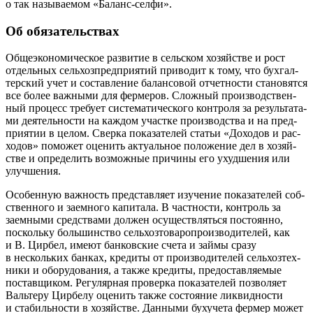
о так назы­ва­е­мом «Баланс-сел­фи».
Об обязательствах
Обще­эко­но­ми­че­ское раз­ви­тие в сель­ском хозяй­стве и рост
отдель­ных сель­хоз­пред­при­я­тий при­во­дит к тому, что бух­гал­
тер­ский учет и состав­ле­ние балан­со­вой отчет­но­сти ста­но­вят­ся
все более важ­ны­ми для фер­ме­ров. Слож­ный про­из­вод­ствен­
ный про­цесс тре­бу­ет систе­ма­ти­че­ско­го кон­тро­ля за резуль­та­та­
ми дея­тель­но­сти на каж­дом участ­ке про­из­вод­ства и на пред­
при­я­тии в целом. Свер­ка пока­за­те­лей ста­тьи «Дохо­дов и рас­
хо­дов» помо­жет оце­нить акту­аль­ное поло­же­ние дел в хозяй­
стве и опре­де­лить воз­мож­ные при­чи­ны его ухуд­ше­ния или
улучшения.
Осо­бен­ную важ­ность пред­став­ля­ет изу­че­ние пока­за­те­лей соб­
ствен­но­го и заем­но­го капи­та­ла. В част­но­сти, кон­троль за
заем­ны­ми сред­ства­ми дол­жен осу­ществ­лять­ся посто­ян­но,
посколь­ку боль­шин­ство сель­хоз­то­ва­ро­про­из­во­ди­те­лей, как
и В. Цир­бел, име­ют бан­ков­ские сче­та и зай­мы сра­зу
в несколь­ких бан­ках, кре­ди­ты от про­из­во­ди­те­лей сель­хоз­тех­
ни­ки и обо­ру­до­ва­ния, а так­же кре­ди­ты, предо­став­ля­е­мые
постав­щи­ком. Регу­ляр­ная про­вер­ка пока­за­те­лей поз­во­ля­ет
Валь­те­ру Цир­бе­лу оце­нить так­же состо­я­ние лик­вид­но­сти
и ста­биль­но­сти в хозяй­стве. Дан­ны­ми буху­че­та фер­мер может