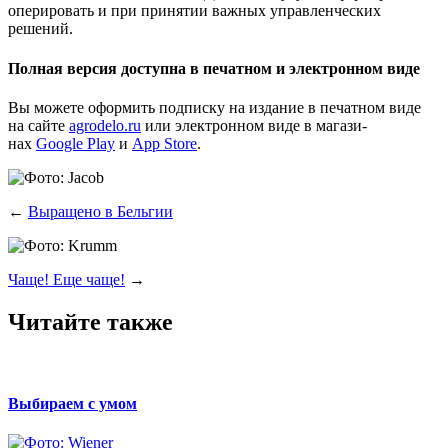
опе­ри­ро­вать и при при­ня­тии важ­ных управ­лен­че­ских
решений.
Полная версия доступна в печатном и электронном виде
Вы може­те офор­мить под­пис­ку на изда­ние в печат­ном виде
на сай­те
agrodelo.ru
или элек­трон­ном виде в мага­зи­
нах
Google Play
и
App Store
.
←
Выращено в Бельгии
Чаще! Еще чаще!
→
Читайте также
Выбираем с умом