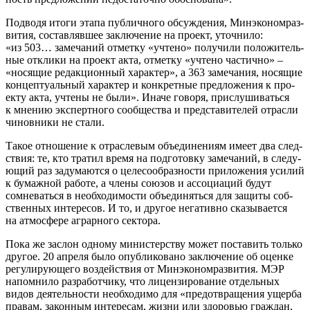
Под­во­дя ито­ги эта­па пуб­лич­но­го обсуж­де­ния, Минэко­но­мраз­
ви­тия, состав­ляв­шее заклю­че­ние на про­ект, уточ­ни­ло:
«из 503… заме­ча­ний отмет­ку «учте­но» полу­чи­ли поло­жи­тель­
ные откли­ки на про­ект акта, отмет­ку «учте­но частич­но» –
«нося­щие редак­ци­он­ный харак­тер», а 363 заме­ча­ния, нося­щие
кон­цеп­ту­аль­ный харак­тер и кон­крет­ные пред­ло­же­ния к про­
ек­ту акта, учте­ны не были». Ина­че гово­ря, при­слу­ши­вать­ся
к мне­нию экс­перт­но­го сооб­ще­ства и пред­ста­ви­те­лей отрас­ли
чинов­ни­ки не стали.
Такое отно­ше­ние к отрас­ле­вым объ­еди­не­ни­ям име­ет два след­
ствия: те, кто тра­тил вре­мя на под­го­тов­ку заме­ча­ний, в сле­ду­
ю­щий раз заду­ма­ют­ся о целе­со­об­раз­но­сти при­ло­же­ния уси­лий
к бумаж­ной рабо­те, а чле­ны сою­зов и ассо­ци­а­ций будут
сомне­вать­ся в необ­хо­ди­мо­сти объ­еди­нять­ся для защи­ты соб­
ствен­ных инте­ре­сов. И то, и дру­гое нега­тив­но ска­зы­ва­ет­ся
на атмо­сфе­ре аграр­но­го сектора.
Пока же заслон одно­му мини­стер­ству может поста­вить толь­ко
дру­гое. 20 апре­ля было опуб­ли­ко­ва­но заклю­че­ние об оцен­ке
регу­ли­ру­ю­ще­го воз­дей­ствия от Минэко­но­мраз­ви­тия. МЭР
напом­ни­ло раз­ра­бот­чи­ку, что лицен­зи­ро­ва­ние отдель­ных
видов дея­тель­но­сти необ­хо­ди­мо для «предот­вра­ще­ния ущер­ба
пра­вам, закон­ным инте­ре­сам, жиз­ни или здо­ро­вью граж­дан,