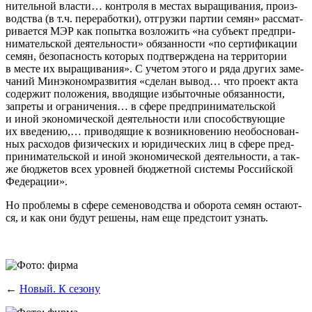
ни­тель­ной вла­сти… кон­тро­ля в местах выра­щи­ва­ния, про­из­
вод­ства (в т.ч. пере­ра­бот­ки), отгруз­ки пар­тии семян» рас­смат­
ри­ва­ет­ся МЭР как попыт­ка воз­ло­жить «на субъ­ект пред­при­
ни­ма­тель­ской дея­тель­но­сти» обя­зан­но­сти «по сер­ти­фи­ка­ции
семян, без­опас­ность кото­рых под­твер­жде­на на тер­ри­то­рии
в месте их выра­щи­ва­ния». С уче­том это­го и ряда дру­гих заме­
ча­ний Минэко­но­мраз­ви­тия «сде­лан вывод… что про­ект акта
содер­жит поло­же­ния, вво­дя­щие избы­точ­ные обя­зан­но­сти,
запре­ты и огра­ни­че­ния… в сфе­ре пред­при­ни­ма­тель­ской
и иной эко­но­ми­че­ской дея­тель­но­сти или спо­соб­ству­ю­щие
их вве­де­нию,… при­во­дя­щие к воз­ник­но­ве­нию необос­но­ван­
ных рас­хо­дов физи­че­ских и юри­ди­че­ских лиц в сфе­ре пред­
при­ни­ма­тель­ской и иной эко­но­ми­че­ской дея­тель­но­сти, а так­
же бюд­же­тов всех уров­ней бюд­жет­ной систе­мы Рос­сий­ской
Федерации».
Но про­бле­мы в сфе­ре семе­но­вод­ства и обо­ро­та семян оста­ют­
ся, и как они будут реше­ны, нам еще пред­сто­ит узнать.
←
Новый. К сезону