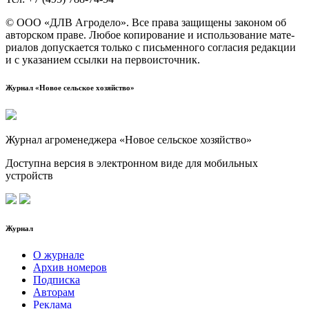
© ООО «ДЛВ Агро­де­ло». Все пра­ва защи­ще­ны зако­ном об
автор­ском пра­ве. Любое копи­ро­ва­ние и исполь­зо­ва­ние мате­
ри­а­лов допус­ка­ет­ся толь­ко с пись­мен­но­го согла­сия редак­ции
и с ука­за­ни­ем ссыл­ки на первоисточник.
Журнал «Новое сельское хозяйство»
Журнал агроменеджера «Новое сельское хозяйство»
Доступна версия в электронном виде для мобильных
устройств
Журнал
О журнале
Архив номеров
Подписка
Авторам
Реклама