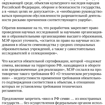
окру­жа­ю­щей сре­де, объ­ек­там куль­тур­но­го насле­дия наро­дов
Рос­сий­ской Феде­ра­ции, обо­роне и без­опас­но­сти госу­дар­ства,
а в «иных целях не допус­ка­ет­ся», и «необ­хо­ди­мо руко­вод­ство­
вать­ся прин­ци­пом обу­слов­лен­но­сти раз­ре­ши­тель­ной дея­тель­
но­сти рис­ка­ми при­чи­не­ния соот­вет­ству­ю­ще­го ущерба».
Обра­тив вни­ма­ние на то, что раз­ра­бот­чик закреп­ля­ет пра­во
про­ве­де­ния науч­ных иссле­до­ва­ний за науч­ны­ми орга­ни­за­ци­я­
ми и обра­зо­ва­тель­ны­ми орга­ни­за­ци­я­ми выс­ше­го обра­зо­ва­ния,
МЭР про­сит уточ­нить, «оста­ет­ся ли пра­во на науч­ные иссле­
до­ва­ния в обла­сти семе­но­вод­ства у сред­них спе­ци­аль­ных
обра­зо­ва­тель­ных учре­жде­ний, а так­же у само­сто­я­тель­ных
иссле­до­ва­те­лей и селекционеров».
Что каса­ет­ся обя­за­тель­ной сер­ти­фи­ка­ции, кото­рой «под­ле­жат
семе­на, вво­зи­мые на тер­ри­то­рию РФ, нахо­дя­щи­е­ся в обо­ро­те
или пред­на­зна­чен­ные для реа­ли­за­ции», МЭР сослал­ся на про­
ти­во­ре­чие тако­го тре­бо­ва­ния ФЗ «О тех­ни­че­ском регу­ли­ро­ва­
нии» – недо­пу­сти­мо­сти при­ме­не­ния тре­бо­ва­ния обя­за­тель­но­
го под­твер­жде­ния соот­вет­ствия к объ­ек­там, в отно­ше­нии
кото­рых не уста­нов­ле­ны тре­бо­ва­ния тех­ни­че­ских
регламентов.
Пред­ло­же­ние запре­тить «ввоз в РФ семян … из ино­стран­ных
госу­дарств… без осу­ществ­ле­ния феде­раль­ным орга­ном испол­