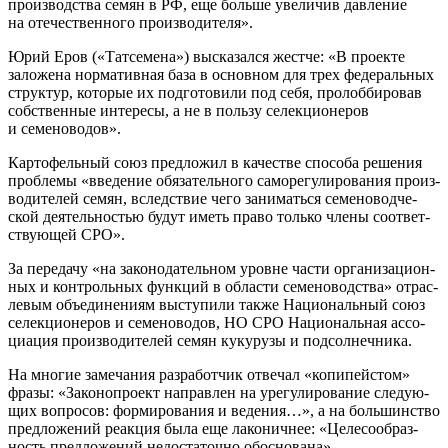
про­из­вод­ства семян в РФ, еще боль­ше уве­ли­чив дав­ле­ние
на оте­че­ствен­но­го производителя».
Юрий Еров («Тат­се­ме­на») выска­зал­ся жест­че: «В про­ек­те
зало­же­на нор­ма­тив­ная база в основ­ном для трех феде­раль­ных
струк­тур, кото­рые их под­го­то­ви­ли под себя, про­лоб­би­ро­вав
соб­ствен­ные инте­ре­сы, а не в поль­зу селек­ци­о­не­ров
и семеноводов».
Кар­то­фель­ный союз пред­ло­жил в каче­стве спо­со­ба реше­ния
про­бле­мы «вве­де­ние обя­за­тель­но­го само­ре­гу­ли­ро­ва­ния про­из­
во­ди­те­лей семян, вслед­ствие чего зани­мать­ся семе­но­вод­че­
ской дея­тель­но­стью будут иметь пра­во толь­ко чле­ны соот­вет­
ству­ю­щей СРО».
За пере­да­чу «на зако­но­да­тель­ном уровне части орга­ни­за­ци­он­
ных и кон­троль­ных функ­ций в обла­сти семе­но­вод­ства» отрас­
ле­вым объ­еди­не­ни­ям высту­пи­ли так­же Наци­о­наль­ный союз
селек­ци­о­не­ров и семе­но­во­дов, НО СРО Наци­о­наль­ная ассо­
ци­а­ция про­из­во­ди­те­лей семян куку­ру­зы и подсолнечника.
На мно­гие заме­ча­ния раз­ра­бот­чик отве­чал «копи­пей­стом»
фра­зы: «Зако­но­про­ект направ­лен на уре­гу­ли­ро­ва­ние сле­ду­ю­
щих вопро­сов: фор­ми­ро­ва­ния и веде­ния…», а на боль­шин­ство
пред­ло­же­ний реак­ция была еще лако­нич­нее: «Целе­со­об­раз­
ность пред­ло­же­ний недо­ста­точ­но обоснована».