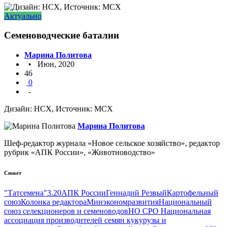
Актуально
Семеноводческие баталии
Марина Политова
• Июн, 2020
46
0
-
Дизайн: НСХ, Источник: МСХ
Марина Политова
Шеф-редактор журнала «Новое сельское хозяйство», редактор
рубрик «АПК России», «Животноводство»
Сюжет
"Татсемена"
3.20
АПК России
Геннадий Резвый
Картофельный
союз
Колонка редактора
Минэкономразвития
Национальный
союз селекционеров и семеноводов
НО СРО Национальная
ассоциация производителей семян кукурузы и