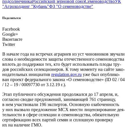
подсолнечника
Российский зерновой союз
Семеноводство
УК
"Агрохолдинг "Кубань"
ФЗ "О семеноводстве"
Поделитьтся
Facebook
Google+
Вконтакте
Twitter
В
нача­ле года на встре­чах агра­ри­ев из уст чинов­ни­ков зву­ча­ли
сло­ва о необ­хо­ди­мо­сти защи­ты оте­че­ствен­но­го семе­но­вод­ства
вплоть до под­держ­ки тех, кто будет исполь­зо­вать пло­ды тру­
дов рос­сий­ских селек­ци­о­не­ров. К тому момен­ту на сай­те зако­
но­да­тель­ных ини­ци­а­тив
regulation.gov.ru
уже был опуб­ли­ко­
ван про­ект феде­раль­но­го зако­на «О семе­но­вод­стве» (ID 02 / 04
/ 12 – 19 / 00097730 от 3.12.19 г.).
Этап пуб­лич­но­го обсуж­де­ния про­дол­жал­ся до 17 апре­ля, и,
соглас­но свод­ке пред­ло­же­ний, зани­ма­ю­щей 761 стра­ни­цу,
в нем участ­во­ва­ли 196 экс­пер­тов. Основ­ную оза­бо­чен­ность
у них вызва­ло пред­ло­же­ние МСХ вве­сти лицен­зи­ро­ва­ние дея­
тель­но­сти в сфе­ре селек­ции и семе­но­вод­ства, обя­за­тель­ную
сер­ти­фи­ка­цию всех пар­тий семян и сплош­ную про­вер­ку
их на нали­чие ГМО.