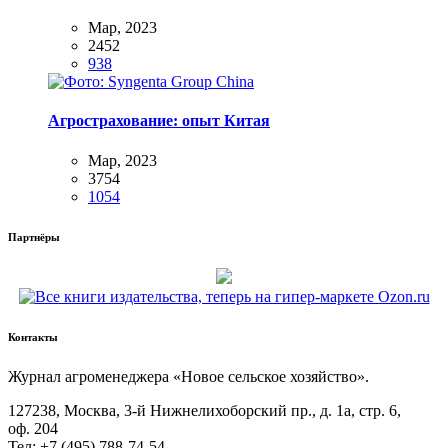
Мар, 2023
2452
938
Агрострахование: опыт Китая
Мар, 2023
3754
1054
Партнёры
Контакты
Жур­нал агро­ме­не­дже­ра «Новое сель­ское хозяйство».
127238, Москва, 3‑й Ниж­не­ли­хо­бор­ский пр., д. 1а, стр. 6,
оф. 204
Тел: +7 (495) 788‑74‑54