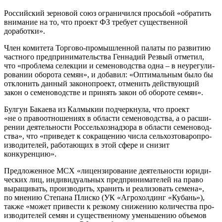
Рос­сий­ский зер­но­вой союз огра­ни­чил­ся прось­бой «обра­тить
вни­ма­ние на то, что про­ект ФЗ тре­бу­ет суще­ствен­ной
доработки».
Член коми­те­та Тор­го­во-про­мыш­лен­ной пала­ты по раз­ви­тию
част­но­го пред­при­ни­ма­тель­ства Ген­на­дий Рез­вый отме­тил,
что «про­бле­ма селек­ции и семе­но­вод­ства одна – в неуре­гу­ли­
ро­ва­нии обо­ро­та семян», и доба­вил: «Опти­маль­ным было бы
откло­нить дан­ный зако­но­про­ект, отме­нить дей­ству­ю­щий
закон о семе­но­вод­стве и при­нять закон об обо­ро­те семян».
Бул­гун Бака­е­ва из Кал­мы­кии под­черк­ну­ла, что про­ект
«не о пра­во­от­но­ше­ни­ях в обла­сти семе­но­вод­ства, а о рас­ши­
ре­нии дея­тель­но­сти Рос­сель­хоз­над­зо­ра в обла­сти семе­но­вод­
ства», что «при­ве­дет к сокра­ще­нию чис­ла сель­хоз­то­ва­ро­про­
из­во­ди­те­лей, рабо­та­ю­щих в этой сфе­ре и сни­зит
конкуренцию».
Пред­ло­жен­ное МСХ «лицен­зи­ро­ва­ние дея­тель­но­сти юри­ди­
че­ских лиц, инди­ви­ду­аль­ных пред­при­ни­ма­те­лей на пра­во
выра­щи­вать, про­из­во­дить, хра­нить и реа­ли­зо­вать семе­на»,
по мне­нию Сте­па­на Плис­ко (УК «Агро­хол­динг «Кубань»),
так­же «может при­ве­сти к рез­ко­му сни­же­нию коли­че­ства про­
из­во­ди­те­лей семян и суще­ствен­но­му умень­ше­нию объ­е­мов