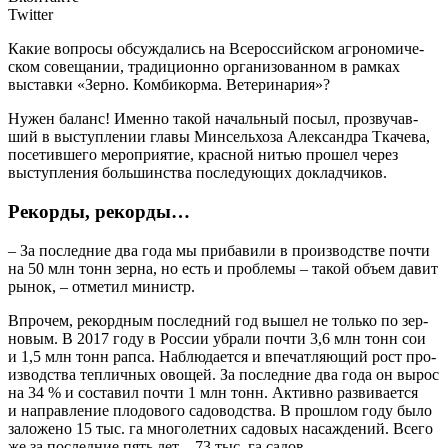
Twitter
Какие вопро­сы обсуж­да­лись на Все­рос­сий­ском агро­но­ми­че­
ском сове­ща­нии, тра­ди­ци­он­но орга­ни­зо­ван­ном в рам­ках
выстав­ки «Зер­но. Ком­би­кор­ма. Ветеринария»?
Н
ужен баланс! Имен­но такой началь­ный посыл, про­зву­чав­
ший в выступ­ле­нии гла­вы Мин­сель­хоза Алек­сандра Тка­че­ва,
посе­тив­ше­го меро­при­я­тие, крас­ной нитью про­шел через
выступ­ле­ния боль­шин­ства после­ду­ю­щих докладчиков.
Рекорды, рекорды…
– За послед­ние два года мы при­ба­ви­ли в про­из­вод­стве почти
на 50 млн тонн зер­на, но есть и про­бле­мы – такой объ­ем давит
рынок, – отме­тил министр.
Впро­чем, рекорд­ным послед­ний год вышел не толь­ко по зер­
но­вым. В 2017 году в Рос­сии убра­ли почти 3,6 млн тонн сои
и 1,5 млн тонн рап­са. Наблю­да­ет­ся и впе­чат­ля­ю­щий рост про­
из­вод­ства теп­лич­ных ово­щей. За послед­ние два года он вырос
на 34 % и соста­вил почти 1 млн тонн. Актив­но раз­ви­ва­ет­ся
и направ­ле­ние пло­до­во­го садо­вод­ства. В про­шлом году было
зало­же­но 15 тыс. га мно­го­лет­них садо­вых насаж­де­ний. Все­го
же за послед­ние пять лет – 73 тыс. га садов.