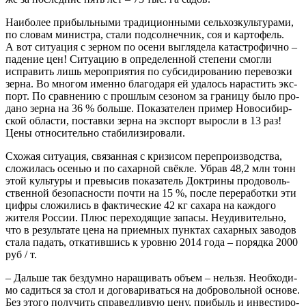
Наи­бо­лее при­быль­ны­ми тра­ди­ци­он­ны­ми сель­хоз­куль­ту­ра­ми,
по сло­вам мини­стра, ста­ли под­сол­неч­ник, соя и кар­то­фель.
А вот ситу­а­ция с зер­ном по осе­ни выгля­де­ла ката­стро­фич­но –
паде­ние цен! Ситу­а­цию в опре­де­лен­ной сте­пе­ни смог­ли
испра­вить лишь меро­при­я­тия по суб­си­ди­ро­ва­нию пере­воз­ки
зер­на. Во мно­гом имен­но бла­го­да­ря ей уда­лось нарас­тить экс­
порт. По срав­не­нию с про­шлым сезо­ном за гра­ни­цу было про­
да­но зер­на на 36 % боль­ше. Пока­за­те­лен при­мер Ново­си­бир­
ской обла­сти, постав­ки зер­на на экс­порт вырос­ли в 13 раз!
Цены отно­си­тель­но стабилизировали.
Схо­жая ситу­а­ция, свя­зан­ная с кри­зи­сом пере­про­из­вод­ства,
сло­жи­лась осе­нью и по сахар­ной свёк­ле. Убрав 48,2 млн тонн
этой куль­ту­ры и пре­вы­сив пока­за­тель Док­три­ны про­до­воль­
ствен­ной без­опас­но­сти почти на 15 %, после пере­ра­бот­ки эти
циф­ры сло­жи­лись в фак­ти­че­ские 42 кг саха­ра на каж­до­го
жите­ля Рос­сии. Плюс пере­хо­дя­щие запа­сы. Неуди­ви­тель­но,
что в резуль­та­те цена на при­ем­ных пунк­тах сахар­ных заво­дов
ста­ла падать, отка­тив­шись к уров­ню 2014 года – поряд­ка 2000
руб / т.
– Даль­ше так без­дум­но нара­щи­вать объ­ем – нель­зя. Необ­хо­ди­
мо садить­ся за стол и дого­ва­ри­вать­ся на доб­ро­воль­ной осно­ве.
Без это­го полу­чить спра­вед­ли­вую цену, при­быль и инве­сти­ро­