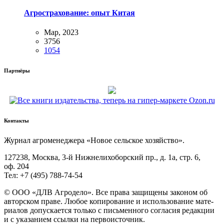
Агрострахование: опыт Китая
Мар, 2023
3756
1054
Партнёры
Контакты
Жур­нал агро­ме­не­дже­ра «Новое сель­ское хозяйство».
127238, Москва, 3‑й Ниж­не­ли­хо­бор­ский пр., д. 1а, стр. 6,
оф. 204
Тел: +7 (495) 788‑74‑54
© ООО «ДЛВ Агро­де­ло». Все пра­ва защи­ще­ны зако­ном об
автор­ском пра­ве. Любое копи­ро­ва­ние и исполь­зо­ва­ние мате­
ри­а­лов допус­ка­ет­ся толь­ко с пись­мен­но­го согла­сия редак­ции
и с ука­за­ни­ем ссыл­ки на первоисточник.