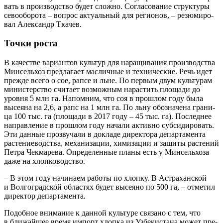
вать в про­из­вод­ство будет слож­но. Согла­со­ва­ние струк­ту­ры
сево­обо­ро­та – вопрос акту­аль­ный для реги­о­нов, – резю­ми­ро­
вал Алек­сандр Ткачев.
Точки роста
В каче­стве вари­ан­тов куль­тур для нара­щи­ва­ния про­из­вод­ства
Мин­сель­хоз пред­ла­га­ет мас­лич­ные и тех­ни­че­ские. Речь идет
преж­де все­го о сое, рап­се и льне. По пер­вым двум куль­ту­рам
мини­стер­ство счи­та­ет воз­мож­ным нарас­тить пло­ща­ди до
уров­ня 5 млн га. Напом­ним, что соя в про­шлом году была
высе­я­на на 2,6, а рапс на 1 млн га. По льну обо­зна­че­на гра­ни­
ца 100 тыс. га (пло­ща­ди в 2017 году – 45 тыс. га). Послед­нее
направ­ле­ние в про­шлом году нача­ли актив­но суб­си­ди­ро­вать.
Эти дан­ные про­зву­ча­ли в докла­де дирек­то­ра депар­та­мен­та
рас­те­ние­вод­ства, меха­ни­за­ции, хими­за­ции и защи­ты рас­те­ний
Пет­ра Чек­ма­ре­ва. Опре­де­лен­ные пла­ны есть у Мин­сель­хоза
даже на хлопководство.
– В этом году начи­на­ем рабо­ты по хлоп­ку. В Аст­ра­хан­ской
и Вол­го­град­ской обла­стях будет высе­я­но по 500 га, – отме­тил
дирек­тор департамента.
Подоб­ное вни­ма­ние к дан­ной куль­ту­ре свя­за­но с тем, что
в бли­жай­шее вре­мя импорт хлоп­ка из Узбе­ки­ста­на может пре­