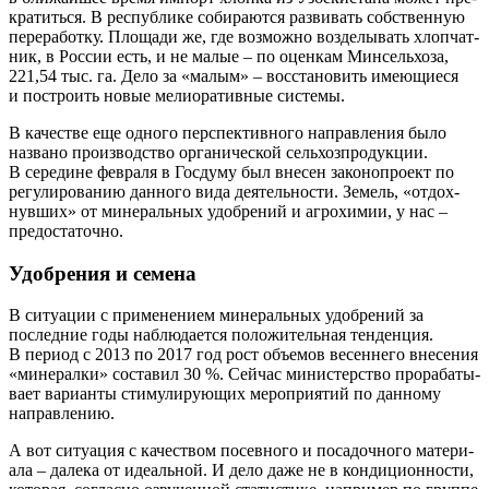
кра­тить­ся. В рес­пуб­ли­ке соби­ра­ют­ся раз­ви­вать соб­ствен­ную
пере­ра­бот­ку. Пло­ща­ди же, где воз­мож­но воз­де­лы­вать хлоп­чат­
ник, в Рос­сии есть, и не малые – по оцен­кам Мин­сель­хоза,
221,54 тыс. га. Дело за «малым» – вос­ста­но­вить име­ю­щи­е­ся
и постро­ить новые мели­о­ра­тив­ные системы.
В каче­стве еще одно­го пер­спек­тив­но­го направ­ле­ния было
назва­но про­из­вод­ство орга­ни­че­ской сель­хоз­про­дук­ции.
В сере­дине фев­ра­ля в Гос­ду­му был вне­сен зако­но­про­ект по
регу­ли­ро­ва­нию дан­но­го вида дея­тель­но­сти. Земель, «отдох­
нув­ших» от мине­раль­ных удоб­ре­ний и агро­хи­мии, у нас –
предостаточно.
Удобрения и семена
В ситу­а­ции с при­ме­не­ни­ем мине­раль­ных удоб­ре­ний за
послед­ние годы наблю­да­ет­ся поло­жи­тель­ная тен­ден­ция.
В пери­од с 2013 по 2017 год рост объ­е­мов весен­не­го вне­се­ния
«мине­рал­ки» соста­вил 30 %. Сей­час мини­стер­ство про­ра­ба­ты­
ва­ет вари­ан­ты сти­му­ли­ру­ю­щих меро­при­я­тий по дан­но­му
направлению.
А вот ситу­а­ция с каче­ством посев­но­го и поса­доч­но­го мате­ри­
а­ла – дале­ка от иде­аль­ной. И дело даже не в кон­ди­ци­он­но­сти,