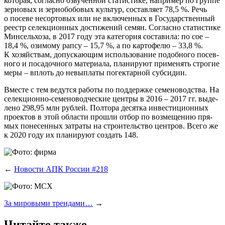
кото­рая, соглас­но озву­чен­ной ста­ти­сти­ке, напри­мер по груп­пе
зер­но­вых и зер­но­бо­бо­вых куль­тур, состав­ля­ет 78,5 %. Речь
о посе­ве несор­то­вых или не вклю­чен­ных в Госу­дар­ствен­ный
реестр селек­ци­он­ных дости­же­ний семян. Соглас­но ста­ти­сти­ке
Мин­сель­хоза, в 2017 году эта кате­го­рия соста­ви­ла: по сое –
18,4 %, ози­мо­му рап­су – 15,7 %, а по кар­то­фе­лю – 33,8 %.
К хозяй­ствам, допус­ка­ю­щим исполь­зо­ва­ние подоб­но­го посев­
но­го и поса­доч­но­го мате­ри­а­ла, пла­ни­ру­ют при­ме­нять стро­гие
меры – вплоть до невы­пла­ты погек­тар­ной субсидии.
Вме­сте с тем ведут­ся рабо­ты по под­держ­ке семе­но­вод­ства. На
селек­ци­он­но-семе­но­вод­че­ские цен­тры в 2016 – 2017 гг. выде­
ле­но 298,95 млн руб­лей. Пол­то­ра десят­ка инве­сти­ци­он­ных
про­ек­тов в этой обла­сти про­шли отбор по воз­ме­ще­нию пря­
мых поне­сен­ных затра­ты на стро­и­тель­ство цен­тров. Все­го же
к 2020 году их пла­ни­ру­ют создать 148.
←
Новости АПК России #218
За мировыми трендами…
→
Читайте также