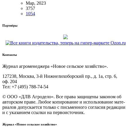
Мар, 2023
3757
1054
Партнёры
Контакты
Жур­нал агро­ме­не­дже­ра «Новое сель­ское хозяйство».
127238, Москва, 3‑й Ниж­не­ли­хо­бор­ский пр., д. 1а, стр. 6,
оф. 204
Тел: +7 (495) 788‑74‑54
© ООО «ДЛВ Агро­де­ло». Все пра­ва защи­ще­ны зако­ном об
автор­ском пра­ве. Любое копи­ро­ва­ние и исполь­зо­ва­ние мате­
ри­а­лов допус­ка­ет­ся толь­ко с пись­мен­но­го согла­сия редак­ции
и с ука­за­ни­ем ссыл­ки на первоисточник.
Журнал «Новое сельское хозяйство»