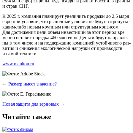
(584 млн евро) Евро­пы, куда вхо­дят и рын­ки Рос­сии, Укра­и­ны
и стран СНГ.
К 2025 г. ком­па­ния пла­ни­ру­ет уве­ли­чить про­да­жи до 2,5 млрд
евро при усло­вии, что рыноч­ные усло­вия не будут затро­ну­ты
каким-либо новым круп­ным или струк­тур­ным кри­зи­сом.
Для дости­же­ния цели объ­ем инве­сти­ций за этот пери­од вре­
ме­ни соста­вит поряд­ка 460 млн евро. День­ги будут направ­ле­
ны в том чис­ле и на под­дер­жа­ние ком­па­ни­ей устой­чи­во­го раз­
ви­тия и сни­же­ния эко­ло­ги­че­ской нагруз­ки от про­из­водств
и самой техники.
www.manitou.ru
←
Размер имеет значение?
Новая защита для зерновых
→
Читайте также