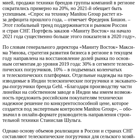
ми­ей, про­да­жи тех­ни­ки брен­дов груп­пы ком­па­ний в реги­оне
сокра­ти­лись при­мер­но на 20%, но 2021-й обе­ща­ет быть
успеш­ным. «Спрос на тех­ни­ку Manitou Group рас­тет из-
за дефи­ци­та про­шло­го года, – отме­ча­ет Фре­де­рик Бишон. –
Этот гло­баль­ный тренд под­дер­жи­ва­ет­ся и рын­ком Рос­сии
и стран СНГ. Порт­фель зака­зов «Мани­ту Восток» на нача­ло
2021 года суще­ствен­но боль­ше это­го пока­за­те­ля в 2020 году».
По сло­вам гене­раль­но­го дирек­то­ра «Мани­ту Восток» Мак­си­
ма Умно­ва, стра­те­гия раз­ви­тия биз­не­са в реги­оне в теку­щем
году направ­ле­на на вос­ста­нов­ле­ние долей рын­ка по основ­
ным сег­мен­там до уров­ня 2019 года: 30% в сег­мен­те теле­ско­
пи­че­ских погруз­чи­ков, 10% – в подъ­ем­ных колен­ча­тых
и теле­ско­пи­че­ских плат­фор­мах. Отдель­ные надеж­ды на про­
из­во­ди­мые в Индии теле­ско­пи­че­ские погруз­чи­ки и экс­ка­ва­то­
ры-погруз­чи­ки брен­да Gehl. «Бла­го­да­ря про­из­вод­ству части
линей­ки на соб­ствен­ном заво­де в Индии мы име­ем воз­мож­
ность пред­ло­жить рос­сий­ским поку­па­те­лям тех­ни­че­ски
надеж­ное реше­ние по кон­ку­рен­то­спо­соб­ной цене, кото­рое
созда­ет­ся под экс­перт­ным кон­тро­лем Manitou Group», – обо­
зна­чил в онлайн-фор­ма­те руко­во­ди­тель направ­ле­ния стро­и­
тель­ной тех­ни­ки Ста­ни­слав Шульга.
Одна­ко осно­ву объ­е­мов реа­ли­за­ции в Рос­сии и стра­нах СНГ
состав­ля­ют теле­ско­пи­че­ские погруз­чи­ки для сель­ско­го хозяй­