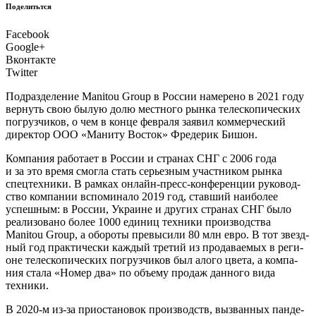
Поделитьтся
Facebook
Google+
Вконтакте
Twitter
П
одраз­де­ле­ние Manitou Group в Рос­сии наме­ре­но в 2021 году
вер­нуть свою былую долю мест­но­го рын­ка теле­ско­пи­че­ских
погруз­чи­ков, о чем в кон­це фев­ра­ля заявил ком­мер­че­ский
дирек­тор ООО «Мани­ту Восток» Фре­де­рик Бишон.
Ком­па­ния рабо­та­ет в Рос­сии и стра­нах СНГ с 2006 года
и за это вре­мя смог­ла стать серьез­ным участ­ни­ком рын­ка
спец­тех­ни­ки. В рам­ках онлайн-пресс-кон­фе­рен­ции руко­вод­
ство ком­па­нии вспо­ми­на­ло 2019 год, став­ший наи­бо­лее
успеш­ным: в Рос­сии, Укра­ине и дру­гих стра­нах СНГ было
реа­ли­зо­ва­но более 1000 еди­ниц тех­ни­ки про­из­вод­ства
Manitou Group, а обо­ро­ты пре­вы­си­ли 80 млн евро. В тот звезд­
ный год прак­ти­че­ски каж­дый тре­тий из про­да­ва­е­мых в реги­
оне теле­ско­пи­че­ских погруз­чи­ков был ало­го цве­та, а ком­па­
ния ста­ла «Номер два» по объ­е­му про­даж дан­но­го вида
техники.
В 2020-м из-за при­оста­но­вок про­из­водств, вызван­ных пан­де­