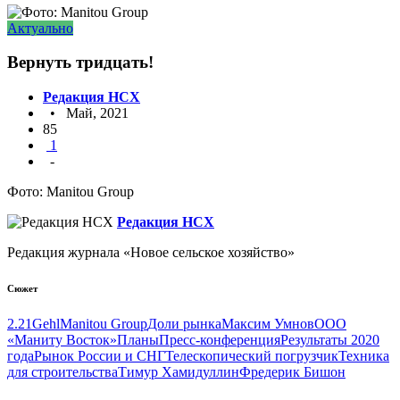
Актуально
Вернуть тридцать!
Редакция НСХ
• Май, 2021
85
1
-
Фото: Manitou Group
Редакция НСХ
Редакция журнала «Новое сельское хозяйство»
Сюжет
2.21
Gehl
Manitou Group
Доли рынка
Максим Умнов
ООО
«Маниту Восток»
Планы
Пресс-конференция
Результаты 2020
года
Рынок России и СНГ
Телескопический погрузчик
Техника
для строительства
Тимур Хамидуллин
Фредерик Бишон