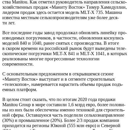
ства Manitou. Как отме­тил руко­во­ди­тель направ­ле­ния сель­ско­
хо­зяй­ствен­ных про­даж «Мани­ту Восток» Тимур Хами­дул­лин,
лиде­ром про­даж здесь оста­ет­ся модель MLT-X 735. Маши­на
извест­на мест­ным сель­хоз­про­из­во­ди­те­лям уже более деся­
ти лет.
Все послед­ние годы завод про­дол­жал обнов­лять линей­ку про­
из­во­ди­мых погруз­чи­ков, в част­но­сти, обнов­ле­ния кос­ну­лись
моде­лей 840 и 1040, ранее сня­тых с про­из­вод­ства. В ито­ге
в ско­ром вре­ме­ни на рос­сий­ский рынок будут выве­де­ны теле­
ско­пи­че­ские погруз­чи­ки MLT-X 841 и MLT-X 1041, в кото­рых
реа­ли­зо­ва­ны мно­гие про­грес­сив­ные тех­но­ло­гии
современности.
С осно­ва­тель­ным пред­ло­же­ни­ем в открыв­шем­ся сезоне
«Мани­ту Восток» высту­па­ет и в сег­мен­те стро­и­тель­ных
«теле­ско­пов», наме­ре­ва­ет­ся нарас­тить объ­е­мы про­даж подъ­
ем­ных платформ.
В целом сто­ит ска­зать, что по ито­гам 2020 года про­да­жи
Manitou Group в мире соста­ви­ли 1,6 млрд евро, более поло­ви­
ны из них были обес­пе­че­ны имен­но тех­ни­кой для стро­и­тель­
ной сфе­ры. Остав­шу­ю­ся часть поде­ли­ли сель­хоз­на­прав­ле­ние
(30%) и про­мыш­лен­ное (20%). Более 2/3 про­даж ком­па­нии
при­хо­дит­ся на реги­о­ны Южной (555 млн евро) и Север­ной