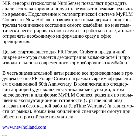
NIR-сен­со­ры (тех­но­ло­гия NutriSense) поз­во­ля­ют про­во­дить
ана­лиз соста­ва кор­мов и полу­чать резуль­тат в режи­ме реаль­но­
го вре­ме­ни. Под­клю­че­ние к теле­мет­ри­че­ской систе­ме MyPLM
Connect от New Holland поз­во­ля­ет не толь­ко дер­жать под кон­
тро­лем тех­ни­че­ское состо­я­ние само­го ком­бай­на, но и авто­ма­
ти­че­ски реги­стри­ро­вать пока­за­те­ли его рабо­ты в поле, а так­же
отправ­лять необ­хо­ди­мую инфор­ма­цию сра­зу в офис
предприятия.
Целью стар­то­вав­ше­го для FR Forage Cruiser в празд­нич­ной
ливрее демо­ту­ра явля­ет­ся демон­стра­ция воз­мож­но­стей и про­
из­во­ди­тель­но­сти совре­мен­но­го кор­мо­убо­роч­но­го комбайна.
В честь зна­ме­на­тель­ной даты реше­но все про­из­во­ди­мые в гря­
ду­щем сезоне FR Forage Cruiser награж­дать ярким оформ­ле­ни­
ем с сим­во­ли­кой 60th Anniversary. В ком­плек­та­цию спе­цвер­
сий апри­о­ри будут вклю­че­ны уни­каль­ные функ­ции, в том
чис­ле доступ к плат­фор­ме MyPLM Connect, реше­ния по повы­
ше­нию экс­плу­а­та­ци­он­ной готов­но­сти (UpTime Solutions)
и гаран­тия без­от­каз­ной рабо­ты (UpTime Warranty) (в зави­си­мо­
сти от рын­ка). Ком­бай­ны юби­лей­ной спе­цвер­сии смо­гут при­
об­ре­сти и рос­сий­ские покупатели.
www.newholland.com