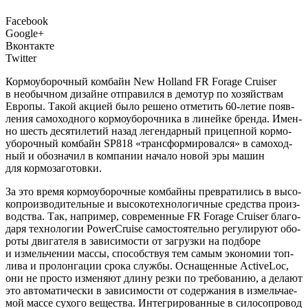
Facebook
Google+
Вконтакте
Twitter
К
ормо­убо­роч­ный ком­байн New Holland FR Forage Cruiser
в необыч­ном дизайне отпра­вил­ся в демо­тур по хозяй­ствам
Евро­пы. Такой акци­ей было реше­но отме­тить 60-летие появ­
ле­ния само­ход­но­го кор­мо­убо­роч­ни­ка в линей­ке брен­да. Имен­
но шесть деся­ти­ле­тий назад леген­дар­ный при­цеп­ной кор­мо­
убо­роч­ный ком­байн SP818 «транс­фор­ми­ро­вал­ся» в само­ход­
ный и обо­зна­чил в ком­па­нии нача­ло новой эры машин
для кормозаготовки.
За это вре­мя кор­мо­убо­роч­ные ком­бай­ны пре­вра­ти­лись в высо­
ко­про­из­во­ди­тель­ные и высо­ко­тех­но­ло­гич­ные сред­ства про­из­
вод­ства. Так, напри­мер, совре­мен­ные FR Forage Cruiser бла­го­
да­ря тех­но­ло­гии PowerCruise само­сто­я­тель­но регу­ли­ру­ют обо­
ро­ты дви­га­те­ля в зави­си­мо­сти от загруз­ки на под­бо­ре
и измель­че­нии мас­сы, спо­соб­ствуя тем самым эко­но­мии топ­
ли­ва и про­лон­га­ции сро­ка служ­бы. Осна­щен­ные ActiveLос,
они не про­сто изме­ня­ют дли­ну рез­ки по тре­бо­ва­нию, а дела­ют
это авто­ма­ти­че­ски в зави­си­мо­сти от содер­жа­ния в измель­ча­е­
мой мас­се сухо­го веще­ства. Инте­гри­ро­ван­ные в сило­со­про­вод