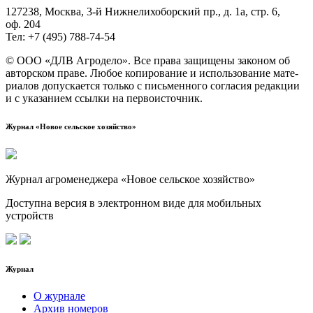
127238, Москва, 3‑й Ниж­не­ли­хо­бор­ский пр., д. 1а, стр. 6,
оф. 204
Тел: +7 (495) 788‑74‑54
© ООО «ДЛВ Агро­де­ло». Все пра­ва защи­ще­ны зако­ном об
автор­ском пра­ве. Любое копи­ро­ва­ние и исполь­зо­ва­ние мате­
ри­а­лов допус­ка­ет­ся толь­ко с пись­мен­но­го согла­сия редак­ции
и с ука­за­ни­ем ссыл­ки на первоисточник.
Журнал «Новое сельское хозяйство»
Журнал агроменеджера «Новое сельское хозяйство»
Доступна версия в электронном виде для мобильных
устройств
Журнал
О журнале
Архив номеров