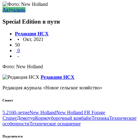
Актуально
Special Edition в пути
Редакция НСХ
• Окт, 2021
50
0
-
Фото: New Holland
Редакция НСХ
Редакция журнала «Новое сельское хозяйство»
Сюжет
5.21
60-летие
New Holland
New Holland FR Forage
Cruiser
Демотур
Кормоуборочный комбайн
Техника
Технические
особенности
Техническое оснащение
Поделитьтся