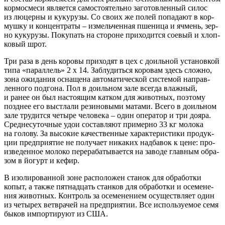
кор­мо­сме­си явля­ет­ся само­сто­я­тель­но заго­тов­лен­ный силос
из люцер­ны и куку­ру­зы. Со сво­их же полей попа­да­ют в кор­
муш­ку и кон­цен­тра­ты – измель­чен­ная пше­ни­ца и ячмень, зер­
но куку­ру­зы. Поку­пать на сто­роне при­хо­дит­ся сое­вый и хлоп­
ко­вый шрот.
Три раза в день коро­вы при­хо­дят в цех с доиль­ной уста­нов­кой
типа «парал­лель» 2 х 14. Заблу­дить­ся коро­вам здесь слож­но,
зона ожи­да­ния осна­ще­на авто­ма­ти­че­ской систе­мой направ­
лен­но­го под­го­на. Пол в доиль­ном зале все­гда влаж­ный,
и ранее он был насто­я­щим кат­ком для живот­ных, поэто­му
позд­нее его выстла­ли рези­но­вы­ми мата­ми. Все­го в доиль­ном
зале тру­дит­ся четы­ре чело­ве­ка – один опе­ра­тор и три доя­ра.
Сред­не­су­точ­ные удои состав­ля­ют при­мер­но 33 кг моло­ка
на голо­ву. За высо­кие каче­ствен­ные харак­те­ри­сти­ки про­дук­
ции пред­при­я­тие не полу­ча­ет ника­ких над­ба­вок к цене: про­
из­ве­ден­ное моло­ко пере­ра­ба­ты­ва­ет­ся на заво­де глав­ным обра­
зом в йогурт и кефир.
В изо­ли­ро­ван­ной зоне рас­по­ло­жен ста­нок для обра­бот­ки
копыт, а так­же пят­на­дцать стан­ков для обра­бот­ки и осе­ме­не­
ния живот­ных. Кон­троль за осе­ме­не­ни­ем осу­ществ­ля­ет один
из четы­рех вет­вра­чей на пред­при­я­тии. Все исполь­зу­е­мое семя
быков импор­ти­ру­ют из США.