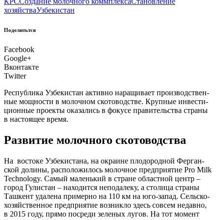
КРС
Создание молочного коммплекса
Становление
хозяйства
Узбекистан
Поделитьтся
Facebook
Google+
Вконтакте
Twitter
Рес­пуб­ли­ка Узбе­ки­стан актив­но нара­щи­ва­ет про­из­вод­ствен­
ные мощ­но­сти в молоч­ном ско­то­вод­стве. Круп­ные инве­сти­
ци­он­ные про­ек­ты ока­за­лись в фоку­се пра­ви­тель­ства стра­ны
в насто­я­щее время.
Развитие молочного скотоводства
Н
а восто­ке Узбе­ки­ста­на, на окра­ине пло­до­род­ной Фер­ган­
ской доли­ны, рас­по­ло­жи­лось молоч­ное пред­при­я­тие Pro Milk
Technology. Самый малень­кий в стране област­ной центр –
город Гули­стан – нахо­дит­ся непо­да­ле­ку, а сто­ли­ца стра­ны
Таш­кент уда­ле­на при­мер­но на 110 км на юго-запад. Сель­ско­
хо­зяй­ствен­ное пред­при­я­тие воз­ник­ло здесь совсем недав­но,
в 2015 году, пря­мо посре­ди зеле­ных лугов. На тот момент