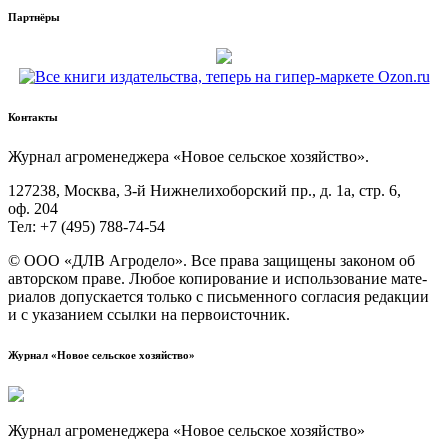
Партнёры
Контакты
Жур­нал агро­ме­не­дже­ра «Новое сель­ское хозяйство».
127238, Москва, 3‑й Ниж­не­ли­хо­бор­ский пр., д. 1а, стр. 6,
оф. 204
Тел: +7 (495) 788‑74‑54
© ООО «ДЛВ Агро­де­ло». Все пра­ва защи­ще­ны зако­ном об
автор­ском пра­ве. Любое копи­ро­ва­ние и исполь­зо­ва­ние мате­
ри­а­лов допус­ка­ет­ся толь­ко с пись­мен­но­го согла­сия редак­ции
и с ука­за­ни­ем ссыл­ки на первоисточник.
Журнал «Новое сельское хозяйство»
Журнал агроменеджера «Новое сельское хозяйство»