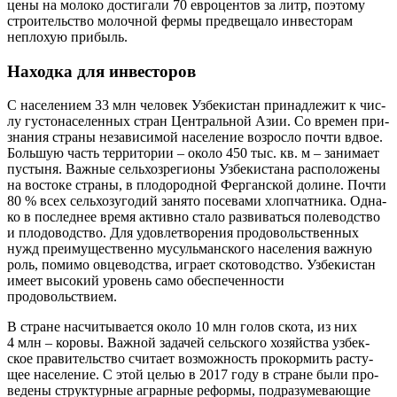
цены на моло­ко дости­га­ли 70 евро­цен­тов за литр, поэто­му
стро­и­тель­ство молоч­ной фер­мы пред­ве­ща­ло инве­сто­рам
неплохую прибыль.
Находка для инвесторов
С насе­ле­ни­ем 33 млн чело­век Узбе­ки­стан при­над­ле­жит к чис­
лу густо­на­се­лен­ных стран Цен­траль­ной Азии. Со вре­мен при­
зна­ния стра­ны неза­ви­си­мой насе­ле­ние воз­рос­ло почти вдвое.
Боль­шую часть тер­ри­то­рии – око­ло 450 тыс. кв. м – зани­ма­ет
пусты­ня. Важ­ные сель­хоз­ре­ги­о­ны Узбе­ки­ста­на рас­по­ло­же­ны
на восто­ке стра­ны, в пло­до­род­ной Фер­ган­ской долине. Почти
80 % всех сель­хоз­уго­дий заня­то посе­ва­ми хлоп­чат­ни­ка. Одна­
ко в послед­нее вре­мя актив­но ста­ло раз­ви­вать­ся поле­вод­ство
и пло­до­вод­ство. Для удо­вле­тво­ре­ния про­до­воль­ствен­ных
нужд пре­иму­ще­ствен­но мусуль­ман­ско­го насе­ле­ния важ­ную
роль, поми­мо овце­вод­ства, игра­ет ско­то­вод­ство. Узбе­ки­стан
име­ет высо­кий уро­вень само обес­пе­чен­но­сти
продовольствием.
В стране насчи­ты­ва­ет­ся око­ло 10 млн голов ско­та, из них
4 млн – коро­вы. Важ­ной зада­чей сель­ско­го хозяй­ства узбек­
ское пра­ви­тель­ство счи­та­ет воз­мож­ность про­кор­мить рас­ту­
щее насе­ле­ние. С этой целью в 2017 году в стране были про­
ве­де­ны струк­тур­ные аграр­ные рефор­мы, под­ра­зу­ме­ва­ю­щие