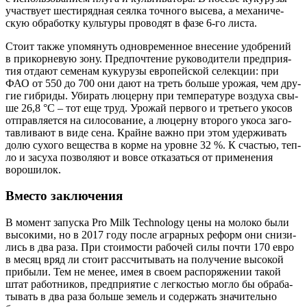
участ­ву­ет шести­ряд­ная сеял­ка точ­но­го высе­ва, а меха­ни­че­
скую обра­бот­ку куль­ту­ры про­во­дят в фазе 6-го листа.
Сто­ит так­же упо­мя­нуть одно­вре­мен­ное вне­се­ние удоб­ре­ний
в при­кор­не­вую зону. Пред­по­чте­ние руко­во­ди­те­ли пред­при­я­
тия отда­ют семе­нам куку­ру­зы евро­пей­ской селек­ции: при
ФАО от 550 до 700 они дают на треть боль­ше уро­жая, чем дру­
гие гибри­ды. Уби­рать люцер­ну при тем­пе­ра­ту­ре воз­ду­ха свы­
ше 26,8 °C – тот еще труд. Уро­жай пер­во­го и тре­тье­го уко­сов
отправ­ля­ет­ся на сило­со­ва­ние, а люцер­ну вто­ро­го уко­са заго­
тав­ли­ва­ют в виде сена. Крайне важ­но при этом удер­жи­вать
долю сухо­го веще­ства в кор­ме на уровне 32 %. К сча­стью, теп­
ло и засу­ха поз­во­ля­ют и вовсе отка­зать­ся от при­ме­не­ния
ворошилок.
Вместо заключения
В момент запус­ка Pro Milk Technology цены на моло­ко были
высо­ки­ми, но в 2017 году после аграр­ных реформ они сни­зи­
лись в два раза. При сто­и­мо­сти рабо­чей силы почти 170 евро
в месяц вряд ли сто­ит рас­счи­ты­вать на полу­че­ние высо­кой
при­бы­ли. Тем не менее, имея в сво­ем рас­по­ря­же­нии такой
штат работ­ни­ков, пред­при­я­тие с лег­ко­стью мог­ло бы обра­ба­
ты­вать в два раза боль­ше земель и содер­жать зна­чи­тель­но