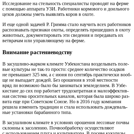
Иссле­до­ва­ние на стель­ность спе­ци­а­ли­сты про­во­дят на фер­ме
с помо­щью аппа­ра­та УЗИ. Работ­ни­ки кор­мо­во­го и доиль­но­го
цехов долж­ны уметь выяв­лять коров в охоте.
И еще одной зада­чей Р. Грим­ма ста­ло научить всех работ­ни­ков
рас­по­зна­вать при­зна­ки охо­ты, опре­де­лять при­шед­ших в охо­ту
живот­ных, доку­мен­ти­ро­вать эти све­де­ния и пере­да­вать их
вет­вра­чам или управ­ля­ю­ще­му на ферме.
Внимание растениеводству
В засуш­ли­во-жар­ком кли­ма­те Узбе­ки­ста­на воз­де­лы­вать поле­
вые куль­ту­ры не так-то про­сто: сред­нее коли­че­ство осад­ков
не пре­вы­ша­ет 325 мм, а с июня по сен­тябрь прак­ти­че­ски вооб­
ще не выпа­да­ет дождей. Без оро­ше­ния в этой мест­но­сти
вряд ли воз­мож­но было бы зани­мать­ся зем­ле­де­ли­ем. В Узбе­
ки­стане до сих пор рабо­та­ет тру­до­за­трат­ная и мало­эф­фек­тив­
ная систе­ма оро­си­тель­ных кана­лов, кото­рая была широ­ко раз­
ви­та еще при Совет­ском Сою­зе. Но в 2016 году ком­па­ния
реши­ла изме­нить тра­ди­ции и ста­ла исполь­зо­вать дож­де­валь­
ные уста­нов­ки бара­бан­но­го типа.
В засуш­ли­вом кли­ма­те в усло­ви­ях оро­ше­ния лес­со­вые поч­вы
склон­ны к засо­ле­нию. Поч­во­об­ра­бот­ку осу­ществ­ля­ют
с исполь­зо­ва­ни­ем плу­га и куль­ти­ва­то­ра. В посе­ве куку­ру­зы