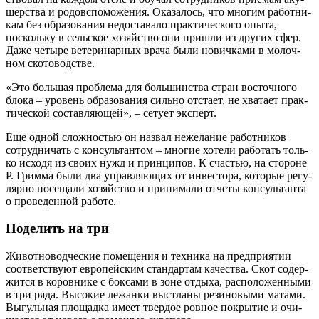
шер­ства и родо­вспо­мо­же­ния. Ока­за­лось, что мно­гим работ­ни­
кам без обра­зо­ва­ния недо­ста­ва­ло прак­ти­че­ско­го опы­та,
посколь­ку в сель­ское хозяй­ство они при­шли из дру­гих сфер.
Даже четы­ре вете­ри­нар­ных вра­ча были нович­ка­ми в молоч­
ном скотоводстве.
«Это боль­шая про­бле­ма для боль­шин­ства стран восточ­но­го
бло­ка – уро­вень обра­зо­ва­ния силь­но отста­ет, не хва­та­ет прак­
ти­че­ской состав­ля­ю­щей», – сету­ет эксперт.
Еще одной слож­но­стью он назвал неже­ла­ние работ­ни­ков
сотруд­ни­чать с кон­суль­тан­том – мно­гие хоте­ли рабо­тать толь­
ко исхо­дя из сво­их нужд и прин­ци­пов. К сча­стью, на сто­роне
Р. Грим­ма были два управ­ля­ю­щих от инве­сто­ра, кото­рые регу­
ляр­но посе­ща­ли хозяй­ство и при­ни­ма­ли отче­ты кон­суль­тан­та
о про­ве­ден­ной работе.
Поделить на три
Живот­но­вод­че­ские поме­ще­ния и тех­ни­ка на пред­при­я­тии
соот­вет­ству­ют евро­пей­ским стан­дар­там каче­ства. Скот содер­
жит­ся в коров­ни­ке с бок­са­ми в зоне отды­ха, рас­по­ло­жен­ны­ми
в три ряда. Высо­кие лежан­ки выстла­ны рези­но­вы­ми мата­ми.
Выгуль­ная пло­щад­ка име­ет твер­дое ров­ное покры­тие и очи­