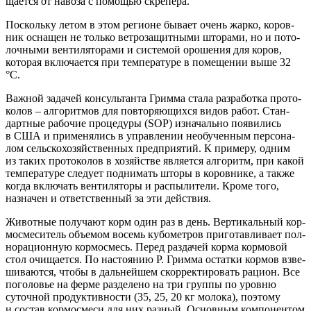
ща­ет­ся от наво­за с помо­щью скрепера.
Посколь­ку летом в этом реги­оне быва­ет очень жар­ко, коров­
ник осна­щен не толь­ко вет­ро­за­щит­ны­ми што­ра­ми, но и пото­
лоч­ны­ми вен­ти­ля­то­ра­ми и систе­мой оро­ше­ния для коров,
кото­рая вклю­ча­ет­ся при тем­пе­ра­ту­ре в поме­ще­нии выше 32
°C.
Важ­ной зада­чей кон­суль­тан­та Грим­ма ста­ла раз­ра­бот­ка про­то­
ко­лов – алго­рит­мов для повто­ря­ю­щих­ся видов работ. Стан­
дарт­ные рабо­чие про­це­ду­ры (SOP) изна­чаль­но появи­лись
в США и при­ме­ня­лись в управ­ле­нии необу­чен­ным пер­со­на­
лом сель­ско­хо­зяй­ствен­ных пред­при­я­тий. К при­ме­ру, одним
из таких про­то­ко­лов в хозяй­стве явля­ет­ся алго­ритм, при какой
тем­пе­ра­ту­ре сле­ду­ет под­ни­мать што­ры в коров­ни­ке, а так­же
когда вклю­чать вен­ти­ля­то­ры и рас­пы­ли­те­ли. Кро­ме того,
назна­чен и ответ­ствен­ный за эти действия.
Живот­ные полу­ча­ют корм один раз в день. Вер­ти­каль­ный кор­
мо­сме­си­тель объ­е­мом восемь кубо­мет­ров при­го­тав­ли­ва­ет пол­
но­ра­ци­он­ную кор­мо­смесь. Перед раз­да­чей кор­ма кор­мо­вой
стол очи­ща­ет­ся. По насто­я­нию Р. Грим­ма остат­ки кор­мов взве­
ши­ва­ют­ся, что­бы в даль­ней­шем скор­рек­ти­ро­вать раци­он. Все
пого­ло­вье на фер­ме раз­де­ле­но на три груп­пы по уров­ню
суточ­ной про­дук­тив­но­сти (35, 25, 20 кг моло­ка), поэто­му
и состав кор­мо­сме­си для них раз­ный. Основ­ным ком­по­нен­том