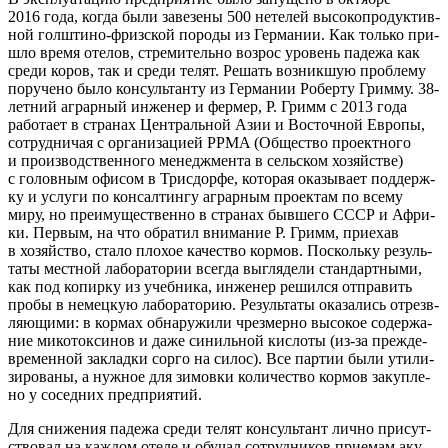
2016 года, когда были заве­зе­ны 500 нете­лей высо­ко­про­дук­тив­
ной гол­ш­ти­но-фриз­ской поро­ды из Гер­ма­нии. Как толь­ко при­
шло вре­мя оте­лов, стре­ми­тель­но воз­рос уро­вень паде­жа как
сре­ди коров, так и сре­ди телят. Решать воз­ник­шую про­бле­му
пору­че­но было кон­суль­тан­ту из Гер­ма­нии Робер­ту Грим­му. 38-
лет­ний аграр­ный инже­нер и фер­мер, Р. Гримм с 2013 года
рабо­та­ет в стра­нах Цен­траль­ной Азии и Восточ­ной Евро­пы,
сотруд­ни­чая с орга­ни­за­ци­ей PPMA (Обще­ство про­ект­но­го
и про­из­вод­ствен­но­го менедж­мен­та в сель­ском хозяй­стве)
с голов­ным офи­сом в Трисдор­фе, кото­рая ока­зы­ва­ет под­держ­
ку и услу­ги по кон­сал­тин­гу аграр­ным про­ек­там по все­му
миру, но пре­иму­ще­ствен­но в стра­нах быв­ше­го СССР и Афри­
ки. Пер­вым, на что обра­тил вни­ма­ние Р. Гримм, при­е­хав
в хозяй­ство, ста­ло пло­хое каче­ство кор­мов. Посколь­ку резуль­
та­ты мест­ной лабо­ра­то­рии все­гда выгля­де­ли стан­дарт­ны­ми,
как под копир­ку из учеб­ни­ка, инже­нер решил­ся отпра­вить
про­бы в немец­кую лабо­ра­то­рию. Резуль­та­ты ока­за­лись отрезв­
ля­ю­щи­ми: в кор­мах обна­ру­жи­ли чрез­мер­но высо­кое содер­жа­
ние мико­ток­си­нов и даже синиль­ной кис­ло­ты (из-за преж­де­
вре­мен­ной заклад­ки сор­го на силос). Все пар­тии были ути­ли­
зи­ро­ва­ны, а нуж­ное для зимов­ки коли­че­ство кор­мов закуп­ле­
но у сосед­них предприятий.
Для сни­же­ния паде­жа сре­ди телят кон­суль­тант лич­но при­сут­
ство­вал на каж­дом оте­ле и обу­чал сотруд­ни­ков при­е­мам аку­