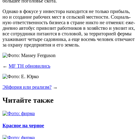
боль­шее пого­ло­вье скота.
Одна­ко в фоку­се у инве­сто­ра нахо­дит­ся не толь­ко при­быль,
но и созда­ние рабо­чих мест в сель­ской мест­но­сти. Соци­аль­
ную ответ­ствен­ность биз­не­са в стране никто не отме­нял: еже­
днев­но авто­бус при­во­зит работ­ни­ков в хозяй­ство и уво­зит их,
все сотруд­ни­ки пита­ют­ся в сто­ло­вой, за тер­ри­то­ри­ей фер­мы
уха­жи­ва­ют четы­ре садов­ни­ка, а еще восемь чело­век отве­ча­ют
за охра­ну пред­при­я­тия и его земель.
←
MF ТН обновились
Эйфория или реализм?
→
Читайте также
Красное на черное