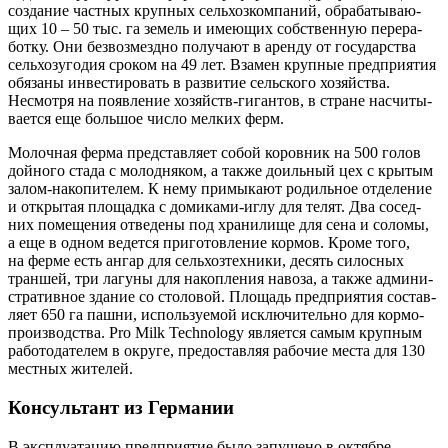
созда­ние част­ных круп­ных сель­хоз­ком­па­ний, обра­ба­ты­ва­ю­
щих 10 – 50 тыс. га земель и име­ю­щих соб­ствен­ную пере­ра­
бот­ку. Они без­воз­мезд­но полу­ча­ют в арен­ду от госу­дар­ства
сель­хоз­уго­дия сро­ком на 49 лет. Вза­мен круп­ные пред­при­я­тия
обя­за­ны инве­сти­ро­вать в раз­ви­тие сель­ско­го хозяй­ства.
Несмот­ря на появ­ле­ние хозяйств-гиган­тов, в стране насчи­ты­
ва­ет­ся еще боль­шое чис­ло мел­ких ферм.
Молоч­ная фер­ма пред­став­ля­ет собой коров­ник на 500 голов
дой­но­го ста­да с молод­ня­ком, а так­же доиль­ный цех с кры­тым
залом-нако­пи­те­лем. К нему при­мы­ка­ют родиль­ное отде­ле­ние
и откры­тая пло­щад­ка с доми­ка­ми-иглу для телят. Два сосед­
них поме­ще­ния отве­де­ны под хра­ни­ли­ще для сена и соло­мы,
а еще в одном ведет­ся при­го­тов­ле­ние кор­мов. Кро­ме того,
на фер­ме есть ангар для сель­хоз­тех­ни­ки, десять силос­ных
тран­шей, три лагу­ны для накоп­ле­ния наво­за, а так­же адми­ни­
стра­тив­ное зда­ние со сто­ло­вой. Пло­щадь пред­при­я­тия состав­
ля­ет 650 га паш­ни, исполь­зу­е­мой исклю­чи­тель­но для кор­мо­
про­из­вод­ства. Pro Milk Technology явля­ет­ся самым круп­ным
рабо­то­да­те­лем в окру­ге, предо­став­ляя рабо­чие места для 130
мест­ных жителей.
Консультант из Германии
В экс­плу­а­та­цию пред­при­я­тие было запу­ще­но в октяб­ре