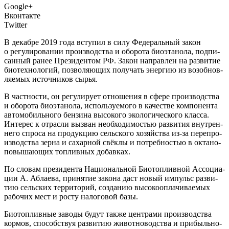
Google+
Вконтакте
Twitter
В
декаб­ре 2019 года всту­пил в силу Феде­раль­ный закон
о регу­ли­ро­ва­нии про­из­вод­ства и обо­ро­та био­эта­но­ла, под­пи­
сан­ный ранее Пре­зи­ден­том РФ. Закон направ­лен на раз­ви­тие
био­тех­но­ло­гий, поз­во­ля­ю­щих полу­чать энер­гию из воз­об­нов­
ля­е­мых источ­ни­ков сырья.
В част­но­сти, он регу­ли­ру­ет отно­ше­ния в сфе­ре про­из­вод­ства
и обо­ро­та био­эта­но­ла, исполь­зу­е­мо­го в каче­стве ком­по­нен­та
авто­мо­биль­но­го бен­зи­на высо­ко­го эко­ло­ги­че­ско­го клас­са.
Инте­рес к отрас­ли вызван необ­хо­ди­мо­стью раз­ви­тия внут­рен­
не­го спро­са на про­дук­цию сель­ско­го хозяй­ства из‑за пере­про­
из­вод­ства зер­на и сахар­ной свёк­лы и потреб­но­стью в окта­но­
по­вы­ша­ю­щих топ­лив­ных добавках.
По сло­вам пре­зи­ден­та Наци­о­наль­ной Био­топ­лив­ной Ассо­ци­а­
ции А. Абла­е­ва, при­ня­тие зако­на даст новый импульс раз­ви­
тию сель­ских тер­ри­то­рий, созда­нию высо­ко­опла­чи­ва­е­мых
рабо­чих мест и росту нало­го­вой базы.
Био­топ­лив­ные заво­ды будут так­же цен­тра­ми про­из­вод­ства
кор­мов, спо­соб­ствуя раз­ви­тию живот­но­вод­ства и при­быль­но­