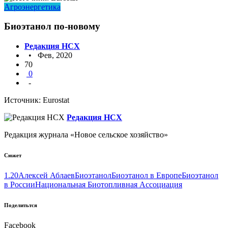
Агроэнергетика
Биоэтанол по-новому
Редакция НСХ
• Фев, 2020
70
0
-
Источник: Eurostat
Редакция НСХ
Редакция журнала «Новое сельское хозяйство»
Сюжет
1.20
Алексей Аблаев
Биоэтанол
Биоэтанол в Европе
Биоэтанол
в России
Национальная Биотопливная Ассоциация
Поделитьтся
Facebook