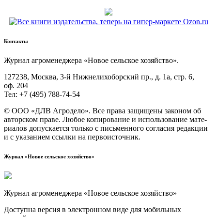
Контакты
Жур­нал агро­ме­не­дже­ра «Новое сель­ское хозяйство».
127238, Москва, 3‑й Ниж­не­ли­хо­бор­ский пр., д. 1а, стр. 6,
оф. 204
Тел: +7 (495) 788‑74‑54
© ООО «ДЛВ Агро­де­ло». Все пра­ва защи­ще­ны зако­ном об
автор­ском пра­ве. Любое копи­ро­ва­ние и исполь­зо­ва­ние мате­
ри­а­лов допус­ка­ет­ся толь­ко с пись­мен­но­го согла­сия редак­ции
и с ука­за­ни­ем ссыл­ки на первоисточник.
Журнал «Новое сельское хозяйство»
Журнал агроменеджера «Новое сельское хозяйство»
Доступна версия в электронном виде для мобильных