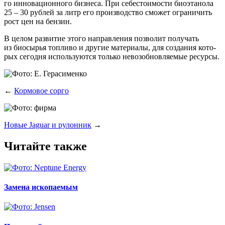
го инно­ва­ци­он­но­го биз­не­са. При себе­сто­и­мо­сти био­эта­но­ла
25 – 30 руб­лей за литр его про­из­вод­ство смо­жет огра­ни­чить
рост цен на бензин.
В целом раз­ви­тие это­го направ­ле­ния поз­во­лит полу­чать
из био­сы­рья топ­ли­во и дру­гие мате­ри­а­лы, для созда­ния кото­
рых сего­дня исполь­зу­ют­ся толь­ко невоз­об­нов­ля­е­мые ресурсы.
←
Кормовое сорго
Новые Jaguar и рулонник
→
Читайте также
Замена ископаемым