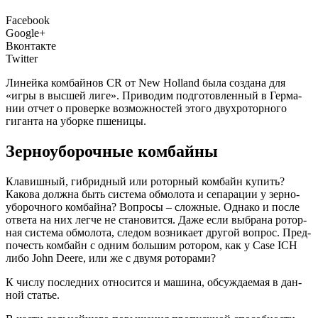
Facebook
Google+
Вконтакте
Twitter
Линей­ка ком­бай­нов CR от New Holland была созда­на для
«игры в выс­шей лиге». При­во­дим под­го­тов­лен­ный в Гер­ма­
нии отчет о про­вер­ке воз­мож­но­стей это­го двух­ро­тор­но­го
гиган­та на убор­ке пшеницы.
Зерноуборочные комбайны
К
лавиш­ный, гибрид­ный или ротор­ный ком­байн купить?
Како­ва долж­на быть систе­ма обмо­ло­та и сепа­ра­ции у зер­но­
убо­роч­но­го ком­бай­на? Вопро­сы – слож­ные. Одна­ко и после
отве­та на них лег­че не ста­но­вит­ся. Даже если выбра­на ротор­
ная систе­ма обмо­ло­та, сле­дом воз­ни­ка­ет дру­гой вопрос. Пред­
по­честь ком­байн с одним боль­шим рото­ром, как у Case ICH
либо John Deere, или же с дву­мя роторами?
К чис­лу послед­них отно­сит­ся и маши­на, обсуж­да­е­мая в дан­
ной статье.