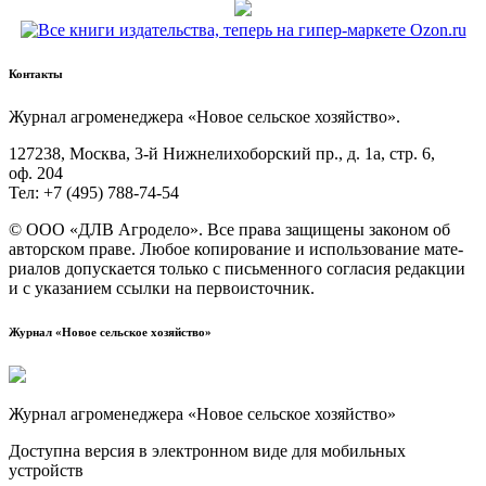
Контакты
Жур­нал агро­ме­не­дже­ра «Новое сель­ское хозяйство».
127238, Москва, 3‑й Ниж­не­ли­хо­бор­ский пр., д. 1а, стр. 6,
оф. 204
Тел: +7 (495) 788‑74‑54
© ООО «ДЛВ Агро­де­ло». Все пра­ва защи­ще­ны зако­ном об
автор­ском пра­ве. Любое копи­ро­ва­ние и исполь­зо­ва­ние мате­
ри­а­лов допус­ка­ет­ся толь­ко с пись­мен­но­го согла­сия редак­ции
и с ука­за­ни­ем ссыл­ки на первоисточник.
Журнал «Новое сельское хозяйство»
Журнал агроменеджера «Новое сельское хозяйство»
Доступна версия в электронном виде для мобильных
устройств