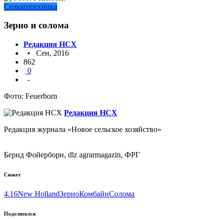
Сельхозтехника
Зерно и солома
Редакция НСХ
• Сен, 2016
862
0
-
Фото: Feuerborn
Редакция НСХ
Редакция журнала «Новое сельское хозяйство»
Бернд Фойерборн, dlz agrarmagazin, ФРГ
Сюжет
4.16
New Holland
Зерно
Комбайн
Солома
Поделитьтся