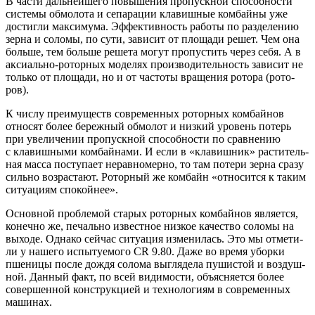
В части даль­ней­ше­го повы­ше­ния про­пуск­ной спо­соб­но­сти
систе­мы обмо­ло­та и сепа­ра­ции кла­виш­ные ком­бай­ны уже
достиг­ли мак­си­му­ма. Эффек­тив­ность рабо­ты по раз­де­ле­нию
зер­на и соло­мы, по сути, зави­сит от пло­ща­ди решет. Чем она
боль­ше, тем боль­ше реше­та могут про­пу­стить через себя. А в
акси­аль­но-ротор­ных моде­лях про­из­во­ди­тель­ность зави­сит не
толь­ко от пло­ща­ди, но и от часто­ты вра­ще­ния рото­ра (рото­
ров).
К чис­лу пре­иму­ществ совре­мен­ных ротор­ных ком­бай­нов
отно­сят более береж­ный обмо­лот и низ­кий уро­вень потерь
при уве­ли­че­нии про­пуск­ной спо­соб­но­сти по срав­не­нию
с кла­виш­ны­ми ком­бай­на­ми. И если в «кла­виш­ник» рас­ти­тель­
ная мас­са посту­па­ет нерав­но­мер­но, то там поте­ри зер­на сра­зу
силь­но воз­рас­та­ют. Ротор­ный же ком­байн «отно­сит­ся к таким
ситу­а­ци­ям спокойнее».
Основ­ной про­бле­мой ста­рых ротор­ных ком­бай­нов явля­ет­ся,
конеч­но же, печаль­но извест­ное низ­кое каче­ство соло­мы на
выхо­де. Одна­ко сей­час ситу­а­ция изме­ни­лась. Это мы отме­ти­
ли у наше­го испы­ту­е­мо­го CR 9.80. Даже во вре­мя убор­ки
пше­ни­цы после дождя соло­ма выгля­де­ла пуши­стой и воз­душ­
ной. Дан­ный факт, по всей види­мо­сти, объ­яс­ня­ет­ся более
совер­шен­ной кон­струк­ци­ей и тех­но­ло­ги­ям в совре­мен­ных
машинах.