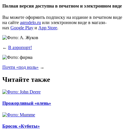
Полная версия доступна в печатном и электронном виде
Вы може­те офор­мить под­пис­ку на изда­ние в печат­ном виде
на сай­те
agrodelo.ru
или элек­трон­ном виде в мага­зи­
нах
Google Play
и
App Store
.
←
В аэропорт!
Почти «под ноль»
→
Читайте также
Прожорливый «олень»
Бросок «Куботы»