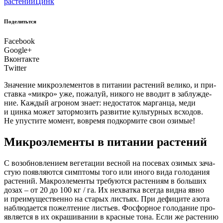
растений
Цинк
Поделитьтся
Facebook
Google+
Вконтакте
Twitter
Зна­че­ние мик­ро­эле­мен­тов в пита­нии рас­те­ний вели­ко, и при­
став­ка «мик­ро» уже, пожа­луй, нико­го не вво­дит в заблуж­де­
ние. Каж­дый агро­ном зна­ет: недо­ста­ток мар­ган­ца, меди
и цин­ка может затор­мо­зить раз­ви­тие куль­тур­ных всхо­дов.
Не упу­сти­те момент, вовре­мя под­кор­ми­те свои озимые!
Микроэлементы в питании растений
С
воз­об­нов­ле­ни­ем веге­та­ции вес­ной на посе­вах ози­мых зача­
стую появ­ля­ют­ся симп­то­мы того или ино­го вида голо­да­ния
рас­те­ний. Мак­ро­эле­мен­ты тре­бу­ют­ся рас­те­ни­ям в боль­ших
дозах – от 20 до 100 кг / га. Их нехват­ка все­гда вид­на явно
и пре­иму­ще­ствен­но на ста­рых листьях. При дефи­ци­те азо­та
наблю­да­ет­ся пожел­те­ние листьев. Фос­фор­ное голо­да­ние про­
яв­ля­ет­ся в их окра­ши­ва­нии в крас­ные тона. Если же рас­те­нию