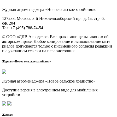
Жур­нал агро­ме­не­дже­ра «Новое сель­ское хозяйство».
127238, Москва, 3‑й Ниж­не­ли­хо­бор­ский пр., д. 1а, стр. 6,
оф. 204
Тел: +7 (495) 788‑74‑54
© ООО «ДЛВ Агро­де­ло». Все пра­ва защи­ще­ны зако­ном об
автор­ском пра­ве. Любое копи­ро­ва­ние и исполь­зо­ва­ние мате­
ри­а­лов допус­ка­ет­ся толь­ко с пись­мен­но­го согла­сия редак­ции
и с ука­за­ни­ем ссыл­ки на первоисточник.
Журнал «Новое сельское хозяйство»
Журнал агроменеджера «Новое сельское хозяйство»
Доступна версия в электронном виде для мобильных
устройств
Журнал