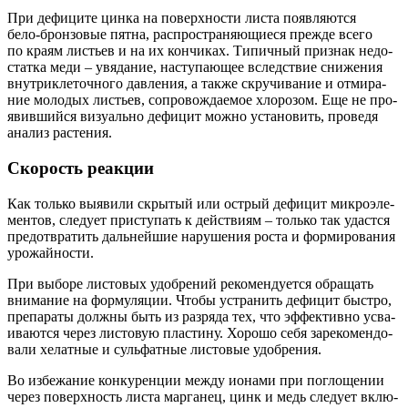
При дефи­ци­те цин­ка на поверх­но­сти листа появ­ля­ют­ся
бело‑бронзовые пят­на, рас­про­стра­ня­ю­щи­е­ся преж­де все­го
по кра­ям листьев и на их кон­чи­ках. Типич­ный при­знак недо­
стат­ка меди – увя­да­ние, насту­па­ю­щее вслед­ствие сни­же­ния
внут­ри­кле­точ­но­го дав­ле­ния, а так­же скру­чи­ва­ние и отми­ра­
ние моло­дых листьев, сопро­вож­да­е­мое хло­ро­зом. Еще не про­
явив­ший­ся визу­аль­но дефи­цит мож­но уста­но­вить, про­ве­дя
ана­лиз растения.
Скорость реакции
Как толь­ко выяви­ли скры­тый или ост­рый дефи­цит мик­ро­эле­
мен­тов, сле­ду­ет при­сту­пать к дей­стви­ям – толь­ко так удаст­ся
предот­вра­тить даль­ней­шие нару­ше­ния роста и фор­ми­ро­ва­ния
урожайности.
При выбо­ре листо­вых удоб­ре­ний реко­мен­ду­ет­ся обра­щать
вни­ма­ние на фор­му­ля­ции. Что­бы устра­нить дефи­цит быст­ро,
пре­па­ра­ты долж­ны быть из раз­ря­да тех, что эффек­тив­но усва­
и­ва­ют­ся через листо­вую пла­сти­ну. Хоро­шо себя заре­ко­мен­до­
ва­ли хелат­ные и суль­фат­ные листо­вые удобрения.
Во избе­жа­ние кон­ку­рен­ции меж­ду иона­ми при погло­ще­нии
через поверх­ность листа мар­га­нец, цинк и медь сле­ду­ет вклю­