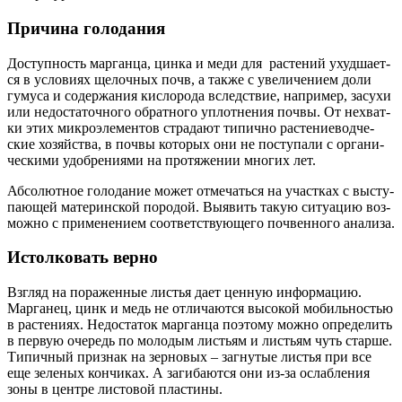
Причина голодания
Доступ­ность мар­ган­ца, цин­ка и меди для рас­те­ний ухуд­ша­ет­
ся в усло­ви­ях щелоч­ных почв, а так­же с уве­ли­че­ни­ем доли
гуму­са и содер­жа­ния кис­ло­ро­да вслед­ствие, напри­мер, засу­хи
или недо­ста­точ­но­го обрат­но­го уплот­не­ния поч­вы. От нехват­
ки этих мик­ро­эле­мен­тов стра­да­ют типич­но рас­те­ние­вод­че­
ские хозяй­ства, в поч­вы кото­рых они не посту­па­ли с орга­ни­
че­ски­ми удоб­ре­ни­я­ми на про­тя­же­нии мно­гих лет.
Абсо­лют­ное голо­да­ние может отме­чать­ся на участ­ках с высту­
па­ю­щей мате­рин­ской поро­дой. Выявить такую ситу­а­цию воз­
мож­но с при­ме­не­ни­ем соот­вет­ству­ю­ще­го поч­вен­но­го анализа.
Истолковать верно
Взгляд на пора­жен­ные листья дает цен­ную инфор­ма­цию.
Мар­га­нец, цинк и медь не отли­ча­ют­ся высо­кой мобиль­но­стью
в рас­те­ни­ях. Недо­ста­ток мар­ган­ца поэто­му мож­но опре­де­лить
в первую оче­редь по моло­дым листьям и листьям чуть стар­ше.
Типич­ный при­знак на зер­но­вых – загну­тые листья при все
еще зеле­ных кон­чи­ках. А заги­ба­ют­ся они из‑за ослаб­ле­ния
зоны в цен­тре листо­вой пластины.