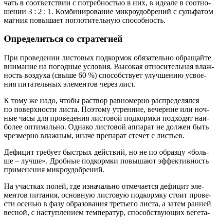
чать в соот­вет­ствии с потреб­но­стью в них, в иде­а­ле в соот­но­
ше­нии 3 : 2 : 1. Ком­би­ни­ро­ва­ние мик­ро­удоб­ре­ний с суль­фа­том
маг­ния повы­ша­ет погло­ти­тель­ную способность.
Определиться со стратегией
При про­ве­де­нии листо­вых под­кор­мок обя­за­тель­но обра­щай­те
вни­ма­ние на погод­ные усло­вия. Высо­кая отно­си­тель­ная влаж­
ность воз­ду­ха (свы­ше 60 %) спо­соб­ству­ет улуч­ше­нию усво­е­
ния пита­тель­ных эле­мен­тов через лист.
К тому же надо, что­бы рас­твор рав­но­мер­но рас­пре­де­лял­ся
по поверх­но­сти листа. Поэто­му утрен­ние, вечер­ние или ноч­
ные часы для про­ве­де­ния листо­вой под­корм­ки под­хо­дят наи­
бо­лее опти­маль­но. Одна­ко листо­вой аппа­рат не дол­жен быть
чрез­мер­но влаж­ным, ина­че пре­па­рат сте­чет с листьев.
Дефи­цит тре­бу­ет быст­рых дей­ствий, но не по образ­цу «боль­
ше – луч­ше». Дроб­ные под­корм­ки повы­ша­ют эффек­тив­ность
при­ме­не­ния микроудобрений.
На участ­ках полей, где изна­чаль­но отме­ча­ет­ся дефи­цит эле­
мен­тов пита­ния, основ­ную листо­вую под­корм­ку сто­ит про­ве­
сти осе­нью в фазу обра­зо­ва­ния тре­тье­го листа, а затем ран­ней
вес­ной, с наступ­ле­ни­ем тем­пе­ра­тур, спо­соб­ству­ю­щих веге­та­