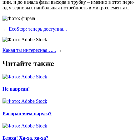
ции, и до нача­ла фазы выхо­да в труб­ку – имен­но в этот пери­
од у зер­но­вых наи­боль­шая потреб­ность в микроэлементах.
←
EcoStop: теперь доступна...
Какая ты интересная…...
→
Читайте также
Не навреди!
Расправляем паруса?
Блоха! Ха-ха, ха-ха?