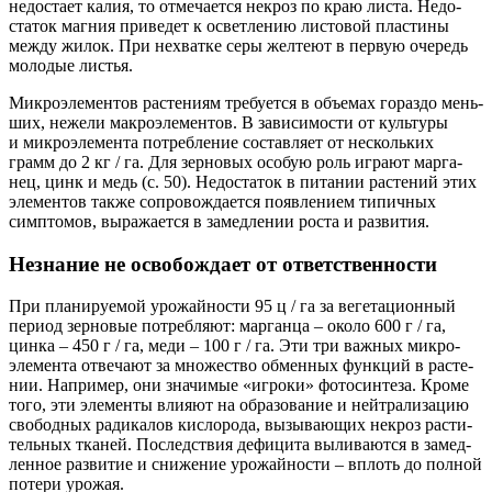
недо­ста­ет калия, то отме­ча­ет­ся некроз по краю листа. Недо­
ста­ток маг­ния при­ве­дет к освет­ле­нию листо­вой пла­сти­ны
меж­ду жилок. При нехват­ке серы жел­те­ют в первую оче­редь
моло­дые листья.
Мик­ро­эле­мен­тов рас­те­ни­ям тре­бу­ет­ся в объ­е­мах гораз­до мень­
ших, неже­ли мак­ро­эле­мен­тов. В зави­си­мо­сти от куль­ту­ры
и мик­ро­эле­мен­та потреб­ле­ние состав­ля­ет от несколь­ких
грамм до 2 кг / га. Для зер­но­вых осо­бую роль игра­ют мар­га­
нец, цинк и медь (с. 50). Недо­ста­ток в пита­нии рас­те­ний этих
эле­мен­тов так­же сопро­вож­да­ет­ся появ­ле­ни­ем типич­ных
симп­то­мов, выра­жа­ет­ся в замед­ле­нии роста и развития.
Незнание не освобождает от ответственности
При пла­ни­ру­е­мой уро­жай­но­сти 95 ц / га за веге­та­ци­он­ный
пери­од зер­но­вые потреб­ля­ют: мар­ган­ца – око­ло 600 г / га,
цин­ка – 450 г / га, меди – 100 г / га. Эти три важ­ных мик­ро­
эле­мен­та отве­ча­ют за мно­же­ство обмен­ных функ­ций в рас­те­
нии. Напри­мер, они зна­чи­мые «игро­ки» фото­син­те­за. Кро­ме
того, эти эле­мен­ты вли­я­ют на обра­зо­ва­ние и ней­тра­ли­за­цию
сво­бод­ных ради­ка­лов кис­ло­ро­да, вызы­ва­ю­щих некроз рас­ти­
тель­ных тка­ней. Послед­ствия дефи­ци­та выли­ва­ют­ся в замед­
лен­ное раз­ви­тие и сни­же­ние уро­жай­но­сти – вплоть до пол­ной
поте­ри урожая.