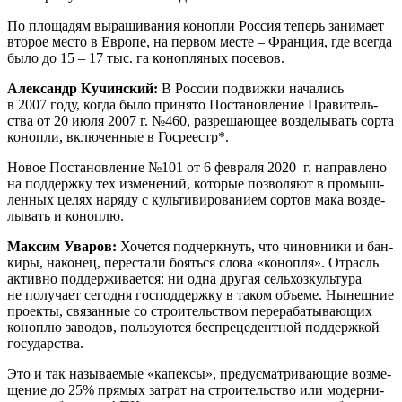
По пло­ща­дям выра­щи­ва­ния коноп­ли Рос­сия теперь зани­ма­ет
вто­рое место в Евро­пе, на пер­вом месте – Фран­ция, где все­гда
было до 15 – 17 тыс. га коноп­ля­ных посевов.
Алек­сандр Кучин­ский:
В Рос­сии подвиж­ки нача­лись
в 2007 году, когда было при­ня­то Поста­нов­ле­ние Пра­ви­тель­
ства от 20 июля 2007 г. №460, раз­ре­ша­ю­щее воз­де­лы­вать сор­та
коноп­ли, вклю­чен­ные в Госреестр*.
Новое Поста­нов­ле­ние №101 от 6 фев­ра­ля 2020 г. направ­ле­но
на под­держ­ку тех изме­не­ний, кото­рые поз­во­ля­ют в про­мыш­
лен­ных целях наря­ду с куль­ти­ви­ро­ва­ни­ем сор­тов мака воз­де­
лы­вать и коноплю.
Мак­сим Ува­ров:
Хочет­ся под­черк­нуть, что чинов­ни­ки и бан­
ки­ры, нако­нец, пере­ста­ли боять­ся сло­ва «коноп­ля». Отрасль
актив­но под­дер­жи­ва­ет­ся: ни одна дру­гая сель­хоз­куль­ту­ра
не полу­ча­ет сего­дня гос­под­держ­ку в таком объ­е­ме. Нынеш­ние
про­ек­ты, свя­зан­ные со стро­и­тель­ством пере­ра­ба­ты­ва­ю­щих
коноп­лю заво­дов, поль­зу­ют­ся бес­пре­це­дент­ной под­держ­кой
государства.
Это и так назы­ва­е­мые «капек­сы», преду­смат­ри­ва­ю­щие воз­ме­
ще­ние до 25% пря­мых затрат на стро­и­тель­ство или модер­ни­