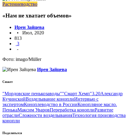
Растениеводство
«Нам не хватает объемов»
Ирен Зайцева
• Июл, 2020
813
3
-
Фото: imago/Müller
Ирен Зайцева
Сюжет
"Мордовские пенькозаводы"
"Смарт Хемп"
3.20
Александр
Кучинский
Возделывание конопли
Интервью с
экспертом
Коноплеводство в России
Конопляное масло.
Пенька
Максим Уваров
Переработка конопли
Развитие
отрасли
Сложности возделывания
Технология производства
конопли
Поделитьтся