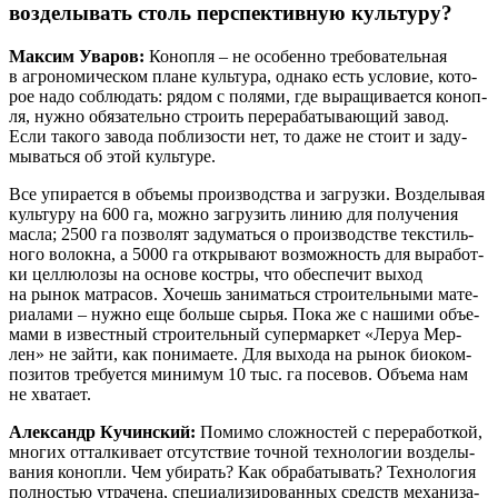
возделывать столь перспективную культуру?
Мак­сим Ува­ров:
Коноп­ля – не осо­бен­но тре­бо­ва­тель­ная
в агро­но­ми­че­ском плане куль­ту­ра, одна­ко есть усло­вие, кото­
рое надо соблю­дать: рядом с поля­ми, где выра­щи­ва­ет­ся коноп­
ля, нуж­но обя­за­тель­но стро­ить пере­ра­ба­ты­ва­ю­щий завод.
Если тако­го заво­да побли­зо­сти нет, то даже не сто­ит и заду­
мы­вать­ся об этой культуре.
Все упи­ра­ет­ся в объ­е­мы про­из­вод­ства и загруз­ки. Воз­де­лы­вая
куль­ту­ру на 600 га, мож­но загру­зить линию для полу­че­ния
мас­ла; 2500 га поз­во­лят заду­мать­ся о про­из­вод­стве тек­стиль­
но­го волок­на, а 5000 га откры­ва­ют воз­мож­ность для выра­бот­
ки цел­лю­ло­зы на осно­ве кост­ры, что обес­пе­чит выход
на рынок мат­ра­сов. Хочешь зани­мать­ся стро­и­тель­ны­ми мате­
ри­а­ла­ми – нуж­но еще боль­ше сырья. Пока же с наши­ми объ­е­
ма­ми в извест­ный стро­и­тель­ный супер­мар­кет «Леруа Мер­
лен» не зай­ти, как пони­ма­е­те. Для выхо­да на рынок био­ком­
по­зи­тов тре­бу­ет­ся мини­мум 10 тыс. га посе­вов. Объ­е­ма нам
не хватает.
Алек­сандр Кучин­ский:
Поми­мо слож­но­стей с пере­ра­бот­кой,
мно­гих оттал­ки­ва­ет отсут­ствие точ­ной тех­но­ло­гии воз­де­лы­
ва­ния коноп­ли. Чем уби­рать? Как обра­ба­ты­вать? Тех­но­ло­гия
пол­но­стью утра­че­на, спе­ци­а­ли­зи­ро­ван­ных средств меха­ни­за­