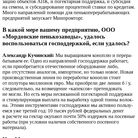
за­цию объ­ек­тов АПК, и погек­тар­ная под­держ­ка, и суб­си­дия
на семе­на, и суб­си­ди­ро­ва­ние про­цент­ной став­ки по кре­ди­там.
Мно­го направ­ле­ний помо­щи для пень­ко­пе­ре­ра­ба­ты­ва­ю­щих
пред­при­я­тий запус­ка­ет Минпромторг.
В какой мере вашему предприятию, ООО
«Мордовские пенькозаводы», удалось
воспользоваться господдержкой, если удалось?
Алек­сандр Кучин­ский:
Мы выра­щи­ва­ем коноп­лю и пере­ра­
ба­ты­ва­ем ее. Одно из направ­ле­ний гос­под­держ­ки рабо­та­ет,
если при­об­ре­та­ет­ся оте­че­ствен­ное обо­ру­до­ва­ние либо,
при отсут­ствии ана­ло­гов, импорт­ное, но толь­ко новое. Новая
про­из­вод­ствен­ная линия по пере­ра­бот­ке коноп­ли сто­ит
от полу­то­ра мил­ли­о­нов евро. Мы при­об­ре­ли две линии б / у,
сле­до­ва­тель­но, на воз­ме­ще­ние «капек­сов» пре­тен­до­вать
не мог­ли. Но есть меры несвя­зан­ной погек­тар­ной под­держ­ки
и сти­му­ли­ру­ю­щая выпла­та на выра­бот­ку одной тон­ны волок­
на. Эти­ми инстру­мен­та­ми гос­под­держ­ки мы актив­но поль­зу­
ем­ся уже тре­тий год: 10 тысяч руб­лей феде­раль­ных денег
в рас­че­те на гек­тар оку­па­ют почти 50% издер­жек на посев­ные
рабо­ты (при усло­вии нали­чия соб­ствен­но­го посев­но­го
материала).