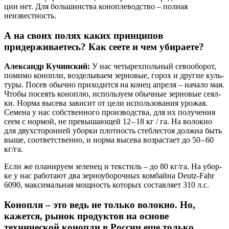
ции нет. Для боль­шин­ства коно­пле­вод­ство – пол­ная
неизвестность.
А на своих полях каких принципов
придерживаетесь? Как сеете и чем убираете?
Алек­сандр Кучин­ский:
У нас четы­рех­поль­ный сево­обо­рот,
поми­мо коноп­ли, воз­де­лы­ва­ем зер­но­вые, горох и дру­гие куль­
ту­ры. Посев обыч­но при­хо­дит­ся на конец апре­ля – нача­ло мая.
Что­бы посе­ять коноп­лю, исполь­зу­ем обыч­ные зер­но­вые сеял­
ки. Нор­ма высе­ва зави­сит от цели исполь­зо­ва­ния уро­жая.
Семе­на у нас соб­ствен­но­го про­из­вод­ства, для их полу­че­ния
сеем с нор­мой, не пре­вы­ша­ю­щей 12 – 18 кг / га. На волок­но
для двух­сто­рон­ней убор­ки плот­ность стеб­ле­стоя долж­на быть
выше, соот­вет­ствен­но, и нор­ма высе­ва воз­рас­та­ет до 50 – 60
кг/га.
Если же пла­ни­ру­ем зеле­нец и тек­стиль – до 80 кг/га. На убор­
ке у нас рабо­та­ют два зер­но­убо­роч­ных ком­бай­на Deutz‑Fahr
6090, мак­си­маль­ная мощ­ность кото­рых состав­ля­ет 310 л.с.
Конопля – это ведь не только волокно. Но,
кажется, рынок продуктов на основе
технической конопли в России еще только