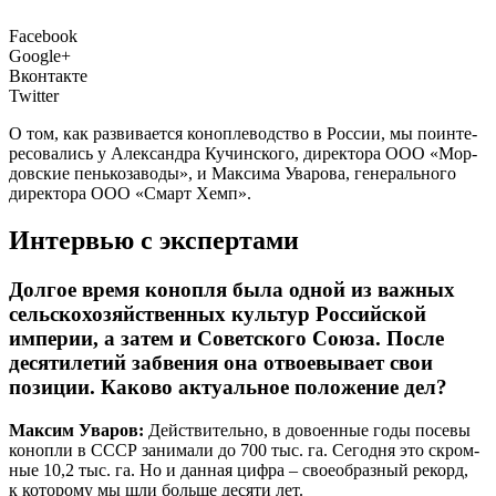
Facebook
Google+
Вконтакте
Twitter
О том, как раз­ви­ва­ет­ся коно­пле­вод­ство в Рос­сии, мы поин­те­
ре­со­ва­лись у Алек­сандра Кучин­ско­го, дирек­то­ра ООО «Мор­
дов­ские пень­ко­за­во­ды», и Мак­си­ма Ува­ро­ва, гене­раль­но­го
дирек­то­ра ООО «Смарт Хемп».
Интервью с экспертами
Долгое время конопля была одной из важных
сельскохозяйственных культур Российской
империи, а затем и Советского Союза. После
десятилетий забвения она отвоевывает свои
позиции. Каково актуальное положение дел?
Мак­сим Ува­ров:
Дей­стви­тель­но, в дово­ен­ные годы посе­вы
коноп­ли в СССР зани­ма­ли до 700 тыс. га. Сего­дня это скром­
ные 10,2 тыс. га. Но и дан­ная циф­ра – свое­об­раз­ный рекорд,
к кото­ро­му мы шли боль­ше деся­ти лет.