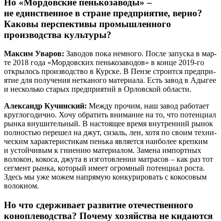
Но «Мордовские пенькозаводы» –
не единственное в стране предприятие, верно?
Каковы перспективы промышленного
производства культуры?
Мак­сим Ува­ров:
Заво­дов пока немно­го. После запус­ка в мар­
те 2018 года «Мор­дов­ских пень­ко­за­во­дов» в кон­це 2019‑го
откры­лось про­из­вод­ство в Кур­ске. В Пен­зе стро­ит­ся пред­при­
я­тие для полу­че­ния нетка­но­го мате­ри­а­ла. Есть завод в Ады­гее
и несколь­ко ста­рых пред­при­я­тий в Орлов­ской области.
Алек­сандр Кучин­ский:
Меж­ду про­чим, наш завод рабо­та­ет
круг­ло­го­дич­но. Хочу обра­тить вни­ма­ние на то, что потен­ци­ал
рын­ка вну­ши­тель­ный. В насто­я­щее вре­мя внут­рен­ний рынок
пол­но­стью пере­шел на джут, сизаль, лен, хотя по сво­им тех­ни­
че­ским харак­те­ри­сти­кам пень­ка явля­ет­ся наи­бо­лее креп­ким
и устой­чи­вым к гни­е­нию мате­ри­а­лом. Заме­на импорт­ных
воло­кон, коко­са, джу­та в изго­тов­ле­нии мат­ра­сов – как раз тот
сег­мент рын­ка, кото­рый име­ет огром­ный потен­ци­ал роста.
Здесь мы уже можем напря­мую кон­ку­ри­ро­вать с коко­со­вым
волокном.
Но что сдерживает развитие отечественного
коноплеводства? Почему хозяйства не кидаются