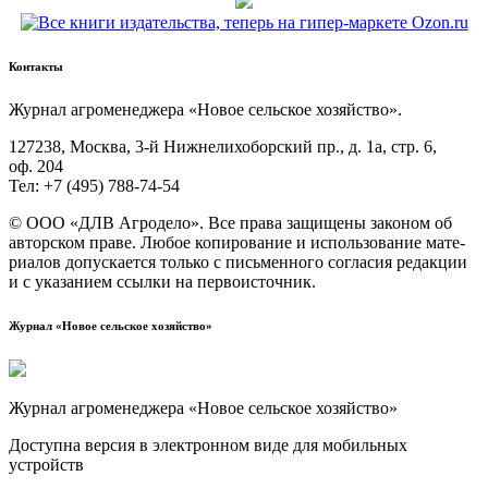
Контакты
Жур­нал агро­ме­не­дже­ра «Новое сель­ское хозяйство».
127238, Москва, 3‑й Ниж­не­ли­хо­бор­ский пр., д. 1а, стр. 6,
оф. 204
Тел: +7 (495) 788‑74‑54
© ООО «ДЛВ Агро­де­ло». Все пра­ва защи­ще­ны зако­ном об
автор­ском пра­ве. Любое копи­ро­ва­ние и исполь­зо­ва­ние мате­
ри­а­лов допус­ка­ет­ся толь­ко с пись­мен­но­го согла­сия редак­ции
и с ука­за­ни­ем ссыл­ки на первоисточник.
Журнал «Новое сельское хозяйство»
Журнал агроменеджера «Новое сельское хозяйство»
Доступна версия в электронном виде для мобильных
устройств