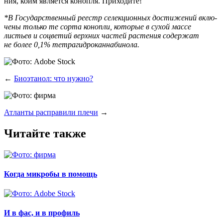
ния, коим явля­ет­ся коноп­ля. Приходите!
*В Госу­дар­ствен­ный реестр селек­ци­он­ных дости­же­ний вклю­
че­ны толь­ко те сор­та коноп­ли, кото­рые в сухой мас­се
листьев и соцве­тий верх­них частей рас­те­ния содер­жат
не более 0,1% тетрагидроканнабинола.
←
Биоэтанол: что нужно?
Атланты расправили плечи
→
Читайте также
Когда микробы в помощь
И в фас, и в профиль