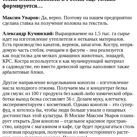
формируется…
Мак­сим Ува­ров:
Да, вер­но. Поэто­му на нашем пред­при­я­тии
сде­ла­на став­ка на полу­че­ние волок­на на текстиль.
Алек­сандр Кучин­ский:
Выра­щи­ва­е­мое на 1,5 тыс. га сырье
идет на изго­тов­ле­ние утеп­ли­те­ля и нетка­ных мате­ри­а­лов.
Есть про­из­вод­ство кана­тов, вере­вок, шпа­га­тов. Кост­ру, непря­
до­мую часть стеб­ля, очи­ща­ем и фасу­ем – она реа­ли­зу­ет­ся
как под­стил­ка для мел­ких домаш­них живот­ных, лоша­дей,
КРС. Кост­ра исполь­зу­ет­ся и как муль­чи­ру­ю­щий мате­ри­ал
в садо­вод­стве, ею вме­сто дре­вес­ной щепы напол­ня­ют так­же
арба­ли­то­вые блоки.
Дру­гое направ­ле­ние воз­де­лы­ва­ния коноп­ли – изго­тов­ле­ние
мас­ла холод­но­го отжи­ма. Полу­ча­ем мы и кон­цен­трат бел­ка
для сму­зи: из 100 г про­дук­та без какой‑либо хими­че­ской обра­
бот­ки выход бел­ка состав­ля­ет 56 г. Дела­ем муку, клет­чат­ку,
экс­пе­ри­мен­ти­ру­ем с кос­ме­ти­кой. Одна­ко коноп­ля – это супер­
фуд, и хоте­лось бы, что­бы люди боль­ше узна­ли о пище­вых
досто­ин­ствах этой куль­ту­ры. В Москве Мак­сим Ува­ров пла­ни­
ру­ет открыть Дом коноп­ли – отдель­ное кра­си­вое про­стран­
ство, шоу­рум с мага­зи­ном и кафе, где будет пред­ла­гать­ся столь
полез­ная про­дук­ция, полу­чен­ная из мно­го­сто­рон­не­го рас­те­