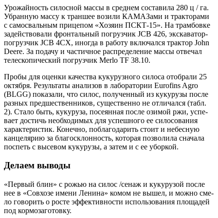
Уро­жай­ность силос­ной мас­сы в сред­нем соста­ви­ла 280 ц / га.
Убран­ную мас­су к тран­шее вози­ли КАМА­За­ми и трак­то­ра­ми
с само­сваль­ным при­це­пом «Хозя­ин ПСКТ-15». На трам­бов­ке
задей­ство­ва­ли фрон­таль­ный погруз­чик JCB 426, экс­ка­ва­тор-
погруз­чик JCB 4СХ, ино­гда в рабо­ту вклю­чал­ся трак­тор John
Deere. За пода­чу и частич­ное рас­пре­де­ле­ние мас­сы отве­чал
теле­ско­пи­че­ский погруз­чик Merlo ТF 38.10.
Про­бы для оцен­ки каче­ства куку­руз­но­го сило­са ото­бра­ли 25
октяб­ря. Резуль­та­ты ана­ли­зов в лабо­ра­то­рии Eurofins Agro
(BLGG) пока­за­ли, что силос, полу­чен­ный из куку­ру­зы после
раз­ных пред­ше­ствен­ни­ков, суще­ствен­но не отли­чал­ся (табл.
2). Ста­ло быть, куку­ру­за, посе­ян­ная после ози­мой ржи, успе­
ва­ет достичь необ­хо­ди­мых для успеш­но­го ее сило­со­ва­ния
харак­те­ри­стик. Конеч­но, побла­го­да­рить сто­ит и небес­ную
кан­це­ля­рию за бла­го­склон­ность, кото­рая поз­во­ли­ла сна­ча­ла
поспеть с высе­вом куку­ру­зы, а затем и с ее уборкой.
Делаем выводы
«Пер­вый блин» с рожью на силос /сенаж и куку­ру­зой после
нее в «Сов­хо­зе име­ни Лени­на» комом не вышел, и мож­но сме­
ло гово­рить о росте эффек­тив­но­сти исполь­зо­ва­ния пло­ща­дей
под кормозаготовку.