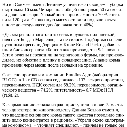
Но в «Сов­хо­зе име­ни Лени­на» успе­ли начать вовре­мя: убор­ка
стар­то­ва­ла 16 мая. Четы­ре поля общей пло­ща­дью 50 га ско­си­
ли доволь­но ско­ро. Уро­жай­ность при влаж­но­сти 70 % соста­
ви­ла 120 ц /га. Ско­шен­ную мас­су оста­ви­ли под­вя­ли­вать­ся
в поле до сле­ду­ю­ще­го дня (до влаж­но­сти 40%).
«Да, мы реши­ли заго­то­вить сенаж в руло­нах под плен­кой, –
пояс­ня­ет Бог­дан Мар­чен­ко, – а не силос». Под­бор мас­сы вели
рулон­ным пресс-под­бор­щи­ком Krone Roland Pack с добав­ле­
ни­ем био­кон­сер­ван­та «Бон­си­лаж» про­из­вод­ства Schaumann.
Затем руло­ны пере­во­зи­ли на тер­ри­то­рию фер­мы, где про­из­во­
ди­лась их обмот­ка в плен­ку и скла­ди­ро­ва­ние. Ана­лиз кор­ма
про­из­ве­ли через месяц после заклад­ки на хранение.
Соглас­но про­то­ко­лам ком­па­нии Eurofins Agro (лабо­ра­то­рия
BLGG), в 1 кг СВ сена­жа содер­жа­лось 132 г сыро­го про­те­и­на,
пере­ва­ри­мость НДК соста­ви­ла 68,2%, пере­ва­ри­мость орга­ни­
че­ско­го веще­ства – 74,2%, пита­тель­ность– 6,7 МДж НЭЛ
(табл. 2).
К скарм­ли­ва­нию сена­жа из ржи при­сту­пи­ли в июле. Заме­сти­
тель дирек­то­ра по живот­но­вод­ству Дани­ла Коз­лов отме­тил,
что вве­де­ние основ­но­го кор­ма тако­го каче­ства поз­во­ли­ло сни­
зить долю кон­цен­тра­тов в раци­о­нах. «Убра­ли око­ло кило­грам­
ма ком­би­кор­ма, – уточ­ня­ет спе­ци­а­лист, – при­чем не толь­ко без