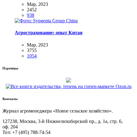
Мар, 2023
2452
938
Агрострахование: опыт Китая
Мар, 2023
3755
1054
Партнёры
Контакты
Жур­нал агро­ме­не­дже­ра «Новое сель­ское хозяйство».
127238, Москва, 3‑й Ниж­не­ли­хо­бор­ский пр., д. 1а, стр. 6,
оф. 204
Тел: +7 (495) 788‑74‑54