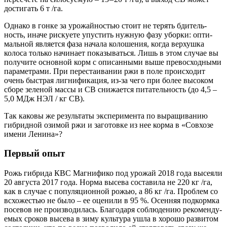
дости­гать 6 т /га.
Одна­ко в гон­ке за уро­жай­но­стью сто­ит не терять бди­тель­
ность, ина­че рис­ку­е­те упу­стить нуж­ную фазу убор­ки: опти­
маль­ной явля­ет­ся фаза нача­ла коло­ше­ния, когда вер­хуш­ка
коло­са толь­ко начи­на­ет пока­зы­вать­ся. Лишь в этом слу­чае вы
полу­чи­те основ­ной корм с опи­сан­ны­ми выше пре­вос­ход­ны­ми
пара­мет­ра­ми. При пере­ста­и­ва­нии ржи в поле про­ис­хо­дит
очень быст­рая лиг­ни­фи­ка­ция, из-за чего при более высо­ком
сбо­ре зеле­ной мас­сы и СВ сни­жа­ет­ся пита­тель­ность (до 4,5 –
5,0 МДж НЭЛ / кг СВ).
Так како­вы же резуль­та­ты экс­пе­ри­мен­та по выра­щи­ва­нию
гибрид­ной ози­мой ржи и заго­тов­ке из нее кор­ма в «Сов­хо­зе
име­ни Ленина»?
Первый опыт
Рожь гибри­да КВС Маг­ни­фи­ко под уро­жай 2018 года высе­я­ли
20 авгу­ста 2017 года. Нор­ма высе­ва соста­ви­ла не 220 кг /га,
как в слу­чае с попу­ля­ци­он­ной рожью, а 86 кг /га. Про­блем со
всхо­же­стью не было – ее оце­ни­ли в 95 %. Осен­няя под­корм­ка
посе­вов не про­из­во­ди­лась. Бла­го­да­ря соблю­де­нию реко­мен­ду­
е­мых сро­ков высе­ва в зиму куль­ту­ра ушла в хоро­шо раз­ви­том