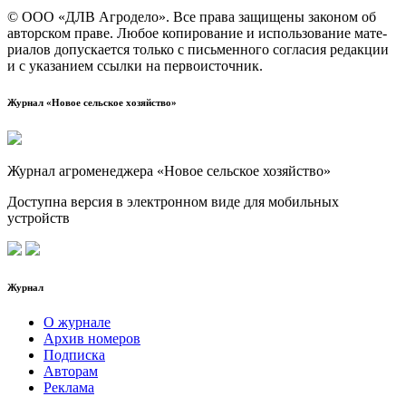
© ООО «ДЛВ Агро­де­ло». Все пра­ва защи­ще­ны зако­ном об
автор­ском пра­ве. Любое копи­ро­ва­ние и исполь­зо­ва­ние мате­
ри­а­лов допус­ка­ет­ся толь­ко с пись­мен­но­го согла­сия редак­ции
и с ука­за­ни­ем ссыл­ки на первоисточник.
Журнал «Новое сельское хозяйство»
Журнал агроменеджера «Новое сельское хозяйство»
Доступна версия в электронном виде для мобильных
устройств
Журнал
О журнале
Архив номеров
Подписка
Авторам
Реклама