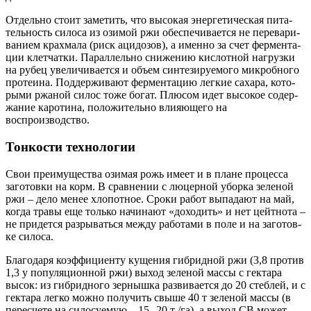
Отдель­но сто­ит заме­тить, что высо­кая энер­ге­ти­че­ская пита­
тель­ность сило­са из ози­мой ржи обес­пе­чи­ва­ет­ся не пере­ва­ри­
ва­ни­ем крах­ма­ла (риск аци­до­зов), а имен­но за счет фер­мен­та­
ции клет­чат­ки. Парал­лель­но сни­же­нию кис­лот­ной нагруз­ки
на рубец уве­ли­чи­ва­ет­ся и объ­ем син­те­зи­ру­е­мо­го мик­роб­но­го
про­те­и­на. Под­дер­жи­ва­ют фер­мен­та­цию лег­кие саха­ра, кото­
ры­ми ржа­ной силос тоже богат. Плю­сом идет высо­кое содер­
жа­ние каро­ти­на, поло­жи­тель­но вли­я­ю­ще­го на
воспроизводство.
Тонкости технологии
Свои пре­иму­ще­ства ози­мая рожь име­ет и в плане про­цес­са
заго­тов­ки на корм. В срав­не­нии с люцер­ной убор­ка зеле­ной
ржи – дело менее хло­пот­ное. Сро­ки работ выпа­да­ют на май,
когда тра­вы еще толь­ко начи­на­ют «дохо­дить» и нет цейт­но­та –
не при­дет­ся раз­ры­вать­ся меж­ду рабо­та­ми в поле и на заго­тов­
ке силоса.
Бла­го­да­ря коэф­фи­ци­ен­ту куще­ния гибрид­ной ржи (3,8 про­тив
1,3 у попу­ля­ци­он­ной ржи) выход зеле­ной мас­сы с гек­та­ра
высок: из гибрид­но­го зер­ныш­ка раз­ви­ва­ет­ся до 20 стеб­лей, и с
гек­та­ра лег­ко мож­но полу­чить свы­ше 40 т зеле­ной мас­сы (в
пере­сче­те на сило­су­е­мую – 15 – 20 т /га), а выход СВ может