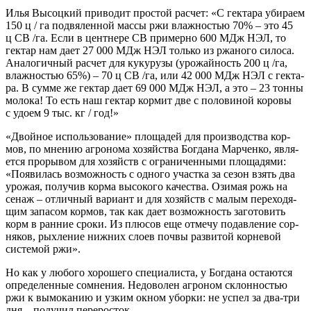
Илья Высоц­кий при­во­дит про­стой рас­чет: «С гек­та­ра уби­ра­ем
150 ц / га под­вя­лен­ной мас­сы ржи влаж­но­стью 70% – это 45
ц СВ /га. Если в цент­не­ре СВ при­мер­но 600 МДж НЭЛ, то
гек­тар нам дает 27 000 МДж НЭЛ толь­ко из ржа­но­го сило­са.
Ана­ло­гич­ный рас­чет для куку­ру­зы (уро­жай­ность 200 ц /га,
влаж­но­стью 65%) – 70 ц СВ /га, или 42 000 МДж НЭЛ с гек­та­
ра. В сум­ме же гек­тар дает 69 000 МДж НЭЛ, а это – 23 тон­ны
моло­ка! То есть наш гек­тар кор­мит две с поло­ви­ной коро­вы
с удо­ем 9 тыс. кг / год!»
«Двой­ное исполь­зо­ва­ние» пло­ща­дей для про­из­вод­ства кор­
мов, по мне­нию агро­но­ма хозяй­ства Бог­да­на Мар­чен­ко, явля­
ет­ся про­ры­вом для хозяйств с огра­ни­чен­ны­ми пло­ща­дя­ми:
«Появи­лась воз­мож­ность с одно­го участ­ка за сезон взять два
уро­жая, полу­чив кор­ма высо­ко­го каче­ства. Ози­мая рожь на
сенаж – отлич­ный вари­ант и для хозяйств с малым пере­хо­дя­
щим запа­сом кор­мов, так как дает воз­мож­ность заго­то­вить
корм в ран­ние сро­ки. Из плю­сов еще отме­чу подав­ле­ние сор­
ня­ков, рых­ле­ние ниж­них сло­ев поч­вы раз­ви­той кор­не­вой
систе­мой ржи».
Но как у любо­го хоро­ше­го спе­ци­а­ли­ста, у Бог­да­на оста­ют­ся
опре­де­лен­ные сомне­ния. Недо­во­лен агро­ном склон­но­стью
ржи к вымо­ка­нию и узким окном убор­ки: не успел за два-три
дня – полу­чил переросток.