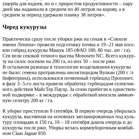
ущер­ба для надо­ев, но и с при­ро­стом про­дук­тив­но­сти – пару
дней мы нада­и­ва­ли в сред­нем по 40 лит­ров на коро­ву, а в
сред­нем за пери­од удер­жа­ли план­ку 38 литров».
Черед кукурузы
Прак­ти­че­ски сра­зу после убор­ки ржи на сенаж в «Сов­хо­зе
име­ни Лени­на» про­ве­ли под­го­тов­ку поч­вы и 19 – 21 мая посе­
я­ли гибрид куку­ру­зы Машук 185 (ФАО 180, 80 тыс. шт / га).
Сев вели сеял­кой точ­но­го высе­ва Monosem NC. Все­го куку­ру­
зу на силос посе­я­ли на 200 га, из них 50 – после ржи.
В осталь­ном раз­ни­цы в тех­но­ло­гии воз­де­лы­ва­ния куку­ру­зы
не было: семе­на про­трав­ле­ны инсек­ти­ци­дом Вул­кан (200 г /л
бифен­три­на), исполь­зо­вал­ся поч­вен­ный гер­би­цид Про­по­нит,
в фазу 3 – 5-го листа про­ве­ли обра­бот­ку гер­би­ци­дом селек­тив­
но­го дей­ствия Май­сТер Пау­эр. За сезон при­бег­ли к един­ствен­
ной под­корм­ке – в меж­ду­ря­дье с обра­бот­кой вно­си­ли амми­ач­
ную селит­ру 200 кг / га.
К убор­ке при­сту­пи­ли 8 сен­тяб­ря. В первую оче­редь уби­ра­лась
куку­ру­за, высе­ян­ная на основ­ных запла­ни­ро­ван­ных под куль­
ту­ру пло­ща­дях в 150 га, 16 – 18 сен­тяб­ря дошла оче­редь и до
куку­ру­зы после ржи. Убор­ка велась кор­мо­убо­роч­ным ком­бай­
ном Claas Jaguar 850.