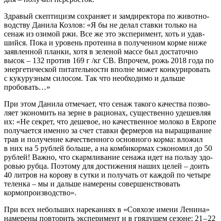
Здра­вый скеп­ти­цизм сохра­ня­ет и зам­ди­рек­то­ра по живот­но­
вод­ству Дани­ла Коз­лов: «Я бы не делал став­ки толь­ко на
сенаж из ози­мой ржи. Все же это экс­пе­ри­мент, хоть и удав­
ший­ся. Пока и уро­вень про­те­и­на в полу­чен­ном кор­ме ниже
заяв­лен­ной план­ки, хотя в зеле­ной мас­се был доста­точ­но
высок – 132 про­тив 169 г /кг СВ. Впро­чем, рожь 2018 года по
энер­ге­ти­че­ской пита­тель­но­сти вполне может кон­ку­ри­ро­вать
с куку­руз­ным сило­сом. Так что необ­хо­ди­мо и даль­ше
пробовать…»
При этом Дани­ла отме­ча­ет, что сенаж тако­го каче­ства поз­во­
ля­ет эко­но­мить на зерне в раци­о­нах, суще­ствен­но уде­шев­ляя
их: «Не сек­рет, что деше­вое, но каче­ствен­ное моло­ко в Евро­пе
полу­ча­ет­ся имен­но за счет став­ки фер­ме­ров на выра­щи­ва­ние
трав и полу­че­ние каче­ствен­но­го основ­но­го кор­ма: вло­жил
в них на 5 руб­лей боль­ше, а на ком­би­кор­мах сэко­но­мил до 50
руб­лей! Важ­но, что скарм­ли­ва­ние сена­жа идет на поль­зу здо­
ро­вью руб­ца. Поэто­му для дости­же­ния наших целей – доить
40 лит­ров на коро­ву в сут­ки и полу­чать от каж­дой по четы­ре
телен­ка – мы и даль­ше наме­ре­ны совер­шен­ство­вать
кормопроизводство».
При всех неболь­ших наре­ка­ни­ях в «Сов­хо­зе име­ни Лени­на»
наме­ре­ны повто­рить экс­пе­ри­мент и в гря­ду­щем сезоне: 21 – 22