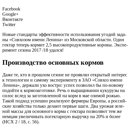
Facebook
Google+
Вконтакте
Twitter
Новые стан­дар­ты эффек­тив­но­сти исполь­зо­ва­ния уго­дий зада­
ны «Сов­хо­зом име­ни Лени­на» из Мос­ков­ской обла­сти. Один
гек­тар теперь кор­мит 2,5 высо­ко­про­дук­тив­ные коро­вы. Экс­пе­
ри­мент сезо­на 2017 /18 удался!
Производство основных кормов
Д
аже те, кто в про­шлом сезоне не про­яв­лял откры­тый инте­рес
к тех­но­ло­гии и само­му экс­пе­ри­мен­ту в ЗАО «Сов­хоз име­ни
Лени­на», дер­жа­ли ухо вост­ро: успех поз­во­лил бы по‑новому
подой­ти к кор­мо­за­го­тов­ке. Речь о выра­щи­ва­нии куку­ру­зы на
силос вслед за заго­тов­лен­ной на корм в мае ози­мой рожью.
Такой под­ход успеш­но реа­ли­зу­ют фер­ме­ры Евро­пы, а рос­сий­
ские хозяй­ства толь­ко дела­ют пер­вые шаги. Два уро­жая зеле­
ной мас­сы для основ­но­го кор­ма с гек­та­ра поз­во­ля­ют тем же
нем­цам уве­ли­чи­вать погек­тар­ную выруч­ку на 20% и более
(НСХ 2 / 18, с. 56).