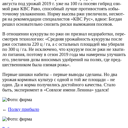
авгу­ста под уро­жай 2019 г. уже на 100 га посе­ян гибрид ози­
мой ржи КВС Раво, спо­соб­ный луч­ше про­ти­во­сто­ять избы­
точ­но­му увлаж­не­нию. Нор­му высе­ва ржи уве­ли­чи­ли, несмот­
ря на реко­мен­да­ции спе­ци­а­ли­стов «КВС Рус», вдвое: Бог­дан
решил осно­ва­тель­но сни­зить рис­ки вымо­ка­ния посевов.
В отно­ше­нии куку­ру­зы по ржи он при­знал недо­ра­бот­ки, пере­
смот­рев тех­но­ло­гию: «Сред­няя уро­жай­ность куку­ру­зы после
ржи соста­ви­ла 220 ц / га, а с осталь­ных пло­ща­дей мы уби­ра­ли
по 300 ц / га. Не исклю­че­но, что куку­ру­зе после ржи не хва­ти­
ло пита­ния, поэто­му в сезон 2019 года мы наме­ре­ны улуч­шить
его, уве­ли­чив дозы вно­си­мых удоб­ре­ний на полях, где пред­
ше­ствен­ни­ком была ози­мая рожь».
Пер­вые шиш­ки наби­ты – пер­вые выво­ды сде­ла­ны. Но два
уро­жая кор­мо­вых куль­тур с одной и той же пло­ща­ди – не
один. Да и кор­ма полу­чи­лись достой­но­го каче­ства. Ста­ло
быть, экс­пе­ри­мент в «Сов­хо­зе име­ни Лени­на» удался!
←
Полку прибыло