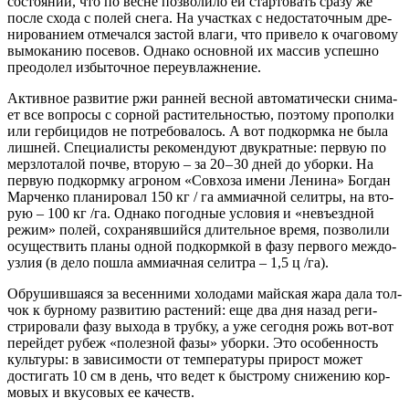
состо­я­нии, что по весне поз­во­ли­ло ей стар­то­вать сра­зу же
после схо­да с полей сне­га. На участ­ках с недо­ста­точ­ным дре­
ни­ро­ва­ни­ем отме­чал­ся застой вла­ги, что при­ве­ло к оча­го­во­му
вымо­ка­нию посе­вов. Одна­ко основ­ной их мас­сив успеш­но
пре­одо­лел избы­точ­ное переувлажнение.
Актив­ное раз­ви­тие ржи ран­ней вес­ной авто­ма­ти­че­ски сни­ма­
ет все вопро­сы с сор­ной рас­ти­тель­но­стью, поэто­му про­пол­ки
или гер­би­ци­дов не потре­бо­ва­лось. А вот под­корм­ка не была
лиш­ней. Спе­ци­а­ли­сты реко­мен­ду­ют дву­крат­ные: первую по
мерз­ло­та­лой поч­ве, вто­рую – за 20 – 30 дней до убор­ки. На
первую под­корм­ку агро­ном «Сов­хо­за име­ни Лени­на» Бог­дан
Мар­чен­ко пла­ни­ро­вал 150 кг / га амми­ач­ной селит­ры, на вто­
рую – 100 кг /га. Одна­ко погод­ные усло­вия и «невъезд­ной
режим» полей, сохра­няв­ший­ся дли­тель­ное вре­мя, поз­во­ли­ли
осу­ще­ствить пла­ны одной под­корм­кой в фазу пер­во­го меж­до­
уз­лия (в дело пошла амми­ач­ная селит­ра – 1,5 ц /га).
Обру­шив­ша­я­ся за весен­ни­ми холо­да­ми май­ская жара дала тол­
чок к бур­но­му раз­ви­тию рас­те­ний: еще два дня назад реги­
стри­ро­ва­ли фазу выхо­да в труб­ку, а уже сего­дня рожь вот-вот
перей­дет рубеж «полез­ной фазы» убор­ки. Это осо­бен­ность
куль­ту­ры: в зави­си­мо­сти от тем­пе­ра­ту­ры при­рост может
дости­гать 10 см в день, что ведет к быст­ро­му сни­же­нию кор­
мо­вых и вку­со­вых ее качеств.