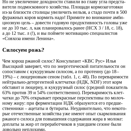
Но не уве­ли­че­ние доход­но­сти ста­ви­ли во гла­ву угла пред­ста­
ви­те­ли под­мос­ков­но­го хозяй­ства. Пло­ща­ди кор­мо­за­го­тов­ки
из-за бли­зо­сти сто­ли­цы уве­ли­чить нель­зя, а ста­до почти в 500
фураж­ных коров кор­мить надо! При­ми­те во вни­ма­ние амби­
ци­оз­ную цель – дове­сти годо­вую про­дук­тив­ность голо­вы уже
не до 10 тыс. л, как пла­ни­ро­ва­лось ранее (НСХ 3 / 18, с. 18),
а до 12 тыс. л (!), и вы пой­ме­те моти­ва­цию спе­ци­а­ли­стов
«Сов­хо­за име­ни Ленина».
Силосуем рожь?
Чем хорош ржа­ной силос? Кон­суль­тант «КВС Рус» Илья
Высоц­кий заве­ря­ет, что по энер­ге­ти­че­ской пита­тель­но­сти он
сопо­ста­вим с куку­руз­ным сило­сом, а по про­те­и­ну (до 18 –
19%) – с люцер­но­вым сеном (табл. 1, с. 48). По пере­ва­ри­мо­сти
ней­траль­но-детер­гент­ной клет­чат­ки (НДК, NDF) этот корм
обста­вит и люцер­ну, и куку­руз­ный силос (сред­ний пока­за­тель
63% про­тив 39 и 54% соот­вет­ствен­но). Пере­ва­ри­мость клет­
чат­ки до 70% откры­ва­ет пре­крас­ные пер­спек­ти­вы по молоч­
но­му жиру: при фер­мен­та­ции НДК обра­зу­ют­ся его пред­ше­
ствен­ни­ки – аце­та­ты и бути­ра­ты. Неуди­ви­тель­но, что неко­то­
рые оте­че­ствен­ные хозяй­ства уже име­ют опыт скарм­ли­ва­ния
ржа­но­го сило­са для повы­ше­ния содер­жа­ния жира в моло­ке:
допла­ты за жир от пере­ра­бот­чи­ков в ушед­шем сезоне были
доволь­но неплохими.