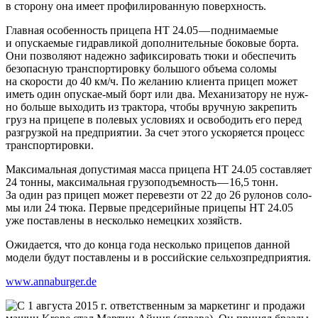
в сто­ро­ну она име­ет про­фи­ли­ро­ван­ную поверхность.
Глав­ная осо­бен­ность при­це­па HT 24.05 — под­ни­ма­е­мые
и опус­ка­е­мые гид­рав­ли­кой допол­ни­тель­ные боко­вые бор­та.
Они поз­во­ля­ют надеж­но зафик­си­ро­вать тюки и обес­пе­чить
без­опас­ную транс­пор­ти­ров­ку боль­шо­го объ­е­ма соло­мы
на ско­ро­сти до 40 км/ч. По жела­нию кли­ен­та при­цеп может
иметь один опус­кае-мый борт или два. Меха­ни­за­то­ру не нуж­
но боль­ше выхо­дить из трак­то­ра, что­бы вруч­ную закре­пить
груз на при­це­пе в поле­вых усло­ви­ях и осво­бо­дить его перед
раз­груз­кой на пред­при­я­тии. За счет это­го уско­ря­ет­ся про­цесс
транспортировки.
Мак­си­маль­ная допу­сти­мая мас­са при­це­па HT 24.05 состав­ля­ет
24 тон­ны, мак­си­маль­ная гру­зо­подъ­ем­ность — 16,5 тонн.
За один раз при­цеп может пере­вез­ти от 22 до 26 руло­нов соло­
мы или 24 тюка. Пер­вые пред­се­рий­ные при­це­пы HT 24.05
уже постав­ле­ны в несколь­ко немец­ких хозяйств.
Ожи­да­ет­ся, что до кон­ца года несколь­ко при­це­пов дан­ной
моде­ли будут постав­ле­ны и в рос­сий­ские сельхозпредприятия.
www.annaburger.de