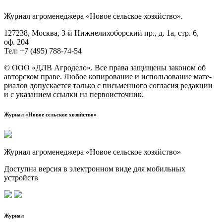
Жур­нал агро­ме­не­дже­ра «Новое сель­ское хозяйство».
127238, Москва, 3‑й Ниж­не­ли­хо­бор­ский пр., д. 1а, стр. 6,
оф. 204
Тел: +7 (495) 788‑74‑54
© ООО «ДЛВ Агро­де­ло». Все пра­ва защи­ще­ны зако­ном об
автор­ском пра­ве. Любое копи­ро­ва­ние и исполь­зо­ва­ние мате­
ри­а­лов допус­ка­ет­ся толь­ко с пись­мен­но­го согла­сия редак­ции
и с ука­за­ни­ем ссыл­ки на первоисточник.
Журнал «Новое сельское хозяйство»
Журнал агроменеджера «Новое сельское хозяйство»
Доступна версия в электронном виде для мобильных
устройств
Журнал