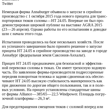
Twitter
Немец­кая фир­ма Annaburger объ­яви­ла о запус­ке в серий­ное
про­из­вод­ство с 1 октяб­ря 2015 года ново­го при­це­па для транс­
пор­ти­ров­ки тюков соло­мы — HT 24.05. Впер­вые он был про­
де­мон­стри­ро­ван широ­кой пуб­ли­ке на выстав­ке AGRA 2015
(23 — 26 апре­ля). Одна­ко рабо­ты по его испы­та­ни­ям и довод­ке
шли с нача­ла это­го года.
Испы­та­ния про­во­ди­лись на базе несколь­ких хозяйств. После
их успеш­но­го завер­ше­ния было при­ня­то реше­ние о запус­ке
при­це­па HT 24.05 в серий­ное про­из­вод­ство на заво­де в горо­де
Анна­бург (феде­раль­ная зем­ля Саксония-Анхальт).
При­цеп HT 24.05 пред­на­зна­чен для без­опас­ной и эффек­тив­
ной пере­воз­ки соло­мы в тюках. Он име­ет трех­ос­ную ходо­вую
часть. По заяв­ле­нию фир­мы-про­из­во­ди­те­ля подрес­со­рен­ные
перед­няя пово­рот­ная тележ­ка и зад­няя сдво­ен­ная ось обес­пе­
чи­ва­ют HT 24.05 высо­кую ста­биль­ность манев­рен­ность как
при дви­же­нии по доро­гам обще­го поль­зо­ва­ния, так и в поле­
вых усло­ви­ях. На при­цеп уста­нов­ле­ны стан­дарт­ные шины
от фир­мы Alliance — 385/65 — 22,5 Windpower. Пло­щадь погру­
зоч­ной плат­фор­мы — 26,3 м².
Для предот­вра­ще­ния сме­ще­ния тюков с соло­мой впе­ред или