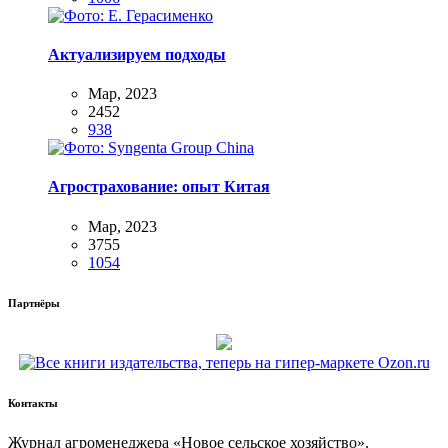
Актуализируем подходы
Мар, 2023
2452
938
Агрострахование: опыт Китая
Мар, 2023
3755
1054
Партнёры
Контакты
Жур­нал агро­ме­не­дже­ра «Новое сель­ское хозяйство».