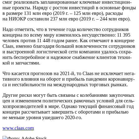
смог реа­ли­зо­вать запла­ни­ро­ван­ные клю­че­вые инве­сти­ци­он­
ные про­ек­ты. Наря­ду с ростом инве­сти­ций в основ­ные фон­ды
в раз­ме­ре 131 млн евро (2019 г. – 125 млн евро), рас­хо­ды
на НИОКР соста­ви­ли 237 млн евро (2019 г. – 244 млн евро).
Надо отме­тить, что в тече­ние года коли­че­ство сотруд­ни­ков
кон­цер­на по все­му миру изме­ни­лось несу­ще­ствен­но: 11 395
чело­век про­тив 11 448 годом ранее. Как отме­ча­ют в кон­церне
Claas, имен­но бла­го­да­ря боль­шой вовле­чен­но­сти сотруд­ни­ков
и выстро­ен­ной логи­сти­че­ской сети ком­па­нии уда­лось сохра­
нить бес­пе­ре­бой­ное и надеж­ное снаб­же­ние кли­ен­тов тех­ни­
кой и запчастями.
Что каса­ет­ся про­гно­зов на 2021‑й, то Claas не исклю­ча­ет нега­
тив­но­го вли­я­ния на обо­рот и при­быль пан­де­мии коро­на­ви­ру­
са и неста­биль­но­сти на меж­ду­на­род­ных тор­го­вых рынках.
Дру­гие рис­ки могут быть свя­за­ны с коле­ба­ни­я­ми заку­поч­ных
цен и изме­не­ни­ем поли­ти­че­ских рамоч­ных усло­вий для сель­
хоз­про­из­во­ди­те­лей в мире. Одна­ко теку­щий финан­со­вый год
кон­церн рас­счи­ты­ва­ет завер­шить с обо­ро­та­ми и при­бы­лью
не мень­ше уров­ня ушед­ше­го 2020‑го.
www.claas.com