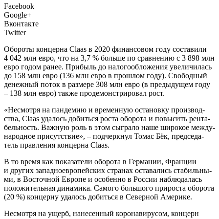
Facebook
Google+
Вконтакте
Twitter
О
боро­ты кон­цер­на Claas в 2020 финан­со­вом году соста­ви­ли
4 042 млн евро, что на 3,7 % боль­ше по срав­не­нию с 3 898 млн
евро годом ранее. При­быль до нало­го­об­ло­же­ния уве­ли­чи­лась
до 158 млн евро (136 млн евро в про­шлом году). Сво­бод­ный
денеж­ный поток в раз­ме­ре 308 млн евро (в преды­ду­щем году
– 138 млн евро) так­же про­де­мон­стри­ро­вал рост.
«Несмот­ря на пан­де­мию и вре­мен­ную оста­нов­ку про­из­вод­
ства, Claas уда­лось добить­ся роста обо­ро­та и повы­сить рен­та­
бель­ность. Важ­ную роль в этом сыг­ра­ло наше широ­кое меж­ду­
на­род­ное при­сут­ствие», – под­черк­нул Томас Бёк, пред­се­да­
тель прав­ле­ния кон­цер­на Claas.
В то вре­мя как пока­за­те­ли обо­ро­та в Гер­ма­нии, Фран­ции
и дру­гих запад­но­ев­ро­пей­ских стра­нах оста­ва­лись ста­биль­ны­
ми, в Восточ­ной Евро­пе и осо­бен­но в Рос­сии наблю­да­лась
поло­жи­тель­ная дина­ми­ка. Само­го боль­шо­го при­ро­ста обо­ро­та
(20 %) кон­цер­ну уда­лось добить­ся в Север­ной Америке.
Несмот­ря на ущерб, нане­сен­ный коро­на­ви­ру­сом, кон­церн