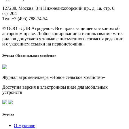
127238, Москва, 3‑й Ниж­не­ли­хо­бор­ский пр., д. 1а, стр. 6,
оф. 204
Тел: +7 (495) 788‑74‑54
© ООО «ДЛВ Агро­де­ло». Все пра­ва защи­ще­ны зако­ном об
автор­ском пра­ве. Любое копи­ро­ва­ние и исполь­зо­ва­ние мате­
ри­а­лов допус­ка­ет­ся толь­ко с пись­мен­но­го согла­сия редак­ции
и с ука­за­ни­ем ссыл­ки на первоисточник.
Журнал «Новое сельское хозяйство»
Журнал агроменеджера «Новое сельское хозяйство»
Доступна версия в электронном виде для мобильных
устройств
Журнал
О журнале