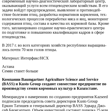
совре­мен­ный науч­но-диа­гно­сти­че­ский лабо­ра­тор­ный центр,
ока­зы­ва­ю­щий услу­ги всем пти­це­вод­че­ским хозяй­ствам. В его
зада­чи вой­дут пре­ду­пре­жде­ние, выяв­ле­ние и про­ти­во­дей­
ствие болез­ням птиц, раз­ра­бот­ка нор­ма­ти­вов корм­ле­ния, тех­
но­ло­ги­че­ских про­цес­сов пере­ра­бот­ки мяса и яиц, мони­то­ринг
содер­жа­ния птиц, соста­ва и каче­ства их кор­мо­вой базы. Кро­ме
того, запла­ни­ро­ва­но созда­ние науч­но-прак­ти­че­ско­го цен­тра
по под­го­тов­ке и повы­ше­нию ква­ли­фи­ка­ции кад­ров в сфе­ре
птицеводства.
В 2017 г. во всех кате­го­ри­ях хозяйств рес­пуб­ли­ки выра­щи­ва­
лось почти 70 млн голов птицы.
Мате­ри­ал:
Интерфакс/НСХ
Аста­на
Семян ста­нет больше
Ком­па­нии Baumgartner Agriculture Science and Service
(BASS) и Kusto Group созда­ют сов­мест­ное пред­при­я­тие по
про­из­вод­ству семян кор­мо­вых куль­тур в Казахстане.
Мемо­ран­дум о наме­ре­ни­ях по созда­нию пред­при­я­тия Kazseed
под­пи­са­ли пред­се­да­тель сове­та дирек­то­ров Kusto Group
Еркин Тати­шев и гене­раль­ный дирек­тор BASS Эдвард Джо­
сеф Баум­гарт­нер. Объ­ем инве­сти­ций соста­вит поряд­ка 25 млн