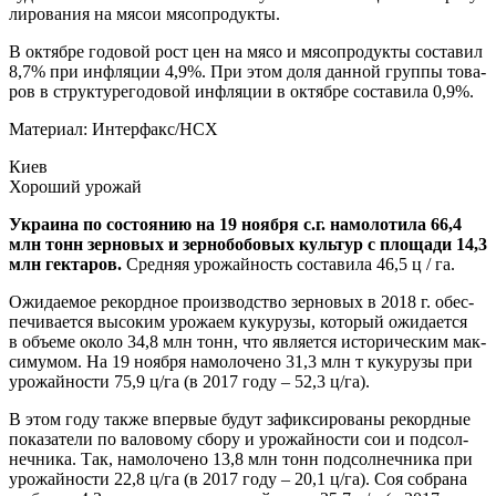
ли­ро­ва­ния на мясои мясопродукты.
В октяб­ре годо­вой рост цен на мясо и мясо­про­дук­ты соста­вил
8,7% при инфля­ции 4,9%. При этом доля дан­ной груп­пы това­
ров в струк­ту­ре­го­до­вой инфля­ции в октяб­ре соста­ви­ла 0,9%.
Мате­ри­ал:
Интерфакс/НСХ
Киев
Хоро­ший урожай
Укра­и­на по состо­я­нию на 19 нояб­ря с.г. намо­ло­ти­ла 66,4
млн тонн зер­но­вых и зер­но­бо­бо­вых куль­тур с пло­ща­ди 14,3
млн гек­та­ров.
Сред­няя уро­жай­ность соста­ви­ла 46,5 ц / га.
Ожи­да­е­мое рекорд­ное про­из­вод­ство зер­но­вых в 2018 г. обес­
пе­чи­ва­ет­ся высо­ким уро­жа­ем куку­ру­зы, кото­рый ожи­да­ет­ся
в объ­е­ме око­ло 34,8 млн тонн, что явля­ет­ся исто­ри­че­ским мак­
си­му­мом. На 19 нояб­ря намо­ло­че­но 31,3 млн т куку­ру­зы при
уро­жай­но­сти 75,9 ц/га (в 2017 году – 52,3 ц/га).
В этом году так­же впер­вые будут зафик­си­ро­ва­ны рекорд­ные
пока­за­те­ли по вало­во­му сбо­ру и уро­жай­но­сти сои и под­сол­
неч­ни­ка. Так, намо­ло­че­но 13,8 млн тонн под­сол­неч­ни­ка при
уро­жай­но­сти 22,8 ц/га (в 2017 году – 20,1 ц/га). Соя собра­на