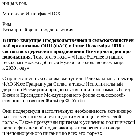
ни­цы в год.
Мате­ри­ал:
Интерфакс/НСХ
Рим
Все­мир­ный день продовольствия
В штаб-квар­ти­ре Про­до­воль­ствен­ной и сель­ско­хо­зяй­ствен­
ной орга­ни­за­ции ООН (ФАО) в Риме 16 октяб­ря 2018 г.
состо­я­лась цере­мо­ния празд­но­ва­ния Все­мир­но­го дня про­
до­воль­ствия.
Тема это­го года – «Наше буду­щее в наших
руках: мы можем добить­ся Нуле­во­го голо­да во всем мире
к 2030 году».
С при­вет­ствен­ным сло­вом высту­пи­ли Гене­раль­ный дирек­тор
ФАО Жозе Гра­ци­а­ну да Сил­ва, а так­же Испол­ни­тель­ный
дирек­тор Все­мир­ной про­до­воль­ствен­ной про­грам­мы Дэвид
Биз­ли и Пре­зи­дент Меж­ду­на­род­но­го фон­да сель­ско­хо­зяй­
ствен­но­го раз­ви­тия Жиль­бер Ф. Унгбо.
Они под­черк­ну­ли насто­я­тель­ную необ­хо­ди­мость акти­ви­зи­ро­
вать сов­мест­ные уси­лия по дости­же­нию цели «Нуле­вой
голод». Так­же про­зву­ча­ли при­зы­вы к уси­ле­нию поли­ти­че­ской
воли и финан­со­вой под­держ­ки для иско­ре­не­ния голо­да
и непол­но­цен­но­го пита­ния во всех его формах.