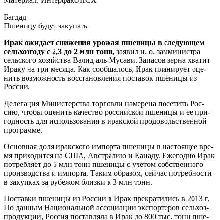
Мате­ри­ал:
Интерфакс/НСХ
Баг­дад
Пше­ни­цу будут закупать
Ирак ожи­да­ет сни­же­ния уро­жая пше­ни­цы в сле­ду­ю­щем
сель­хоз­го­ду с 2,3 до 2 млн тонн,
заявил и. о. зам­ми­ни­стра
сель­ско­го хозяй­ства Валид аль-Муса­ви. Запа­сов зер­на хва­тит
Ира­ку на три меся­ца. Как сооб­ща­лось, Ирак пла­ни­ру­ет оце­
нить воз­мож­ность вос­ста­нов­ле­ния поста­вок пше­ни­цы из
России.
Деле­га­ция Мини­стер­ства тор­гов­ли наме­ре­на посе­тить Рос­
сию, что­бы оце­нить каче­ство рос­сий­ской пше­ни­цы и ее при­
год­ность для исполь­зо­ва­ния в ирак­ской про­до­воль­ствен­ной
программе.
Основ­ная доля ирак­ско­го импор­та пше­ни­цы в насто­я­щее вре­
мя при­хо­дит­ся на США, Австра­лию и Кана­ду. Еже­год­но Ирак
потреб­ля­ет до 5 млн тонн пше­ни­цы с уче­том соб­ствен­но­го
про­из­вод­ства и импор­та. Таким обра­зом, сей­час потреб­но­сти
в закуп­ках за рубе­жом близ­ки к 3 млн тонн.
Постав­ки пше­ни­цы из Рос­сии в Ирак пре­кра­ти­лись в 2013 г.
По дан­ным Наци­о­наль­ной ассо­ци­а­ции экс­пор­те­ров сель­хоз­
про­дук­ции, Рос­сия постав­ля­ла в Ирак до 800 тыс. тонн пше­