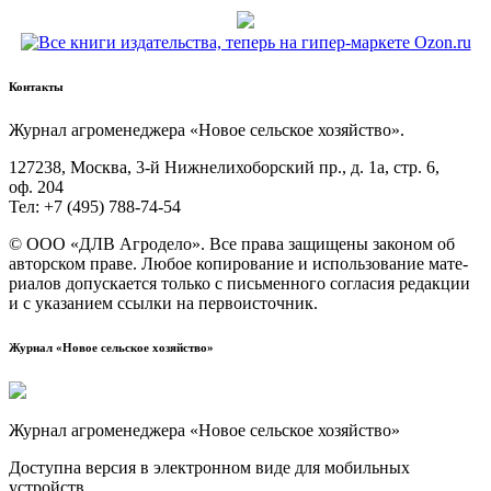
Контакты
Жур­нал агро­ме­не­дже­ра «Новое сель­ское хозяйство».
127238, Москва, 3‑й Ниж­не­ли­хо­бор­ский пр., д. 1а, стр. 6,
оф. 204
Тел: +7 (495) 788‑74‑54
© ООО «ДЛВ Агро­де­ло». Все пра­ва защи­ще­ны зако­ном об
автор­ском пра­ве. Любое копи­ро­ва­ние и исполь­зо­ва­ние мате­
ри­а­лов допус­ка­ет­ся толь­ко с пись­мен­но­го согла­сия редак­ции
и с ука­за­ни­ем ссыл­ки на первоисточник.
Журнал «Новое сельское хозяйство»
Журнал агроменеджера «Новое сельское хозяйство»
Доступна версия в электронном виде для мобильных
устройств