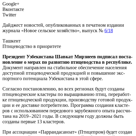
Google+
Вконтакте
Twitter
Дай­джест ново­стей, опуб­ли­ко­ван­ных в печат­ном изда­нии
жур­на­ла «Новое сель­ское хозяй­ство», выпуск №
6/18
Таш­кент
Пти­це­вод­ство в приоритете
Пре­зи­дент Узбе­ки­ста­на Шав­кат Мир­зи­е­ев под­пи­сал поста­
нов­ле­ние о мерах по раз­ви­тию пти­це­вод­ства в рес­пуб­ли­ке.
Доку­мент направ­лен на ста­биль­ное обес­пе­че­ние насе­ле­ния
доступ­ной пти­це­вод­че­ской про­дук­ци­ей и повы­ше­ние экс­
порт­но­го потен­ци­а­ла Узбе­ки­ста­на в этой сфере.
Соглас­но поста­нов­ле­нию, во всех реги­о­нах будут созда­ны
пти­це­вод­че­ские кла­сте­ры по выра­щи­ва­нию птиц, пере­ра­бот­
ке пти­це­вод­че­ской про­дук­ции, про­из­вод­ству гото­вой про­дук­
ции и ее достав­ке потре­би­те­лю. Про­грам­ма созда­ния кла­сте­
ров с исполь­зо­ва­ни­ем пере­до­во­го зару­беж­но­го опы­та рас­счи­
та­на на 2019 – 2021 годы. В сле­ду­ю­щем году долж­ны быть
созда­ны пер­вые 13 кластеров.
При ассо­ци­а­ции «Пар­ран­да­са­но­ат» (Пти­це­пром) будет создан