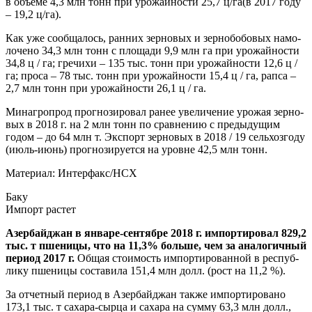
в объ­е­ме 4,3 млн тонн при уро­жай­но­сти 25,7 ц/га(в 2017 году
– 19,2 ц/га).
Как уже сооб­ща­лось, ран­них зер­но­вых и зер­но­бо­бо­вых намо­
ло­че­но 34,3 млн тонн с пло­ща­ди 9,9 млн га при уро­жай­но­сти
34,8 ц / га; гре­чи­хи – 135 тыс. тонн при уро­жай­но­сти 12,6 ц /
га; про­са – 78 тыс. тонн при уро­жай­но­сти 15,4 ц / га, рап­са –
2,7 млн тонн при уро­жай­но­сти 26,1 ц / га.
Мина­г­ро­прод про­гно­зи­ро­вал ранее уве­ли­че­ние уро­жая зер­но­
вых в 2018 г. на 2 млн тонн по срав­не­нию с преды­ду­щим
годом – до 64 млн т. Экс­порт зер­но­вых в 2018 / 19 сель­хоз­го­ду
(июль-июнь) про­гно­зи­ру­ет­ся на уровне 42,5 млн тонн.
Мате­ри­ал:
Интерфакс/НСХ
Баку
Импорт рас­тет
Азер­бай­джан в янва­ре-сен­тяб­ре 2018 г. импор­ти­ро­вал 829,2
тыс. т пше­ни­цы, что на 11,3% боль­ше, чем за ана­ло­гич­ный
пери­од 2017 г.
Общая сто­и­мость импор­ти­ро­ван­ной в рес­пуб­
ли­ку пше­ни­цы соста­ви­ла 151,4 млн долл. (рост на 11,2 %).
За отчет­ный пери­од в Азер­бай­джан так­же импор­ти­ро­ва­но
173,1 тыс. т саха­ра-сыр­ца и саха­ра на сум­му 63,3 млн долл.,