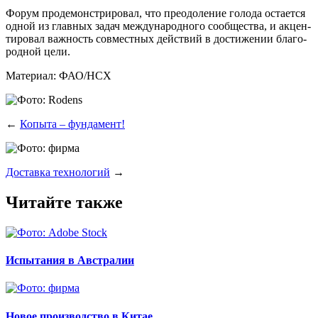
Форум про­де­мон­стри­ро­вал, что пре­одо­ле­ние голо­да оста­ет­ся
одной из глав­ных задач меж­ду­на­род­но­го сооб­ще­ства, и акцен­
ти­ро­вал важ­ность сов­мест­ных дей­ствий в дости­же­нии бла­го­
род­ной цели.
Мате­ри­ал:
ФАО/НСХ
←
Копыта – фундамент!
Доставка технологий
→
Читайте также
Испытания в Австралии
Новое производство в Китае