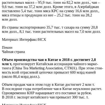
рас­ти­тель­ных масел – 95,9 тыс. тонн на 82,2 млн долл., чая –
9,6 тыс. тонн на 37,2 млн долл. Кро­ме это­го, в Азер­бай­джан
постав­ле­но 5,4 тыс. тонн мяса КРС на сум­му 16,6 млн долл.,
мяса пти­цы и про­дук­ции из нее – 25,2 тыс. тонн на 28,2
млн долл.
Из стра­ны экс­пор­ти­ро­ва­но 35,7 тыс. т саха­ра на сум­му 20,8
млн долл., 8,1 тыс. тонн рас­ти­тель­ных масел на 7,0 млн долл.
Мате­ри­ал:
Интерфакс/НСХ
Пекин
Чай­ная страна
Объ­ем про­из­вод­ства чая в Китае в 2018 г. достиг­нет 2,8
млн т,
про­гно­зи­ру­ет Китай­ская ассо­ци­а­ция чай­но­го мар­ке­
тин­га (China Tea Marketing Association, CTMA). При этом сто­и­
мость всей отрас­ле­вой цепоч­ки пре­вы­сит 600 млрд юаней
(око­ло 86,4 млрд долл.).
Объ­ем про­даж чая в этом году в Китае достиг­нет 2 млн т.
В послед­ние годы потреб­ле­ние чая в Китае неуклон­но рас­тет.
Одно­вре­мен­но КНР нара­щи­ва­ет его постав­ки за рубеж.
В 2018 г. экс­порт китай­ско­го чая пре­вы­сит 300 тыс. т.