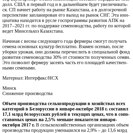
долл. США в пер­вый год и в даль­ней­шем будет уве­ли­чи­вать­
ся. СП нач­нет рабо­ту на рын­ке Казах­ста­на, а в дол­го­сроч­ной
пер­спек­ти­ве запла­ни­ро­ван его выход на рынок СНГ. Эта ини­
ци­а­ти­ва нахо­дит­ся в рус­ле гос­про­грам­мы раз­ви­тия АПК на
2017 – 2021 гг. по под­держ­ке семе­но­вод­ства, рабо­ту по кото­рой
ведет Мин­сель­хоз Казахстана.
Начи­ная с вес­ны сле­ду­ю­ще­го года фер­ме­ры смо­гут полу­чать
семе­на основ­ных куль­тур бес­плат­но. Вза­мен осе­нью, после
убор­ки уро­жая, они долж­ны пере­чис­лить в спе­ци­аль­ной фонд
раз­ви­тия семе­но­вод­ства 30% от сто­и­мо­сти полу­чен­ных семян.
Это поз­во­лит фер­ме­ру засе­ять часть его пло­ща­дей каче­ствен­
ны­ми семенами.
Мате­ри­ал:
Интерфакс/НСХ
Минск
Сни­же­ние производства
Объ­ем про­из­вод­ства сель­хоз­про­дук­ции в хозяй­ствах всех
кате­го­рий в Бело­рус­сии в янва­ре-октяб­ре 2018 г. соста­вил
17,1 млрд бело­рус­ских руб­лей в теку­щих ценах, что в сопо­
ста­ви­мых ценах на 2,5% мень­ше пока­за­те­ля янва­ря-
октяб­ря 2017 г.
В сель­ско­хо­зяй­ствен­ных орга­ни­за­ци­ях объ­ем
про­из­вод­ства про­дук­ции умень­шил­ся на 2,9% – до 13,6 млрд