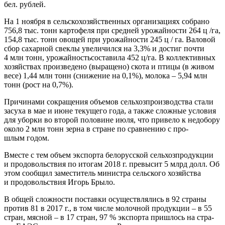
бел. рублей.
На 1 нояб­ря в сель­ско­хо­зяй­ствен­ных орга­ни­за­ци­ях собра­но
756,8 тыс. тонн кар­то­фе­ля при сред­ней уро­жай­но­сти 264 ц /га,
154,8 тыс. тонн ово­щей при уро­жай­но­сти 245 ц / га. Вало­вой
сбор сахар­ной свек­лы уве­ли­чил­ся на 3,3% и достиг почти
4 млн тонн, уро­жай­ность­со­ста­ви­ла 452 ц/га. В кол­лек­тив­ных
хозяй­ствах про­из­ве­де­но (выра­ще­но) ско­та и пти­цы (в живом
весе) 1,44 млн тонн (сни­же­ние на 0,1%), моло­ка – 5,94 млн
тонн (рост на 0,7%).
При­чи­на­ми сокра­ще­ния объ­е­мов сель­хоз­про­из­вод­ства ста­ли
засу­ха в мае и июне теку­ще­го года, а так­же слож­ные усло­вия
для убор­ки во вто­рой поло­вине июля, что при­ве­ло к недо­бо­ру
око­ло 2 млн тонн зер­на в стране по срав­не­нию с про­
шлым годом.
Вме­сте с тем объ­ем экс­пор­та бело­рус­ской сель­хоз­про­дук­ции
и про­до­воль­ствия по ито­гам 2018 г. пре­вы­сит 5 млрд долл. Об
этом сооб­щил заме­сти­тель мини­стра сель­ско­го хозяй­ства
и про­до­воль­ствия Игорь Брыло.
В общей слож­но­сти постав­ки осу­ществ­ля­лись в 92 стра­ны
про­тив 81 в 2017 г., в том чис­ле молоч­ной про­дук­ции – в 55
стран, мяс­ной – в 17 стран, 97 % экс­пор­та при­шлось на стра­