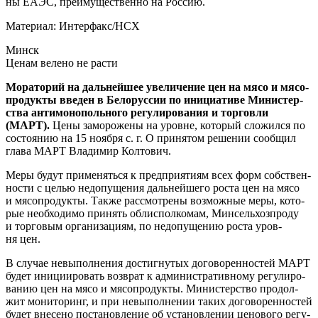
ны ЕАЭС, пре­иму­ще­ствен­но на Россию.
Мате­ри­ал:
Интерфакс/НСХ
Минск
Ценам веле­но не расти
Мора­то­рий на даль­ней­шее уве­ли­че­ние цен на мясо и мясо­
про­дук­ты вве­ден в Бело­рус­сии по ини­ци­а­ти­ве Мини­стер­
ства анти­мо­но­поль­но­го регу­ли­ро­ва­ния и тор­гов­ли
(МАРТ).
Цены замо­ро­же­ны на уровне, кото­рый сло­жил­ся по
состо­я­нию на 15 нояб­ря с. г. О при­ня­том реше­нии сооб­щил
гла­ва МАРТ Вла­ди­мир Колтович.
Меры будут при­ме­нять­ся к пред­при­я­ти­ям всех форм соб­ствен­
но­сти с целью недо­пу­ще­ния даль­ней­ше­го роста цен на мясо
и мясо­про­дук­ты. Так­же рас­смот­ре­ны воз­мож­ные меры, кото­
рые необ­хо­ди­мо при­нять обл­ис­пол­ко­мам, Мин­сель­хоз­про­ду
и тор­го­вым орга­ни­за­ци­ям, по недо­пу­ще­нию роста уров­
ня цен.
В слу­чае невы­пол­не­ния достиг­ну­тых дого­во­рен­но­стей МАРТ
будет ини­ци­и­ро­вать воз­врат к адми­ни­стра­тив­но­му регу­ли­ро­
ва­нию цен на мясо и мясо­про­дук­ты. Мини­стер­ство про­дол­
жит мони­то­ринг, и при невы­пол­не­нии таких дого­во­рен­но­стей
будет вне­се­но поста­нов­ле­ние об уста­нов­ле­нии цено­во­го регу­