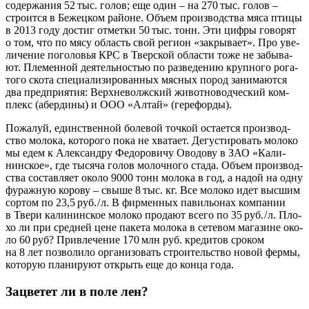
содер­жа­ния 52 тыс. голов; еще один – на 270 тыс. голов –
стро­ит­ся в Бежец­ком рай­оне. Объ­ем про­из­вод­ства мяса пти­цы
в 2013 году достиг отмет­ки 50 тыс. тонн. Эти циф­ры гово­рят
о том, что по мясу область свой реги­он «закры­ва­ет». Про уве­
ли­че­ние пого­ло­вья КРС в Твер­ской обла­сти тоже не забы­ва­
ют. Пле­мен­ной дея­тель­но­стью по раз­ве­де­нию круп­но­го рога­
то­го ско­та спе­ци­а­ли­зи­ро­ван­ных мяс­ных пород зани­ма­ют­ся
два пред­при­я­тия: Верх­неволжский живот­но­вод­че­ский ком­
плекс (абер­ди­ны) и ООО «Алтай» (гере­фор­ды).
Пожа­луй, един­ствен­ной боле­вой точ­кой оста­ет­ся про­из­вод­
ство моло­ка, кото­ро­го пока не хва­та­ет. Дегу­сти­ро­вать моло­ко
мы едем к Алек­сан­дру Федо­ро­ви­чу Ово­до­ву в ЗАО «Кали­
нин­ское», где тыся­ча голов молоч­но­го ста­да. Объ­ем про­из­вод­
ства состав­ля­ет око­ло 9000 тонн моло­ка в год, а надой на одну
фураж­ную коро­ву – свы­ше 8 тыс. кг. Все моло­ко идет выс­шим
сор­том по 23,5 руб. / л. В фир­мен­ных пави­льо­нах ком­па­нии
в Тве­ри кали­нин­ское моло­ко про­да­ют все­го по 35 руб. / л. Пло­
хо ли при сред­ней цене паке­та моло­ка в сете­вом мага­зине око­
ло 60 руб? При­вле­че­ние 170 млн руб. кре­ди­тов сро­ком
на 8 лет поз­во­ли­ло орга­ни­зо­вать стро­и­тель­ство новой фер­мы,
кото­рую пла­ни­ру­ют открыть еще до кон­ца года.
Зацветет ли в поле лен?