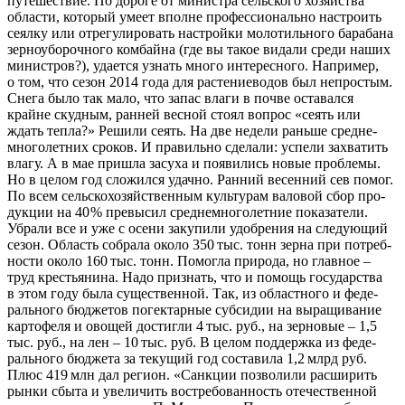
путе­ше­ствие. По доро­ге от мини­стра сель­ско­го хозяй­ства
обла­сти, кото­рый уме­ет вполне про­фес­си­о­наль­но настро­ить
сеял­ку или отре­гу­ли­ро­вать настрой­ки моло­тиль­но­го бара­ба­на
зер­но­убо­роч­но­го ком­бай­на (где вы такое вида­ли сре­ди наших
мини­стров?), уда­ет­ся узнать мно­го инте­рес­но­го. Напри­мер,
о том, что сезон 2014 года для рас­те­ние­во­дов был непро­стым.
Сне­га было так мало, что запас вла­ги в поч­ве оста­вал­ся
крайне скуд­ным, ран­ней вес­ной сто­ял вопрос «сеять или
ждать теп­ла?» Реши­ли сеять. На две неде­ли рань­ше сред­не­
мно­го­лет­них сро­ков. И пра­виль­но сде­ла­ли: успе­ли захва­тить
вла­гу. А в мае при­шла засу­ха и появи­лись новые про­бле­мы.
Но в целом год сло­жил­ся удач­но. Ран­ний весен­ний сев помог.
По всем сельс­кохозяйственным куль­ту­рам вало­вой сбор про­
дук­ции на 40 % пре­вы­сил сред­не­мно­го­лет­ние пока­за­те­ли.
Убра­ли все и уже с осе­ни заку­пи­ли удоб­ре­ния на сле­ду­ю­щий
сезон. Область собра­ла око­ло 350 тыс. тонн зер­на при потреб­
но­сти око­ло 160 тыс. тонн. Помог­ла при­ро­да, но глав­ное –
труд кре­стья­ни­на. Надо при­знать, что и помощь госу­дар­ства
в этом году была суще­ствен­ной. Так, из област­но­го и феде­
раль­но­го бюд­же­тов погек­тар­ные суб­си­дии на выра­щи­ва­ние
кар­то­фе­ля и ово­щей достиг­ли 4 тыс. руб., на зер­но­вые – 1,5
тыс. руб., на лен – 10 тыс. руб. В целом под­держ­ка из феде­
раль­но­го бюд­же­та за теку­щий год соста­ви­ла 1,2 млрд руб.
Плюс 419 млн дал реги­он. «Санк­ции поз­во­ли­ли рас­ши­рить
рын­ки сбы­та и уве­ли­чить вос­тре­бо­ван­ность оте­че­ствен­ной