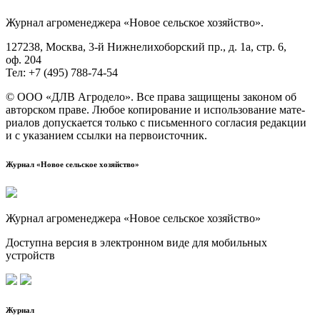
Жур­нал агро­ме­не­дже­ра «Новое сель­ское хозяйство».
127238, Москва, 3‑й Ниж­не­ли­хо­бор­ский пр., д. 1а, стр. 6,
оф. 204
Тел: +7 (495) 788‑74‑54
© ООО «ДЛВ Агро­де­ло». Все пра­ва защи­ще­ны зако­ном об
автор­ском пра­ве. Любое копи­ро­ва­ние и исполь­зо­ва­ние мате­
ри­а­лов допус­ка­ет­ся толь­ко с пись­мен­но­го согла­сия редак­ции
и с ука­за­ни­ем ссыл­ки на первоисточник.
Журнал «Новое сельское хозяйство»
Журнал агроменеджера «Новое сельское хозяйство»
Доступна версия в электронном виде для мобильных
устройств
Журнал