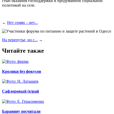
стью ока­за­ния гос­под­держ­ки и про­ду­ман­ной соци­аль­ной
поли­ти­кой на селе.
←
Нет семян – нет...
На перепутье, но с...
→
Читайте также
Кролики без фокусов
Сафлоровый (к)рай
Баранину посчитали