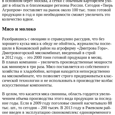
в основ­ном берет Москва, а сет­ки с обыч­ным кар­то­фе­лем ухо­
дят в область и близ­ле­жа­щие реги­о­ны Рос­сии. Сего­дня «Тверь
Агро­пром» постав­ля­ет на рынок око­ло 100 тыс. тонн гото­вой
про­дук­ции в год и при необ­хо­ди­мо­сти смо­жет уве­ли­чить это
коли­че­ство вдвое.
Мясо и молоко
Разо­брав­шись с ово­ща­ми и спра­вед­ли­во рас­су­див, что без
хоро­ше­го кус­ка мяса к обе­ду не обой­тись, жур­на­ли­сты поспе­
ши­ли в Кона­ков­ский рай­он на агро­фир­му «Дмит­ро­ва Гора».
Дмит­ро­во­гор­ский мясо­ком­би­нат, вве­ден­ный в строй
в 2012 году, – это 2000 тонн гото­вой про­дук­ции в месяц.
В пла­нах ком­па­нии – уве­ли­чить про­из­вод­ствен­ные мощ­но­сти
как мини­мум в три раза. Мясо постав­ля­ет­ся из соб­ствен­но­го
хозяй­ства и хла­до­бой­ни, кото­рая нахо­дит­ся непо­сред­ствен­но
на мясо­ком­би­на­те, что поз­во­ля­ет стро­го при­дер­жи­вать­ся клас­
си­че­ской тех­но­ло­гии и не исполь­зо­вать в про­из­вод­стве кол­бас
искус­ствен­ные компоненты.
В целом, что каса­ет­ся мяса сви­ни­ны, область гор­дит­ся уве­ли­
че­ни­ем объ­е­ма про­из­вод­ства это­го вида про­дук­ции за послед­
ние годы. Если в 2009 году пого­ло­вье сви­ней насчи­ты­ва­ло 88
тыс. шт., то сего­дня – 200 тысяч. В 2013 году в Ржев­ском рай­
оне вве­ден в экс­плу­а­та­цию сви­но­ком­плекс еди­но­вре­мен­но­го