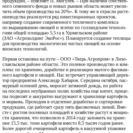
про­дук­ции, – пояс­ня­ет П. Мигу­лев. – При нали­чии соб­ствен­
но­го семен­но­го фон­да и новых рын­ков область может уве­ли­
чить объ­ем про­из­вод­ства на 20 %». К тому же в отрас­ли рас­те­
ние­вод­ства реа­ли­зу­ет­ся ряд инве­сти­ци­он­ных про­ек­тов,
напри­мер созда­ние совре­мен­но­го теп­лич­но­го ком­плек­са
по выра­щи­ва­нию ово­щей и зеле­ни по гол­ланд­ским тех­но­ло­
ги­ям общей пло­ща­дью 5,5 га в Удо­мель­ском рай­оне
(ЗАО «Агрохолдинг­ Эко­Рос»). Пла­ни­ру­ет­ся созда­ние теп­ли­цы
для про­из­вод­ства эко­ло­ги­че­ски чистых ово­щей на осно­ве
япон­ских технологий.
Пер­вая оста­нов­ка на пути – ООО «Тверь Агро­пром» в Лихо­
славль­ском рай­оне обла­сти. Это поле­вое про­из­вод­ство и ком­
плекс по хра­не­нию, дора­бот­ке и реа­ли­за­ции мыто­го фасо­ван­
но­го кар­то­фе­ля и ово­щей. Нас встре­ча­ет управ­ля­ю­щий дирек­
тор пред­при­я­тия Алек­сандр Хаба­ров. Сере­ди­на октяб­ря, пас­
мур­ный осен­ний день, моро­сит затяж­ной дождь, но рабо­та
на послед­них неуб­ран­ных полях хозяй­ства еще кипит, при­це­
пы под­во­зят и акку­рат­но выгру­жа­ют в хра­ни­ли­ще кар­то­фель
и мор­ковь. Про­хо­дим в отде­ле­ние дора­бот­ки и сор­ти­ров­ки
про­дук­ции, где рабо­та­ет сра­зу пять фасо­воч­ных линий. Вме­
сте с ростом посев­ных пло­ща­дей в хозяй­стве рас­тут и мощ­но­
сти хра­не­ния, что поз­во­ли­ло в 2014 году зало­жить на хра­не­
ние 15,5 тыс. тонн кар­то­фе­ля вме­сто 8,5 тысяч годом ранее.
Более доро­гой очи­щен­ный кар­то­фель в ваку­ум­ной упа­ков­ке