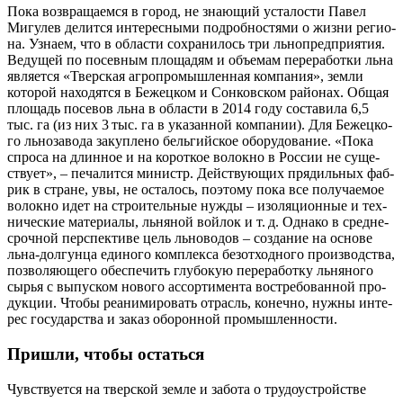
Пока воз­вра­ща­ем­ся в город, не зна­ю­щий уста­ло­сти Павел
Мигу­лев делит­ся инте­рес­ны­ми подроб­но­стя­ми о жиз­ни реги­о­
на. Узна­ем, что в обла­сти сохра­ни­лось три льно­пред­при­я­тия.
Веду­щей по посев­ным пло­ща­дям и объ­е­мам пере­ра­бот­ки льна
явля­ет­ся «Твер­ская агро­про­мыш­лен­ная ком­па­ния», зем­ли
кото­рой нахо­дят­ся в Бежец­ком и Сон­ков­ском рай­о­нах. Общая
пло­щадь посе­вов льна в обла­сти в 2014 году соста­ви­ла 6,5
тыс. га (из них 3 тыс. га в ука­зан­ной ком­па­нии). Для Бежец­ко­
го льно­за­во­да закуп­ле­но бель­гий­ское обо­ру­до­ва­ние. «Пока
спро­са на длин­ное и на корот­кое волок­но в Рос­сии не суще­
ству­ет», – печа­лит­ся министр. Дей­ству­ю­щих пря­диль­ных фаб­
рик в стране, увы, не оста­лось, поэто­му пока все полу­ча­е­мое
волок­но идет на стро­и­тель­ные нуж­ды – изо­ля­ци­он­ные и тех­
ни­че­ские мате­ри­а­лы, льня­ной вой­лок и т. д. Одна­ко в сред­не­
сроч­ной пер­спек­ти­ве цель льно­во­дов – созда­ние на осно­ве
льна-дол­гун­ца еди­но­го ком­плек­са без­от­ход­но­го про­из­вод­ства,
поз­во­ля­ю­ще­го обес­пе­чить глу­бо­кую пере­ра­бот­ку льня­но­го
сырья с выпус­ком ново­го ассор­ти­мен­та вос­тре­бо­ван­ной про­
дук­ции. Что­бы реани­ми­ро­вать отрасль, конеч­но, нуж­ны инте­
рес госу­дар­ства и заказ обо­рон­ной промышленности.
Пришли, чтобы остаться
Чув­ству­ет­ся на твер­ской зем­ле и забо­та о тру­до­устрой­стве