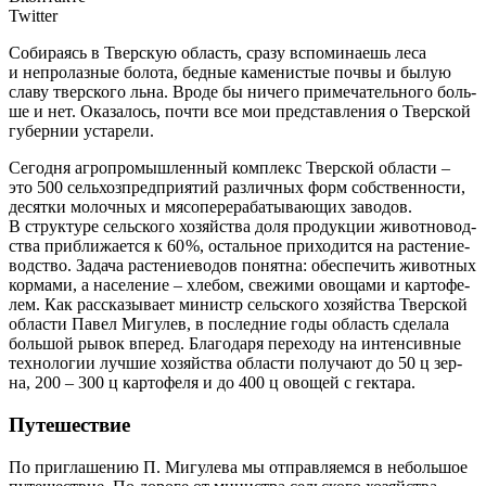
Twitter
Соби­ра­ясь в Твер­скую область, сра­зу вспо­ми­на­ешь леса
и непро­лаз­ные боло­та, бед­ные каме­ни­стые поч­вы и былую
сла­ву твер­ско­го льна. Вро­де бы ниче­го при­ме­ча­тель­но­го боль­
ше и нет. Ока­за­лось, почти все мои пред­став­ле­ния о Тверс­кой
губер­нии устарели.
С
егод­ня агро­про­мыш­лен­ный ком­плекс Твер­ской обла­сти –
это 500 сель­хоз­пред­при­я­тий раз­лич­ных форм соб­ствен­но­сти,
десят­ки молоч­ных и мясо­пе­ре­ра­ба­ты­ва­ю­щих заво­дов.
В струк­ту­ре сель­ско­го хозяй­ства доля про­дук­ции живот­но­вод­
ства при­бли­жа­ет­ся к 60 %, осталь­ное при­хо­дит­ся на рас­те­ние­
вод­ство. Зада­ча рас­те­ние­во­дов понят­на: обес­пе­чить живот­ных
кор­ма­ми, а насе­ле­ние – хле­бом, све­жи­ми ово­ща­ми и кар­то­фе­
лем. Как рас­ска­зы­ва­ет министр сель­ско­го хозяй­ства Твер­ской
обла­сти Павел Мигу­лев, в послед­ние годы область сде­ла­ла
боль­шой рывок впе­ред. Бла­го­да­ря пере­хо­ду на интен­сив­ные
тех­но­ло­гии луч­шие хозяй­ства обла­сти полу­ча­ют до 50 ц зер­
на, 200 – 300 ц кар­то­фе­ля и до 400 ц ово­щей с гектара.
Путешествие
По при­гла­ше­нию П. Мигу­ле­ва мы отправ­ляемся в неболь­шое