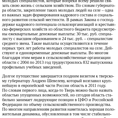
моло­дых спе­ци­а­ли­стов, кото­рые вопре­ки все­му реши­ли свя­
зать свою жизнь с сель­ским хозяй­ством. По сло­вам губер­на­то­
ра обла­сти, закреп­ле­ние таких моло­дых людей на селе – одна
из важ­ных задач фор­ми­ро­ва­ния кад­ро­во­го соста­ва и соци­аль­
но­го раз­ви­тия сель­ской мест­но­сти. В рам­ках Зако­на о гос­под­
держ­ке кад­ро­во­го потен­ци­а­ла сель­хоз­ор­га­ни­за­ций и кре­стьян­
ско-фер­мер­ских хозяйств из област­но­го бюд­же­та преду­смот­ре­
ны еже­квар­таль­ные денеж­ные выпла­ты: 30 тыс. руб. спе­ци­а­
ли­сту с выс­шим обра­зо­ва­ни­ем и 24 тыс. руб. – спе­ци­а­ли­стам
сред­не­го зве­на. Такие выпла­ты осу­ществ­ля­ют­ся в тече­ние
пер­вых трех лет рабо­ты моло­дых спе­ци­а­ли­стов на селе. Дей­
ству­ют и еди­но­вре­мен­ные денеж­ные выпла­ты. Во мно­гом
бла­го­да­ря этим мерам в сель­ско­хо­зяй­ствен­ные орга­ни­за­ции
обла­сти с 2004 по 2013 год тру­до­устро­и­лось 832 выпуск­ни­ка
про­филь­ных учеб­ных заведений.
Дол­гое путе­ше­ствие завер­ша­ет­ся позд­ним визи­том к твер­ско­
му губер­на­то­ру Андрею Шеве­ле­ву, кото­рый воз­гла­вил круп­
ней­шую в евро­пей­ской части Рос­сии область в 2011 году.
По сло­вам пер­во­го лица, когда‑то Тверь мож­но было назвать
обла­стью упу­щен­ных воз­мож­но­стей, но сего­дня область ста­
биль­но зани­ма­ет лиди­ру­ю­щие пози­ции в ЦФО и Рос­сий­ской
Феде­ра­ции по объ­е­му сель­ско­хо­зяй­ствен­но­го про­из­вод­ства.
По мно­гим направ­ле­ни­ям раз­ви­тия наме­ти­лась хоро­шая поло­
жи­тель­ная дина­ми­ка, обу­слов­лен­ная в том чис­ле ста­биль­но­