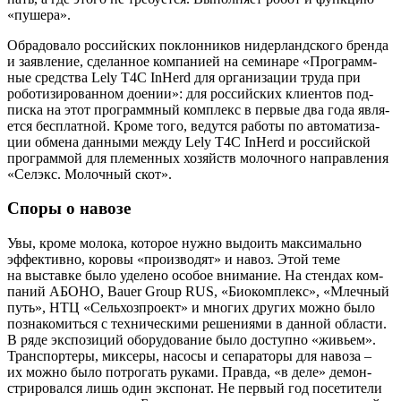
«пуше­ра».
Обра­до­ва­ло рос­сий­ских поклон­ни­ков нидер­ланд­ско­го брен­да
и заяв­ле­ние, сде­лан­ное ком­па­ни­ей на семи­на­ре «Про­грамм­
ные сред­ства Lely T4C InHerd для орга­ни­за­ции тру­да при
робо­ти­зи­ро­ван­ном дое­нии»: для рос­сий­ских кли­ен­тов под­
пис­ка на этот про­грамм­ный ком­плекс в пер­вые два года явля­
ет­ся бес­плат­ной. Кро­ме того, ведут­ся рабо­ты по авто­ма­ти­за­
ции обме­на дан­ны­ми меж­ду Lely T4C InHerd и рос­сий­ской
про­грам­мой для пле­мен­ных хозяйств молоч­но­го направ­ле­ния
«Сел­экс. Молоч­ный скот».
Споры о навозе
Увы, кро­ме моло­ка, кото­рое нуж­но выдо­ить мак­си­маль­но
эффек­тив­но, коро­вы «про­из­во­дят» и навоз. Этой теме
на выстав­ке было уде­ле­но осо­бое вни­ма­ние. На стен­дах ком­
па­ний АБОНО, Bauer Group RUS, «Био­ком­плекс», «Млеч­ный
путь», НТЦ «Сель­хоз­про­ект» и мно­гих дру­гих мож­но было
позна­ко­мить­ся с тех­ни­че­ски­ми реше­ни­я­ми в дан­ной обла­сти.
В ряде экс­по­зи­ций обо­ру­до­ва­ние было доступ­но «живьем».
Транс­пор­те­ры, мик­се­ры, насо­сы и сепа­ра­то­ры для наво­за –
их мож­но было потро­гать рука­ми. Прав­да, «в деле» демон­
стри­ро­вал­ся лишь один экс­по­нат. Не пер­вый год посе­ти­те­ли