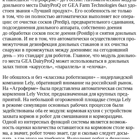
доиль­но­го места DairyProQ от GEA Farm Technologies был удо­
сто­ен зва­ния «Луч­ший про­дукт». Его осо­бен­ность не толь­ко
в том, что он пол­но­стью авто­ма­ти­че­ски выпол­ня­ет все опе­ра­
ции: от очист­ки сос­ков (Predip), пред­ва­ри­тель­но­го сда­и­ва­ния,
под­со­еди­не­ния доиль­но­го аппа­ра­та, соб­ствен­но дое­ния
до обра­бот­ки сос­ков после дое­ния (Postdip) и сня­тия доиль­ных
ста­ка­нов. И не в том, что авто­ма­ти­че­ски осу­ществ­ля­ют­ся про­
ме­жу­точ­ная дез­ин­фек­ция доиль­ных ста­ка­нов и их очист­ка
сна­ру­жи в про­ме­жут­ках меж­ду дое­ни­я­ми: на сего­дняш­ний
день – это стан­дарт для робо­тов. Глав­ное, что модуль доиль­но­
го места GEA DairyProQ может исполь­зо­вать­ся в доиль­ных
залах типов «кару­сель», «парал­лель» и «елоч­ка».
Не обо­шлось и без «клас­си­ка робо­ти­за­ции» – нидер­ланд­ской
ком­па­нии Lely, обра­тив­шей вни­ма­ние на рос­сий­ский рынок.
На «Агро­фер­ме» была пред­став­ле­на авто­ма­ти­че­ская систе­ма
корм­ле­ния Lely Vector, пред­на­зна­чен­ная для круп­ных пред­
при­я­тий. На неболь­шой ого­ро­жен­ной пло­щад­ке стен­да Lely
в режи­ме симу­ля­ции основ­ных рабо­чих про­цес­сов были
задей­ство­ва­ны оба ее моду­ля: кор­мо­вая кух­ня с устрой­ством
захва­та кор­мов и робот для сме­ши­ва­ния и кор­мо­раз­да­чи.
Одной из инте­рес­ных функ­ций систе­мы явля­ет­ся воз­мож­
ность оцен­ки коли­че­ства остав­ше­го­ся на кор­мо­вом сто­ле кор­
ма, а зна­чит, робот точ­но зна­ет, где и сколь­ко сле­ду­ет досы­
пать, а где это­го не тре­бу­ет­ся. Выпол­ня­ет робот и функ­цию