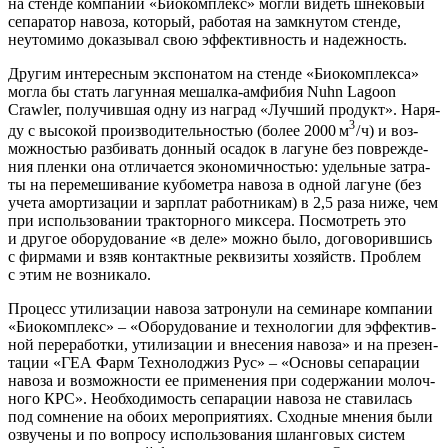
на стен­де ком­па­нии «Био­ком­плекс» мог­ли видеть шне­ко­вый
сепа­ра­тор наво­за, кото­рый, рабо­тая на замкну­том стен­де,
неуто­ми­мо дока­зы­вал свою эффек­тив­ность и надежность.
Дру­гим инте­рес­ным экс­по­на­том на стен­де «Био­ком­плек­са»
мог­ла бы стать лагун­ная мешал­ка-амфи­бия Nuhn Lagoon
Crawler, полу­чив­шая одну из наград «Луч­ший про­дукт». Наря­
3
ду с высо­кой про­из­во­ди­тель­но­стью (более 2000 м
/ ч) и воз­
мож­но­стью раз­би­вать дон­ный оса­док в лагуне без повре­жде­
ния плен­ки она отли­ча­ет­ся эко­но­мич­но­стью: удель­ные затра­
ты на пере­ме­ши­ва­ние кубо­мет­ра наво­за в одной лагуне (без
уче­та амор­ти­за­ции и зар­плат работ­ни­кам) в 2,5 раза ниже, чем
при исполь­зо­ва­нии трак­тор­но­го мик­се­ра. Посмот­реть это
и дру­гое обо­ру­до­ва­ние «в деле» мож­но было, дого­во­рив­шись
с фир­ма­ми и взяв кон­такт­ные рек­ви­зи­ты хозяйств. Про­блем
с этим не возникало.
Про­цесс ути­ли­за­ции наво­за затро­ну­ли на семи­на­ре ком­па­нии
«Био­ком­плекс» – «Обо­ру­до­ва­ние и тех­но­ло­гии для эффек­тив­
ной пере­ра­бот­ки, ути­ли­за­ции и вне­се­ния наво­за» и на пре­зен­
та­ции «ГЕА Фарм Тех­но­лод­жиз Рус» – «Осно­вы сепа­ра­ции
наво­за и воз­мож­но­сти ее при­ме­не­ния при содер­жа­нии молоч­
но­го КРС». Необ­хо­ди­мость сепа­ра­ции наво­за не ста­ви­лась
под сомне­ние на обо­их меро­при­я­ти­ях. Сход­ные мне­ния были
озву­че­ны и по вопро­су исполь­зо­ва­ния шлан­го­вых систем