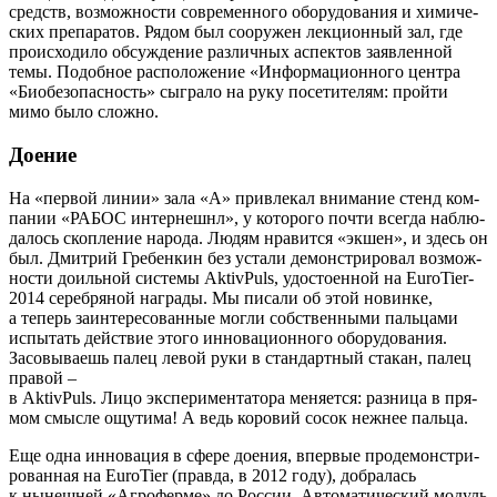
средств, воз­мож­но­сти совре­мен­но­го обо­ру­до­ва­ния и хими­че­
ских пре­па­ра­тов. Рядом был соору­жен лек­ци­он­ный зал, где
про­ис­хо­ди­ло обсуж­де­ние раз­лич­ных аспек­тов заяв­лен­ной
темы. Подоб­ное рас­по­ло­же­ние «Инфор­ма­ци­он­но­го цен­тра
«Био­без­опас­ность» сыг­ра­ло на руку посе­ти­те­лям: прой­ти
мимо было сложно.
Доение
На «пер­вой линии» зала «А» при­вле­кал вни­ма­ние стенд ком­
па­нии «РАБОС интер­неш­нл», у кото­ро­го почти все­гда наблю­
да­лось скоп­ле­ние наро­да. Людям нра­вит­ся «экшен», и здесь он
был. Дмит­рий Гре­бен­кин без уста­ли демон­стри­ро­вал воз­мож­
но­сти доиль­ной систе­мы AktivPuls, удо­сто­ен­ной на EuroTier-
2014 сереб­ря­ной награ­ды. Мы писа­ли об этой новин­ке,
а теперь заин­те­ре­со­ван­ные мог­ли соб­ствен­ны­ми паль­ца­ми
испы­тать дей­ствие это­го инно­ва­ци­он­но­го обо­ру­до­ва­ния.
Засо­вы­ва­ешь палец левой руки в стан­дарт­ный ста­кан, палец
правой –
в AktivPuls. Лицо экс­пе­ри­мен­та­то­ра меня­ет­ся: раз­ни­ца в пря­
мом смыс­ле ощу­ти­ма! А ведь коро­вий сосок неж­нее пальца.
Еще одна инно­ва­ция в сфе­ре дое­ния, впер­вые про­де­мон­стри­
ро­ван­ная на EuroTier (прав­да, в 2012 году), добра­лась
к нынеш­ней «Агро­фер­ме» до Рос­сии. Авто­ма­ти­че­ский модуль