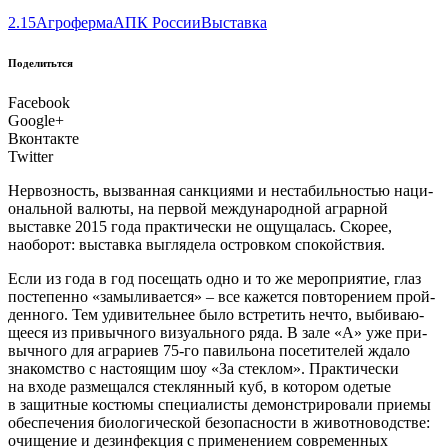
2.15
Агроферма
АПК России
Выставка
Поделитьтся
Facebook
Google+
Вконтакте
Twitter
Нер­воз­ность, вызван­ная санк­ци­я­ми и неста­биль­но­стью наци­
о­наль­ной валю­ты, на пер­вой меж­ду­на­род­ной аграр­ной
выстав­ке 2015 года прак­ти­че­ски не ощу­ща­лась. Ско­рее,
наобо­рот: выстав­ка выгля­де­ла ост­ров­ком спокойствия.
Е
сли из года в год посе­щать одно и то же меро­при­я­тие, глаз
посте­пен­но «замы­ли­ва­ет­ся» – все кажет­ся повто­ре­ни­ем прой­
ден­но­го. Тем уди­ви­тель­нее было встре­тить нечто, выби­ва­ю­
ще­е­ся из при­выч­но­го визу­аль­но­го ряда. В зале «А» уже при­
выч­но­го для агра­ри­ев 75‑го пави­льо­на посе­ти­те­лей жда­ло
зна­ком­ство с насто­я­щим шоу «За стек­лом». Прак­ти­че­ски
на вхо­де раз­ме­щал­ся стек­лян­ный куб, в кото­ром оде­тые
в защит­ные костю­мы спе­ци­а­ли­сты демон­стри­ро­ва­ли при­е­мы
обес­пе­че­ния био­ло­ги­че­ской без­опас­но­сти в живот­но­вод­стве:
очи­ще­ние и дез­ин­фек­ция с при­ме­не­ни­ем совре­мен­ных