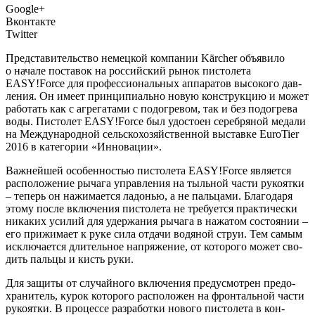
Google+
Вконтакте
Twitter
Пред­ста­ви­тель­ство немец­кой ком­па­нии Kärcher объ­яви­ло
о нача­ле поста­вок на рос­сий­ский рынок писто­ле­та
EASY!Force для про­фес­си­о­наль­ных аппа­ра­тов высо­ко­го дав­
ле­ния. Он име­ет прин­ци­пи­аль­но новую кон­струк­цию и может
рабо­тать как с агре­га­та­ми с подо­гре­вом, так и без подо­гре­ва
воды. Писто­лет EASY!Force был удо­сто­ен сереб­ря­ной меда­ли
на Меж­ду­на­род­ной сель­ско­хо­зяй­ствен­ной выстав­ке EuroTier
2016 в кате­го­рии «Инно­ва­ции».
Важ­ней­шей осо­бен­но­стью писто­ле­та EASY!Force явля­ет­ся
рас­по­ло­же­ние рыча­га управ­ле­ния на тыль­ной части руко­ят­ки
– теперь он нажи­ма­ет­ся ладо­нью, а не паль­ца­ми. Бла­го­да­ря
это­му после вклю­че­ния писто­ле­та не тре­бу­ет­ся прак­ти­че­ски
ника­ких уси­лий для удер­жа­ния рыча­га в нажа­том состо­я­нии –
его при­жи­ма­ет к руке сила отда­чи водя­ной струи. Тем самым
исклю­ча­ет­ся дли­тель­ное напря­же­ние, от кото­ро­го может сво­
дить паль­цы и кисть руки.
Для защи­ты от слу­чай­но­го вклю­че­ния преду­смот­рен предо­
хра­ни­тель, курок кото­ро­го рас­по­ло­жен на фрон­таль­ной части
руко­ят­ки. В про­цес­се раз­ра­бот­ки ново­го писто­ле­та в кон­