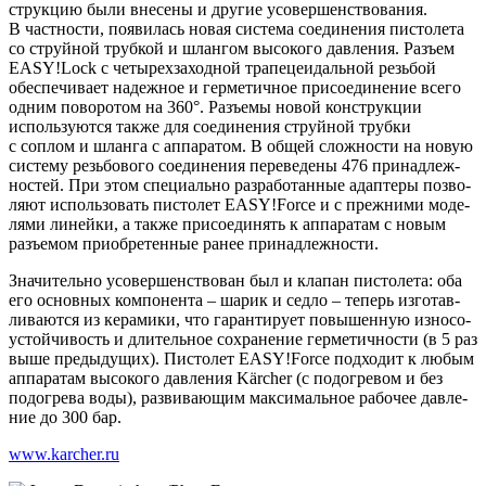
струк­цию были вне­се­ны и дру­гие усо­вер­шен­ство­ва­ния.
В част­но­сти, появи­лась новая систе­ма соеди­не­ния писто­ле­та
со струй­ной труб­кой и шлан­гом высо­ко­го дав­ле­ния. Разъ­ем
EASY!Lock с четы­рех­за­ход­ной тра­пе­це­идаль­ной резь­бой
обес­пе­чи­ва­ет надеж­ное и гер­ме­тич­ное при­со­еди­не­ние все­го
одним пово­ро­том на 360°. Разъ­емы новой кон­струк­ции
исполь­зу­ют­ся так­же для соеди­не­ния струй­ной труб­ки
с соплом и шлан­га с аппа­ра­том. В общей слож­но­сти на новую
систе­му резь­бо­во­го соеди­не­ния пере­ве­де­ны 476 при­над­леж­
но­стей. При этом спе­ци­аль­но раз­ра­бо­тан­ные адап­те­ры поз­во­
ля­ют исполь­зо­вать писто­лет EASY!Force и с преж­ни­ми моде­
ля­ми линей­ки, а так­же при­со­еди­нять к аппа­ра­там с новым
разъ­емом при­об­ре­тен­ные ранее принадлежности.
Зна­чи­тель­но усо­вер­шен­ство­ван был и кла­пан писто­ле­та: оба
его основ­ных ком­по­нен­та – шарик и сед­ло – теперь изго­тав­
ли­ва­ют­ся из кера­ми­ки, что гаран­ти­ру­ет повы­шен­ную изно­со­
устой­чи­вость и дли­тель­ное сохра­не­ние гер­ме­тич­но­сти (в 5 раз
выше преды­ду­щих). Писто­лет EASY!Force под­хо­дит к любым
аппа­ра­там высо­ко­го дав­ле­ния Kärcher (с подо­гре­вом и без
подо­гре­ва воды), раз­ви­ва­ю­щим мак­си­маль­ное рабо­чее дав­ле­
ние до 300 бар.
www.karcher.ru