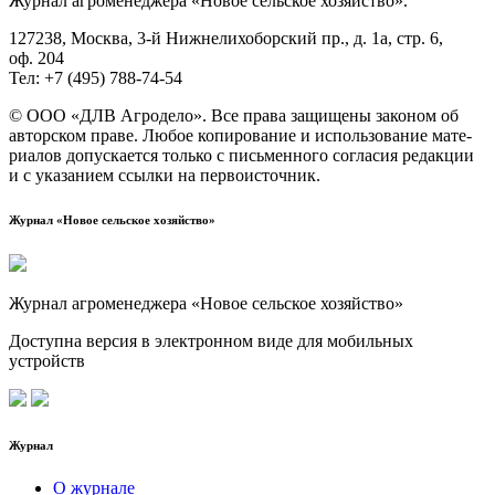
Жур­нал агро­ме­не­дже­ра «Новое сель­ское хозяйство».
127238, Москва, 3‑й Ниж­не­ли­хо­бор­ский пр., д. 1а, стр. 6,
оф. 204
Тел: +7 (495) 788‑74‑54
© ООО «ДЛВ Агро­де­ло». Все пра­ва защи­ще­ны зако­ном об
автор­ском пра­ве. Любое копи­ро­ва­ние и исполь­зо­ва­ние мате­
ри­а­лов допус­ка­ет­ся толь­ко с пись­мен­но­го согла­сия редак­ции
и с ука­за­ни­ем ссыл­ки на первоисточник.
Журнал «Новое сельское хозяйство»
Журнал агроменеджера «Новое сельское хозяйство»
Доступна версия в электронном виде для мобильных
устройств
Журнал
О журнале