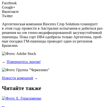
Facebook
Google+
Вконтакте
Twitter
А
рген­тин­ская ком­па­ния Bioceres Crop Solutions пла­ни­ру­ет
в этом году про­ве­сти в Австра­лии испы­та­ния и добить­ся раз­
ре­ше­ния на сев ген­но-моди­фи­ци­ро­ван­ной засу­хо­устой­чи­вой
пше­ни­цы. Пока сорт HB4 одоб­ри­ла толь­ко Арген­ти­на, проб­
ные посад­ки ГМ-пше­ни­цы про­во­дит один из реги­о­нов
Бразилии.
←
Повернитесь лицом!
Новости компаний
→
Читайте также