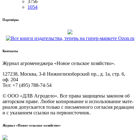
3756
1054
Партнёры
Контакты
Жур­нал агро­ме­не­дже­ра «Новое сель­ское хозяйство».
127238, Москва, 3‑й Ниж­не­ли­хо­бор­ский пр., д. 1а, стр. 6,
оф. 204
Тел: +7 (495) 788‑74‑54
© ООО «ДЛВ Агро­де­ло». Все пра­ва защи­ще­ны зако­ном об
автор­ском пра­ве. Любое копи­ро­ва­ние и исполь­зо­ва­ние мате­
ри­а­лов допус­ка­ет­ся толь­ко с пись­мен­но­го согла­сия редак­ции
и с ука­за­ни­ем ссыл­ки на первоисточник.
Журнал «Новое сельское хозяйство»