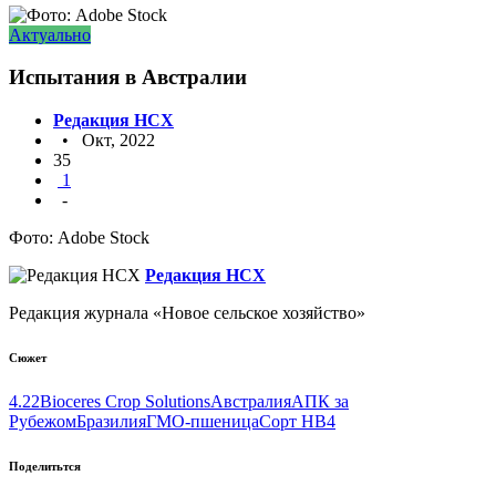
Актуально
Испытания в Австралии
Редакция НСХ
• Окт, 2022
35
1
-
Фото: Adobe Stock
Редакция НСХ
Редакция журнала «Новое сельское хозяйство»
Сюжет
4.22
Bioceres Crop Solutions
Австралия
АПК за
Рубежом
Бразилия
ГМО-пшеница
Сорт HB4
Поделитьтся