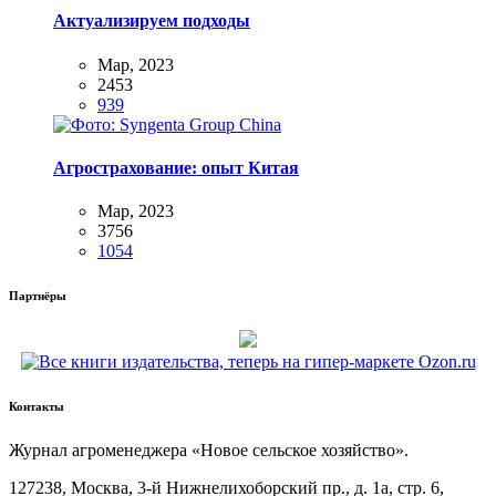
Актуализируем подходы
Мар, 2023
2453
939
Агрострахование: опыт Китая
Мар, 2023
3756
1054
Партнёры
Контакты
Жур­нал агро­ме­не­дже­ра «Новое сель­ское хозяйство».
127238, Москва, 3‑й Ниж­не­ли­хо­бор­ский пр., д. 1а, стр. 6,