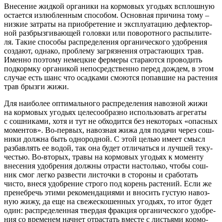
Вне­се­ние жид­кой орга­ни­ки на кор­мо­вых уго­дьях всплош­ную
оста­ет­ся излюб­лен­ным спо­со­бом. Основ­ная при­чи­на тому –
низ­кие затра­ты на при­об­ре­те­ние и экс­плу­а­та­цию дефлек­тор­
ной раз­брыз­ги­ва­ю­щей голов­ки или пово­рот­но­го рас­пы­ли­те­
ля. Такие спо­со­бы рас­пре­де­ле­ния орга­ни­че­ско­го удоб­ре­ния
созда­ют, одна­ко, про­бле­му загряз­не­ния отрас­та­ю­щих трав.
Имен­но поэто­му немец­кие фер­ме­ры ста­ра­ют­ся про­во­дить
под­корм­ку орга­ни­кой непо­сред­ствен­но перед дождем, в этом
слу­чае есть шанс что осад­ка­ми смо­ют­ся попав­шие на рас­те­ния
трав брыз­ги жижи.
Для наи­бо­лее опти­маль­но­го рас­пре­де­ле­ния навоз­ной жижи
на кор­мо­вых уго­дьях целе­со­об­раз­но исполь­зо­вать агре­га­ты
с сош­ни­ка­ми, хотя и тут не обхо­дит­ся без неко­то­рых «опас­ных
момен­тов». Во-пер­вых, навоз­ная жижа для пода­чи через сош­
ни­ки долж­на быть одно­род­ной. С этой целью име­ет смысл
раз­бав­лять ее водой, так она будет отли­чать­ся и луч­шей теку­
че­стью. Во-вто­рых, тра­вы на кор­мо­вых уго­дьях к момен­ту
вне­се­ния удоб­ре­ния долж­ны отрас­ти настоль­ко, что­бы сош­
ник смог лег­ко раз­ве­сти листоч­ки в сто­ро­ны и сра­бо­тать
чисто, вне­ся удоб­ре­ние стро­го под корень рас­те­ний. Если же
пре­не­бречь эти­ми реко­мен­да­ци­я­ми и вно­сить густую навоз­
ную жижу, да еще на све­же­ско­шен­ных уго­дьях, то итог будет
один: рас­пре­де­лен­ная твер­дая фрак­ция орга­ни­че­ско­го удоб­ре­
ния со вре­ме­нем нач­нет отрас­тать вме­сте с листья­ми кор­мо­