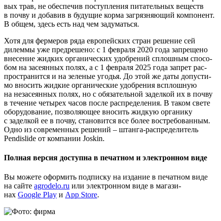
вых трав, не обес­пе­чив поступ­ле­ния пита­тель­ных веществ
в поч­ву и доба­вив в буду­щие кор­ма загряз­ня­ю­щий ком­по­нент.
В общем, здесь есть над чем задуматься.
Хотя для фер­ме­ров ряда евро­пей­ских стран реше­ние сей
дилем­мы уже пред­ре­ше­но: с 1 фев­ра­ля 2020 года запре­ще­но
вне­се­ние жид­ких орга­ни­че­ских удоб­ре­ний сплош­ным спо­со­
бом на засе­ян­ных полях, а с 1 фев­ра­ля 2025 года запрет рас­
про­стра­нит­ся и на зеле­ные уго­дья. До этой же даты допу­сти­
мо вно­сить жид­кие орга­ни­че­ские удоб­ре­ния всплош­ную
на неза­се­ян­ных полях, но с обя­за­тель­ной задел­кой их в поч­ву
в тече­ние четы­рех часов после рас­пре­де­ле­ния. В таком све­те
обо­ру­до­ва­ние, поз­во­ля­ю­щее вно­сить жид­кую орга­ни­ку
с задел­кой ее в поч­ву, ста­но­вит­ся все более вос­тре­бо­ван­ным.
Одно из совре­мен­ных реше­ний – штан­га-рас­пре­де­ли­тель
Pendislide от ком­па­нии Joskin.
Полная версия доступна в печатном и электронном виде
Вы може­те офор­мить под­пис­ку на изда­ние в печат­ном виде
на сай­те
agrodelo.ru
или элек­трон­ном виде в мага­зи­
нах
Google Play
и
App Store
.