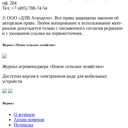
оф. 204
Тел: +7 (495) 788‑74‑54
© ООО «ДЛВ Агро­де­ло». Все пра­ва защи­ще­ны зако­ном об
автор­ском пра­ве. Любое копи­ро­ва­ние и исполь­зо­ва­ние мате­
ри­а­лов допус­ка­ет­ся толь­ко с пись­мен­но­го согла­сия редак­ции
и с ука­за­ни­ем ссыл­ки на первоисточник.
Журнал «Новое сельское хозяйство»
Журнал агроменеджера «Новое сельское хозяйство»
Доступна версия в электронном виде для мобильных
устройств
Журнал
О журнале
Архив номеров
Подписка