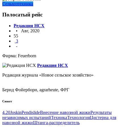
Сельхозтехника
Полосатый рейс
Редакция НСХ
• Авг, 2020
55
3
-
Фирма: Feuerborn
Редакция НСХ
Редакция журнала «Новое сельское хозяйство»
Бернд Фойерборн, agrarheute, ФРГ
Сюжет
4.20
Joskin
Pendislide
Внесение навозной жижи
Результаты
независимых испытаний
Техника
Технология
Цистерна для
навозной жижи
Штанга-распределитель