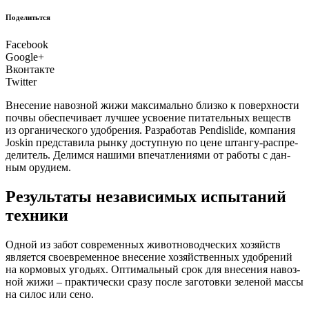
Поделитьтся
Facebook
Google+
Вконтакте
Twitter
Вне­се­ние навоз­ной жижи мак­си­маль­но близ­ко к поверх­но­сти
поч­вы обес­пе­чи­ва­ет луч­шее усво­е­ние пита­тель­ных веществ
из орга­ни­че­ско­го удоб­ре­ния. Раз­ра­бо­тав Pendislide, ком­па­ния
Joskin пред­ста­ви­ла рын­ку доступ­ную по цене штан­гу-рас­пре­
де­ли­тель. Делим­ся наши­ми впе­чат­ле­ни­я­ми от рабо­ты с дан­
ным орудием.
Результаты независимых испытаний
техники
О
дной из забот совре­мен­ных живот­но­вод­че­ских хозяйств
явля­ет­ся свое­вре­мен­ное вне­се­ние хозяй­ствен­ных удоб­ре­ний
на кор­мо­вых уго­дьях. Опти­маль­ный срок для вне­се­ния навоз­
ной жижи – прак­ти­че­ски сра­зу после заго­тов­ки зеле­ной мас­сы
на силос или сено.