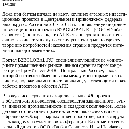
Twitter
Д
аже при бег­лом взгля­де на кар­ту круп­ных аграр­ных инве­сти­
ци­он­ных про­ек­тов в Цен­траль­ном и При­волж­ском феде­раль­
ных окру­гах Рос­сии на 2017 – 2018 гг., состав­лен­ную пор­та­лом
инве­сти­ци­он­ных про­ек­тов B2BGLOBAL.RU (ООО «Гло­бал
Сер­ви­сез»), пони­ма­ешь, что АПК стра­ны доста­точ­но интен­
сив­но раз­ви­ва­ет­ся и ему по силам решать зада­чи по удо­вле­
тво­ре­нию потреб­но­стей насе­ле­ния стра­ны в про­дук­тах пита­
ния и импортозамещению.
Пор­тал B2BGLOBAL.RU, спе­ци­а­ли­зи­ру­ю­щий­ся на мони­то­
рин­ге про­мыш­лен­ных рын­ков, явил­ся орга­ни­за­то­ром кон­фе­
рен­ции «Про­мИн­вест 2018 – Цен­траль­ная Рос­сия», в ходе
кото­рой состо­ял­ся обмен опы­том меж­ду инве­сто­ра­ми, заказ­
чи­ка­ми, под­ряд­чи­ка­ми и постав­щи­ка­ми, участ­ву­ю­щи­ми в раз­
ра­бот­ке про­ек­тов в обла­сти АПК.
В фоку­се иссле­до­ва­ния нахо­ди­лось свы­ше 430 про­ек­тов
в обла­сти живот­но­вод­ства, ово­ще­вод­ства защи­щен­но­го грун­
та, пище­вой про­мыш­лен­но­сти и склад­ских ком­плек­сов. Более
деталь­но с опи­са­ни­ем про­ек­тов мож­но было озна­ко­мить­ся
в бро­шю­ре «Обзор аграр­ных инвест­про­ек­тов», кото­рая вру­ча­
лась каж­до­му из участ­ни­ков кон­фе­рен­ции. Как отме­тил гене­
раль­ный дирек­тор ООО «Гло­бал Сер­ви­сез» Илья Щер­ба­ков,