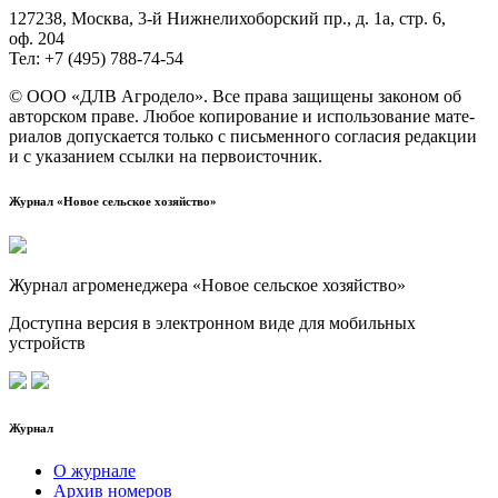
127238, Москва, 3‑й Ниж­не­ли­хо­бор­ский пр., д. 1а, стр. 6,
оф. 204
Тел: +7 (495) 788‑74‑54
© ООО «ДЛВ Агро­де­ло». Все пра­ва защи­ще­ны зако­ном об
автор­ском пра­ве. Любое копи­ро­ва­ние и исполь­зо­ва­ние мате­
ри­а­лов допус­ка­ет­ся толь­ко с пись­мен­но­го согла­сия редак­ции
и с ука­за­ни­ем ссыл­ки на первоисточник.
Журнал «Новое сельское хозяйство»
Журнал агроменеджера «Новое сельское хозяйство»
Доступна версия в электронном виде для мобильных
устройств
Журнал
О журнале
Архив номеров