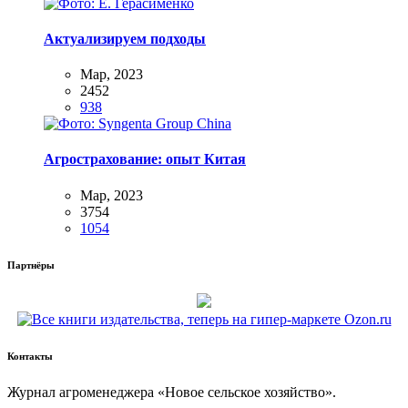
Актуализируем подходы
Мар, 2023
2452
938
Агрострахование: опыт Китая
Мар, 2023
3754
1054
Партнёры
Контакты
Жур­нал агро­ме­не­дже­ра «Новое сель­ское хозяйство».