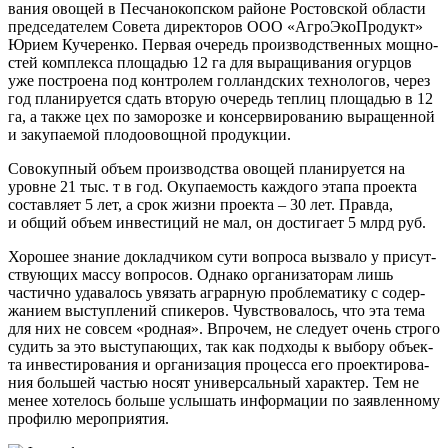
ва­ния ово­щей в Пес­ча­но­коп­ском рай­оне Ростов­ской обла­сти
пред­се­да­те­лем Сове­та дирек­то­ров ООО «Агро­Эко­Про­дукт»
Юри­ем Куче­рен­ко. Пер­вая оче­редь про­из­вод­ствен­ных мощ­но­
стей ком­плек­са пло­ща­дью 12 га для выра­щи­ва­ния огур­цов
уже постро­е­на под кон­тро­лем гол­ланд­ских тех­но­ло­гов, через
год пла­ни­ру­ет­ся сдать вто­рую оче­редь теп­лиц пло­ща­дью в 12
га, а так­же цех по замо­роз­ке и кон­сер­ви­ро­ва­нию выра­щен­ной
и заку­па­е­мой пло­до­овощ­ной продукции.
Сово­куп­ный объ­ем про­из­вод­ства ово­щей пла­ни­ру­ет­ся на
уровне 21 тыс. т в год. Оку­па­е­мость каж­до­го эта­па про­ек­та
состав­ля­ет 5 лет, а срок жиз­ни про­ек­та – 30 лет. Прав­да,
и общий объ­ем инве­сти­ций не мал, он дости­га­ет 5 млрд руб.
Хоро­шее зна­ние доклад­чи­ком сути вопро­са вызва­ло у при­сут­
ству­ю­щих мас­су вопро­сов. Одна­ко орга­ни­за­то­рам лишь
частич­но уда­ва­лось увя­зать аграр­ную про­бле­ма­ти­ку с содер­
жа­ни­ем выступ­ле­ний спи­ке­ров. Чув­ство­ва­лось, что эта тема
для них не совсем «род­ная». Впро­чем, не сле­ду­ет очень стро­го
судить за это высту­па­ю­щих, так как под­хо­ды к выбо­ру объ­ек­
та инве­сти­ро­ва­ния и орга­ни­за­ция про­цес­са его про­ек­ти­ро­ва­
ния боль­шей частью носят уни­вер­саль­ный харак­тер. Тем не
менее хоте­лось боль­ше услы­шать инфор­ма­ции по заяв­лен­но­му
про­фи­лю мероприятия.