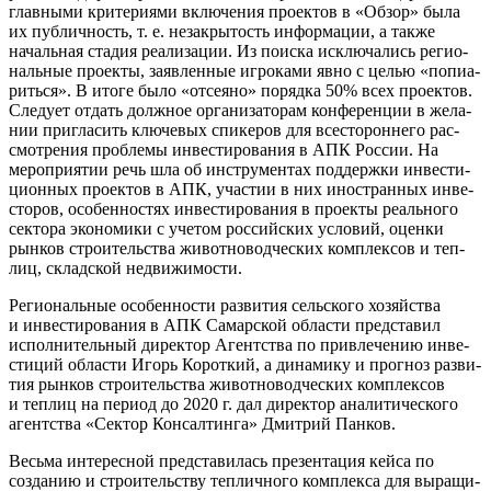
глав­ны­ми кри­те­ри­я­ми вклю­че­ния про­ек­тов в «Обзор» была
их пуб­лич­ность, т. е. неза­кры­тость инфор­ма­ции, а так­же
началь­ная ста­дия реа­ли­за­ции. Из поис­ка исклю­ча­лись реги­о­
наль­ные про­ек­ты, заяв­лен­ные игро­ка­ми явно с целью «попи­а­
рить­ся». В ито­ге было «отсе­я­но» поряд­ка 50% всех проектов.
Сле­ду­ет отдать долж­ное орга­ни­за­то­рам кон­фе­рен­ции в жела­
нии при­гла­сить клю­че­вых спи­ке­ров для все­сто­рон­не­го рас­
смот­ре­ния про­бле­мы инве­сти­ро­ва­ния в АПК Рос­сии. На
меро­при­я­тии речь шла об инстру­мен­тах под­держ­ки инве­сти­
ци­он­ных про­ек­тов в АПК, уча­стии в них ино­стран­ных инве­
сто­ров, осо­бен­но­стях инве­сти­ро­ва­ния в про­ек­ты реаль­но­го
сек­то­ра эко­но­ми­ки с уче­том рос­сий­ских усло­вий, оцен­ки
рын­ков стро­и­тель­ства живот­но­вод­че­ских ком­плек­сов и теп­
лиц, склад­ской недвижимости.
Реги­о­наль­ные осо­бен­но­сти раз­ви­тия сель­ско­го хозяй­ства
и инве­сти­ро­ва­ния в АПК Самар­ской обла­сти пред­ста­вил
испол­ни­тель­ный дирек­тор Агент­ства по при­вле­че­нию инве­
сти­ций обла­сти Игорь Корот­кий, а дина­ми­ку и про­гноз раз­ви­
тия рын­ков стро­и­тель­ства живот­но­вод­че­ских ком­плек­сов
и теп­лиц на пери­од до 2020 г. дал дирек­тор ана­ли­ти­че­ско­го
агент­ства «Сек­тор Кон­сал­тин­га» Дмит­рий Панков.
Весь­ма инте­рес­ной пред­ста­ви­лась пре­зен­та­ция кей­са по
созда­нию и стро­и­тель­ству теп­лич­но­го ком­плек­са для выра­щи­