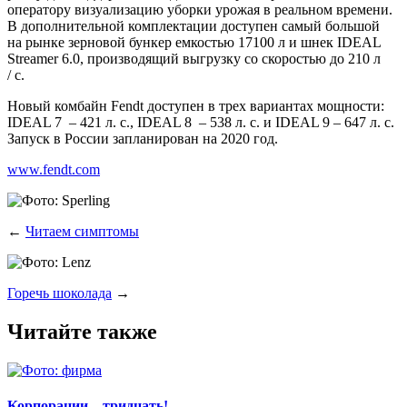
опе­ра­то­ру визу­а­ли­за­цию убор­ки уро­жая в реаль­ном вре­ме­ни.
В допол­ни­тель­ной ком­плек­та­ции досту­пен самый боль­шой
на рын­ке зер­но­вой бун­кер емко­стью 17100 л и шнек IDEAL
Streamer 6.0, про­из­во­дя­щий выгруз­ку со ско­ро­стью до 210 л
/ с.
Новый ком­байн Fendt досту­пен в трех вари­ан­тах мощ­но­сти:
IDEAL 7 – 421 л. с., IDEAL 8 – 538 л. с. и IDEAL 9 – 647 л. с.
Запуск в Рос­сии запла­ни­ро­ван на 2020 год.
www.fendt.com
←
Читаем симптомы
Горечь шоколада
→
Читайте также
Корпорации – тридцать!