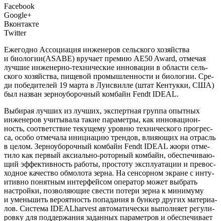
Facebook
Google+
Вконтакте
Twitter
Е
жегод­но Ассо­ци­а­ция инже­не­ров сель­ско­го хозяй­ства
и биологии(ASABE) вру­ча­ет пре­мию AE50 Award, отме­чая
луч­шие инженерно‑технические инно­ва­ции в обла­сти сель­
ско­го хозяй­ства, пище­вой про­мыш­лен­но­сти и био­ло­гии. Сре­
ди побе­ди­те­лей 19 мар­та в Луи­свил­ле (штат Кен­тук­ки, США)
был назван зер­но­убо­роч­ный ком­байн Fendt IDEAL.
Выби­рая луч­ших из луч­ших, экс­перт­ная груп­па опыт­ных
инже­не­ров учи­ты­ва­ла такие пара­мет­ры, как инно­ва­ци­он­
ность, соот­вет­ствие теку­ще­му уров­ню тех­ни­че­ско­го про­грес­
са, осо­бо отме­ча­ла ини­ци­а­цию трен­дов, вли­я­ю­щих на отрасль
в целом. Зер­но­убо­роч­ный ком­байн Fendt IDEAL жюри отме­
ти­ло как пер­вый аксиально‑роторный ком­байн, обес­пе­чи­ва­ю­
щий эффек­тив­ность рабо­ты, про­сто­ту экс­плу­а­та­ции и пре­вос­
ход­ное каче­ство обмо­ло­та зер­на. На сен­сор­ном экране с инту­
и­тив­но понят­ным интер­фей­сом опе­ра­тор может выбрать
настрой­ки, поз­во­ля­ю­щие све­сти поте­ри зер­на к мини­му­му
и умень­шить веро­ят­ность попа­да­ния в бун­кер дру­гих мате­ри­а­
лов. Систе­ма IDEALharvest авто­ма­ти­че­ски выпол­ня­ет регу­ли­
ров­ку для под­дер­жа­ния задан­ных пара­мет­ров и обес­пе­чи­ва­ет