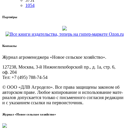
3751
1054
Партнёры
Контакты
Жур­нал агро­ме­не­дже­ра «Новое сель­ское хозяйство».
127238, Москва, 3‑й Ниж­не­ли­хо­бор­ский пр., д. 1а, стр. 6,
оф. 204
Тел: +7 (495) 788‑74‑54
© ООО «ДЛВ Агро­де­ло». Все пра­ва защи­ще­ны зако­ном об
автор­ском пра­ве. Любое копи­ро­ва­ние и исполь­зо­ва­ние мате­
ри­а­лов допус­ка­ет­ся толь­ко с пись­мен­но­го согла­сия редак­ции
и с ука­за­ни­ем ссыл­ки на первоисточник.
Журнал «Новое сельское хозяйство»